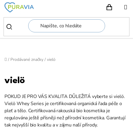
Přejít
na
NÁKUPN
obsah
Domů
/
Prodávané značky
/
vielö
vielö
POKUD JE PRO VÁS KVALITA DŮLEŽITÁ vyberte si vielö.
Vielö Whey Series je certifikovaná organická řada péče o
pleť a tělo. Certifikovaná rakouská bio kosmetika je
regulována ještě přísněji než přírodní kosmetika. Garantují
tak nejvyšší bio kvalitu a v zájmu naší přírody.