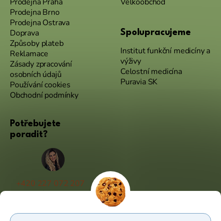
Prodejna Praha
Velkoobchod
Prodejna Brno
Prodejna Ostrava
Doprava
Spolupracujeme
Způsoby plateb
Institut funkční medicíny a
Reklamace
výživy
Zásady zpracování
Celostní medicína
osobních údajů
Puravia SK
Používání cookies
Obchodní podmínky
Potřebujete
poradit?
+420 227 072 207
(Po - Pá 9:00 - 17:00)
info@puravia.cz