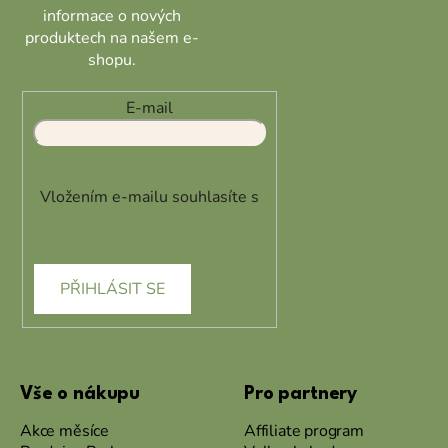
informace o nových
produktech na našem e-
shopu.
E-mail
Vložením e-mailu souhlasíte s
podmínkami ochrany osobních
údajů
PŘIHLÁSIT SE
Vše o nákupu
Pro partnery
Akce měsíce
Affiliate program