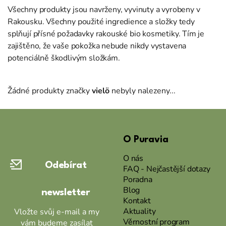
Všechny produkty jsou navrženy, vyvinuty a vyrobeny v
Rakousku. Všechny použité ingredience a složky tedy
splňují přísné požadavky rakouské bio kosmetiky. Tím je
zajištěno, že vaše pokožka nebude nikdy vystavena
potenciálně škodlivým složkám.
Žádné produkty značky
vielö
nebyly nalezeny...
Z
á
O Puravia
p
a
O nás
Odebírat
t
FAQ - Nejčastější dotazy
Poradna
í
Blog
newsletter
Kontakt
Aktuality
Vložte svůj e-mail a my
Věrnostní program
vám budeme zasílat