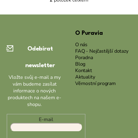
2
položek celkem
O
v
l
Z
á
á
d
O Puravia
p
a
a
c
O nás
Odebírat
t
í
FAQ - Nejčastější dotazy
Poradna
p
í
Blog
r
newsletter
Kontakt
v
Aktuality
Vložte svůj e-mail a my
k
Věrnostní program
vám budeme zasílat
y
informace o nových
v
produktech na našem e-
ý
shopu.
p
i
s
E-mail
u