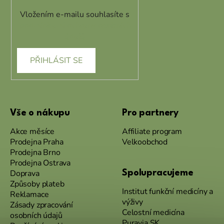
Vložením e-mailu souhlasíte s
podmínkami ochrany osobních
údajů
PŘIHLÁSIT SE
Vše o nákupu
Pro partnery
Akce měsíce
Affiliate program
Prodejna Praha
Velkoobchod
Prodejna Brno
Prodejna Ostrava
Doprava
Spolupracujeme
Způsoby plateb
Institut funkční medicíny a
Reklamace
výživy
Zásady zpracování
Celostní medicína
osobních údajů
Puravia SK