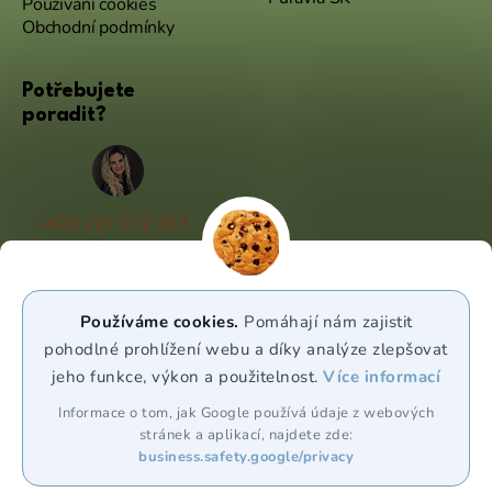
Používání cookies
Obchodní podmínky
Potřebujete
poradit?
+420 227 072 207
(Po - Pá 9:00 - 17:00)
info@puravia.cz
Používáme cookies.
Pomáhají nám zajistit
WhatsApp
pohodlné prohlížení webu a díky analýze zlepšovat
jeho funkce, výkon a použitelnost.
Více informací
Sledujte nás
Informace o tom, jak Google používá údaje z webových
stránek a aplikací, najdete zde:
business.safety.google/privacy