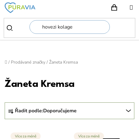
Přejít
na
NÁKUPN
obsah
Domů
/
Prodávané značky
/
Žaneta Kremsa
Žaneta Kremsa
Ř
Řadit podle:
Doporučujeme
a
z
V
e
Více za méně
Více za méně
ý
n