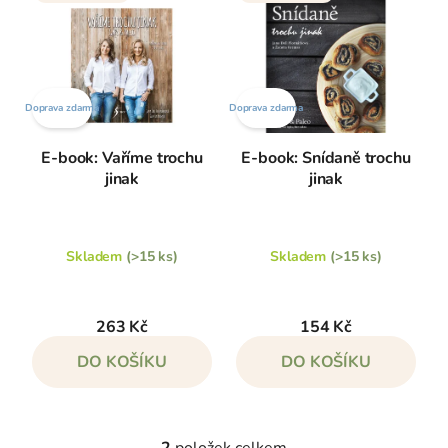
p
í
i
p
s
r
p
o
Doprava zdarma
Doprava zdarma
r
d
o
u
E-book: Vaříme trochu
E-book: Snídaně trochu
d
jinak
jinak
k
u
t
k
ů
t
Skladem
(>15 ks)
Skladem
(>15 ks)
ů
263 Kč
154 Kč
DO KOŠÍKU
DO KOŠÍKU