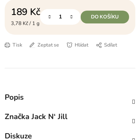
189 Kč
DO KOŠÍKU
Měrná cena:
3,78 Kč / 1 g
Tisk
Zeptat se
Hlídat
Sdílet
Popis
Značka
Jack N‘ Jill
Diskuze