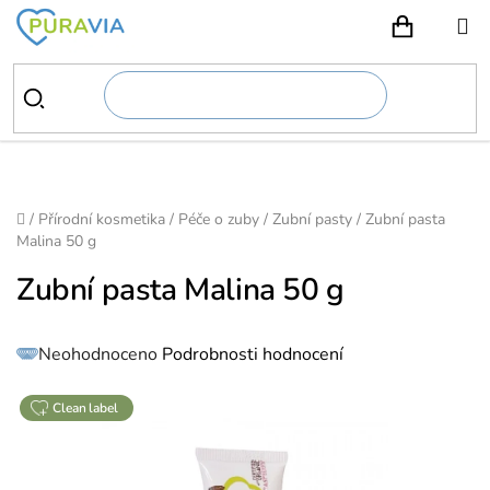
Přejít
na
NÁKUPN
obsah
Domů
/
Přírodní kosmetika
/
Péče o zuby
/
Zubní pasty
/
Zubní pasta
Malina 50 g
Zubní pasta Malina 50 g
Průměrné
Neohodnoceno
Podrobnosti hodnocení
hodnocení
produktu
je
0,0
z
clean label
5
hvězdiček.