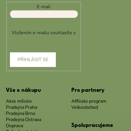
E-mail
Vložením e-mailu souhlasíte s
podmínkami ochrany osobních
údajů
PŘIHLÁSIT SE
Vše o nákupu
Pro partnery
Akce měsíce
Affiliate program
Prodejna Praha
Velkoobchod
Prodejna Brno
Prodejna Ostrava
Doprava
Spolupracujeme