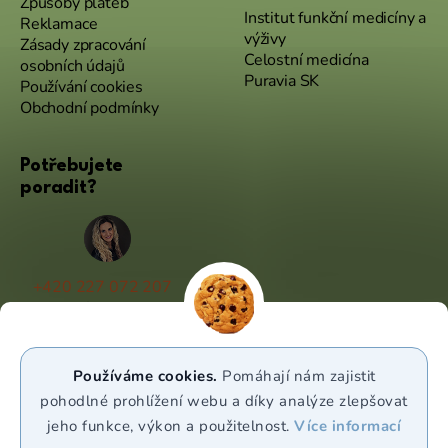
Způsoby plateb
Institut funkční medicíny a
Reklamace
výživy
Zásady zpracování
Celostní medicína
osobních údajů
Puravia SK
Používání cookies
Obchodní podmínky
Potřebujete
poradit?
+420 227 072 207
(Po - Pá 9:00 - 17:00)
info@puravia.cz
Používáme cookies.
Pomáhají nám zajistit
WhatsApp
pohodlné prohlížení webu a díky analýze zlepšovat
jeho funkce, výkon a použitelnost.
Více informací
Sledujte nás