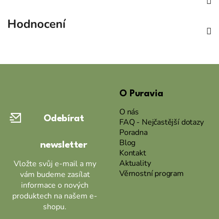
Hodnocení
Z
á
O Puravia
p
a
O nás
Odebírat
t
FAQ - Nejčastější dotazy
Poradna
í
Blog
newsletter
Kontakt
Aktuality
Vložte svůj e-mail a my
Věrnostní program
vám budeme zasílat
informace o nových
produktech na našem e-
shopu.