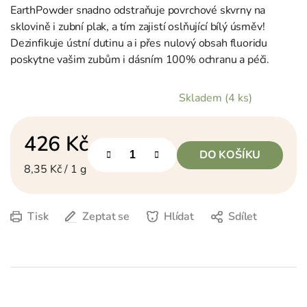
EarthPowder snadno odstraňuje povrchové skvrny na
sklovině i zubní plak, a tím zajistí oslňující bílý úsměv!
Dezinfikuje ústní dutinu a i přes nulový obsah fluoridu
poskytne vašim zubům i dásním 100% ochranu a péči.
Skladem
(4 ks)
426 Kč
DO KOŠÍKU
Měrná cena:
8,35 Kč / 1 g
Tisk
Zeptat se
Hlídat
Sdílet