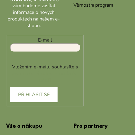
Věrnostní program
vám budeme zasílat
informace o nových
produktech na našem e-
shopu.
E-mail
Vložením e-mailu souhlasíte s
podmínkami ochrany osobních
údajů
PŘIHLÁSIT SE
Vše o nákupu
Pro partnery