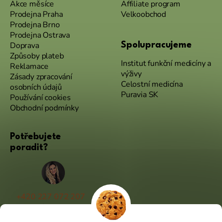
Akce měsíce
Affiliate program
Prodejna Praha
Velkoobchod
Prodejna Brno
Prodejna Ostrava
Doprava
Spolupracujeme
Způsoby plateb
Institut funkční medicíny a
Reklamace
výživy
Zásady zpracování
Celostní medicína
osobních údajů
Puravia SK
Používání cookies
Obchodní podmínky
Potřebujete
poradit?
+420 227 072 207
(Po - Pá 9:00 - 17:00)
info@puravia.cz