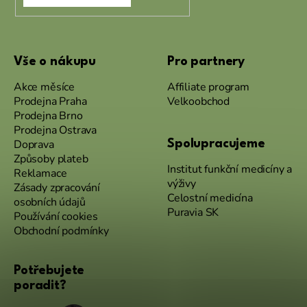
Vše o nákupu
Pro partnery
Akce měsíce
Affiliate program
Prodejna Praha
Velkoobchod
Prodejna Brno
Prodejna Ostrava
Doprava
Spolupracujeme
Způsoby plateb
Institut funkční medicíny a
Reklamace
výživy
Zásady zpracování
Celostní medicína
osobních údajů
Puravia SK
Používání cookies
Obchodní podmínky
Potřebujete
poradit?