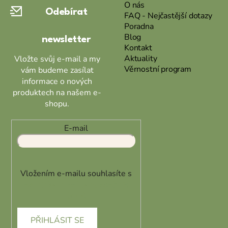
a
O nás
Odebírat
t
FAQ - Nejčastější dotazy
Poradna
í
Blog
newsletter
Kontakt
Aktuality
Vložte svůj e-mail a my
Věrnostní program
vám budeme zasílat
informace o nových
produktech na našem e-
shopu.
E-mail
Vložením e-mailu souhlasíte s
podmínkami ochrany osobních
údajů
PŘIHLÁSIT SE