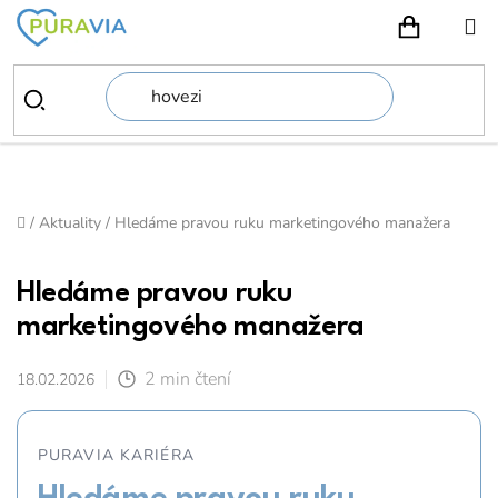
Přejít
na
NÁKUPN
obsah
Domů
/
Aktuality
/
Hledáme pravou ruku marketingového manažera
Hledáme pravou ruku
marketingového manažera
2 min čtení
18.02.2026
PURAVIA KARIÉRA