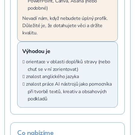
PowerPoint, Canva, Asana (nebo
podobné)
Nevadí nám, když nebudete úplný profík.
Důležité je, že dotahujete věci a držíte
kvalitu.
Výhodou je
orientace v oblasti doplňků stravy (nebo
chuť se v ní zorientovat)
znalost anglického jazyka
znalost práce AI nástrojů jako pomocníka
při tvorbě textů, kreativ a obsahových
podkladů
Co nabízíme