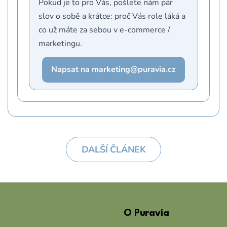
Pokud je to pro Vás, pošlete nám pár
slov o sobě a krátce: proč Vás role láká a
co už máte za sebou v e-commerce /
marketingu.
Napsat na marketing@puravia.cz
DALŠÍ ČLÁNEK
Z
á
O Puravia
p