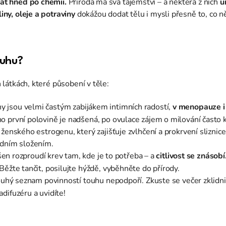
at hned po chemii.
Příroda má svá tajemství – a některá z nich
u
liny, oleje a potraviny
dokážou dodat tělu i mysli přesně to, co n
ouhu?
h látkách, které působení v těle:
 jsou velmi častým zabijákem intimních radostí,
v menopauze i
o první polovině je nadšená, po ovulace zájem o milování často 
ženského estrogenu, který zajišťuje zvlhčení a prokrvení sliznice
odním složením.
nšen rozproudí krev tam, kde je to potřeba – a
citlivost se znásobí
Běžte tančit, posilujte hýždě, vyběhněte do přírody.
uhý seznam povinností touhu nepodpoří. Zkuste se večer zklidnit. 
difuzéru a uvidíte!