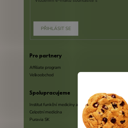
Vložením e-mailu souhlasíte s
podmínkami
ochrany osobních údajů
PŘIHLÁSIT SE
Pro partnery
Affiliate program
Velkoobchod
Spolupracujeme
Institut funkční medicíny a výživy
Celostní medicína
Puravia SK