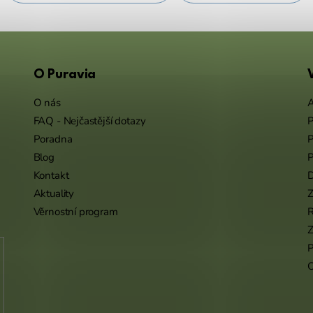
O Puravia
O nás
A
FAQ - Nejčastější dotazy
P
Poradna
P
Blog
P
Kontakt
Aktuality
Z
Věrnostní program
Z
P