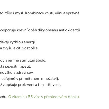
ladí tělo i mysl. Kombinace chutí, vůní a správné
e podporuje krevní oběh díky obsahu antioxidantů
ávají rychlou energii.
 zvyšuje citlivost těla.
dy a jemně stimulují libido.
 i sexuální apetit.
nováhu a zdraví cév.
(samozřejmě v přiměřeném množství).
zlepšuje prokrvení a tím i citlivost.
ladu.
O vitamínu B6 více v přehledovém článku.