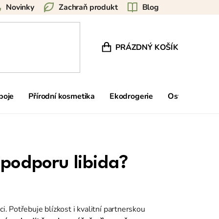
Novinky
Zachraň produkt
Blog
PRÁZDNÝ KOŠÍK
NÁKUPNÍ KOŠÍK
poje
Přírodní kosmetika
Ekodrogerie
Ostatní
Zn
 podporu libida?
i. Potřebuje blízkost i kvalitní partnerskou