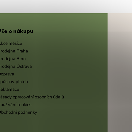
Vše o nákupu
kce měsíce
rodejna Praha
rodejna Brno
rodejna Ostrava
Doprava
působy plateb
Reklamace
ásady zpracování osobních údajů
oužívání cookies
Obchodní podmínky