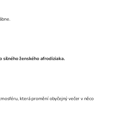
lábne.
ako silného ženského afrodiziaka
.
tmosféru, která promění obyčejný večer v něco