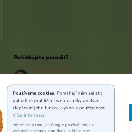
Potřebujete poradit?
+420 227 072 207
(Po - Pá 9:00 - 17:00)
info@puravia.cz
Používáme cookies.
Pomáhají nám zajistit
WhatsApp
pohodlné prohlížení webu a díky analýze
zlepšovat jeho funkce, výkon a použitelnost.
Více informací
Sledujte nás
Informace o tom, jak Google používá údaje z
webových stránek a aplikací, najdete zde: