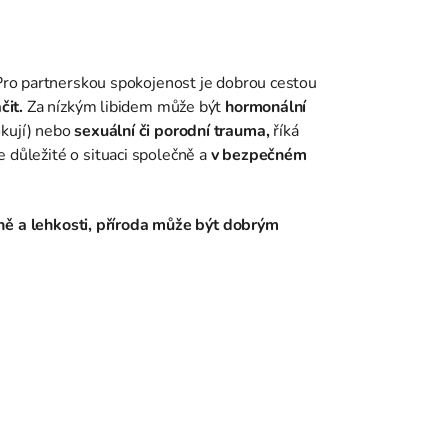
Pro partnerskou spokojenost je dobrou cestou
čit.
Za nízkým libidem může být
hormonální
okují) nebo
sexuální či porodní trauma,
říká
je důležité o situaci společně a
v bezpečném
ášně a lehkosti, příroda může být dobrým