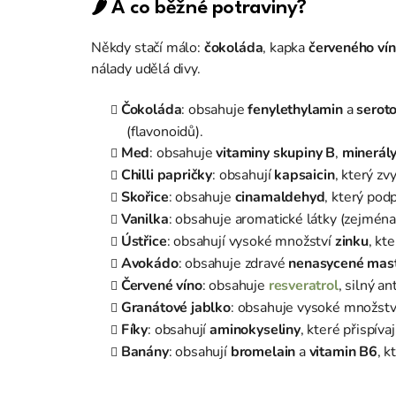
🌶️ A co běžné potraviny?
Někdy stačí málo:
čokoláda
, kapka
červeného ví
nálady udělá divy.
Čokoláda
: obsahuje
fenylethylamin
a
serot
(flavonoidů).
Med
: obsahuje
vitaminy skupiny B
,
minerál
Chilli papričky
: obsahují
kapsaicin
, který zv
Skořice
: obsahuje
cinamaldehyd
, který pod
Vanilka
: obsahuje aromatické látky (zejmén
Ústřice
: obsahují vysoké množství
zinku
, kt
Avokádo
: obsahuje zdravé
nenasycené mast
Červené víno
: obsahuje
resveratrol
, silný a
Granátové jablko
: obsahuje vysoké množst
Fíky
: obsahují
aminokyseliny
, které přispíva
Banány
: obsahují
bromelain
a
vitamin B6
, k