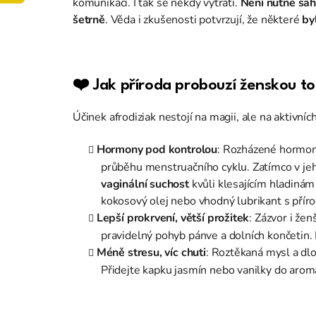
komunikaci. I tak se někdy vytratí.
Není nutné sah
šetrně
. Věda i zkušenosti potvrzují, že některé
by
❤️ Jak příroda probouzí ženskou t
Účinek afrodiziak nestojí na magii, ale na aktivníc
Hormony pod kontrolou
: Rozházené hormony
průběhu menstruačního cyklu. Zatímco v jeh
vaginální suchost
kvůli klesajícím hladinám 
kokosový olej nebo vhodný lubrikant s přír
Lepší prokrvení, větší prožitek
: Zázvor i že
pravidelný pohyb pánve a dolních končetin. 
Méně stresu, víc chuti
: Roztěkaná mysl a dlo
Přidejte kapku jasmín nebo vanilky do aroma