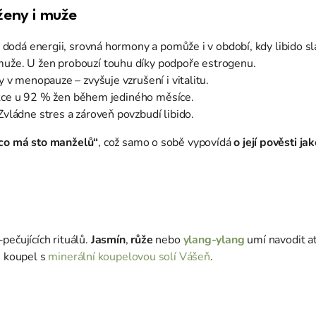
 ženy i muže
 dodá energii, srovná hormony a pomůže i v období, kdy libido s
 muže. U žen probouzí touhu díky podpoře estrogenu.
v menopauze – zvyšuje vzrušení i vitalitu.
unkce u 92 % žen během jediného měsíce.
vládne stres a zároveň povzbudí libido.
 co má sto manželů“
, což samo o sobě vypovídá
o její pověsti j
pečujících rituálů.
Jasmín
,
růže
nebo
ylang-ylang
umí navodit a
i koupel s
minerální koupelovou solí Vášeň
.