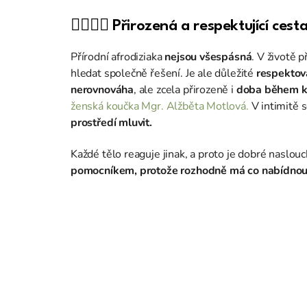
👩‍❤️‍💋‍👨 Přirozená a respektující cest
Přírodní afrodiziaka
nejsou všespásná
. V životě p
hledat společně řešení. Je ale důležité
respektova
nerovnováha
, ale zcela přirozeně i
doba během k
ženská koučka Mgr. Alžběta Motlová.
V intimitě s
prostředí mluvit.
Každé tělo reaguje jinak, a proto je dobré naslo
pomocníkem, protože rozhodně má co nabídnou