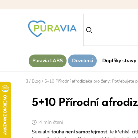
Přejít
na
obsah
Puravia LABS
Dovolená
Doplňky stravy
Domů
/
Blog
/
5+10 Přírodní afrodiziaka pro ženy: Potřebujete 
5+10 Přírodní afrodi
4 min čtení
Sexuální
touha není samozřejmost
. Je křehká, c