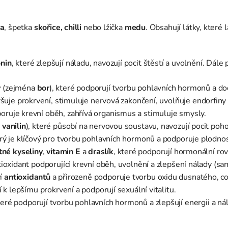
na
, špetka
skořice, chilli
nebo lžička
medu
. Obsahují látky, které 
onin
, které zlepšují náladu, navozují pocit štěstí a uvolnění. Dál
y
(zejména
bor
), které podporují tvorbu pohlavních hormonů a dod
yšuje prokrvení, stimuluje nervová zakončení, uvolňuje endorfiny a
poruje krevní oběh, zahřívá organismus a stimuluje smysly.
a
vanilin
), které působí na nervovou soustavu, navozují pocit poho
erý je klíčový pro tvorbu pohlavních hormonů a podporuje plodnost
né kyseliny
,
vitamin E
a
draslík
, které podporují hormonální rov
ntioxidant podporující krevní oběh, uvolnění a zlepšení nálady 
ví
antioxidantů
a přirozeně podporuje tvorbu oxidu dusnatého, což 
jí k lepšímu prokrvení a podporují sexuální vitalitu.
teré podporují tvorbu pohlavních hormonů a zlepšují energii a ná