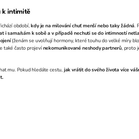
a k intimitě
řichází období,
kdy je na milování chuť menší nebo taky žádná
. 
t i sama/sám k sobě a v případě nechuti se do intimností netla
ojení
(ženám se uvolňují hormony, které touhu do velké míry bl
e také často projeví
nekomunikované neshody partnerů
, proto 
uchat mu. Pokud hledáte cestu,
jak vrátit do svého života více v
t.