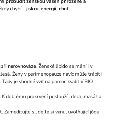
mí probudit ženskou vášeň přirozeně a
ěkdy chybí –
jiskru, energii, chuť.
 při nerovnováze
. Ženské libido se mění i v
klesá. Ženy v perimenopauze navíc může trápit i
. Tady je vhodné vzít na pomoc kvalitní BIO
.
K dobrému prokrvení poslouží i dech, masáž a
Zameditujte si, dejte si vanu, uvolňující jógu.