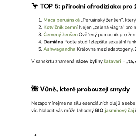
🦩 TOP 5: přírodní afrodiziaka pro
Maca peruánská
„Peruánský ženšen“, který
Kotvičník zemní
Nejen „zelená viagra“ pro
Červený ženšen
Ověřený pomocník pro ženy 
Damiána
Podle studií zlepšila sexuální f
Ashwagandha
Královna mezi adaptogeny. Z
V sanskrtu znamená
název byliny
šatavari
= „ta,
🌺 Vůně, které probouzejí smysly
Nezapomínejme na sílu esenciálních olejů a sebe-
víc. Naladit vás může lahodný
BIO
jasmínový čaj