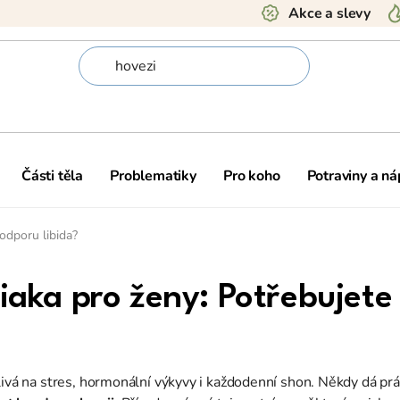
Akce a slevy
Části těla
Problematiky
Pro koho
Potraviny a ná
podporu libida?
ziaka pro ženy: Potřebujete
itlivá na stres, hormonální výkyvy i každodenní shon. Někdy dá prác