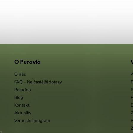
O Puravia
O nás
A
FAQ - Nejčastější dotazy
P
Poradna
P
Blog
P
Kontakt
Aktuality
Z
Věrnostní program
Z