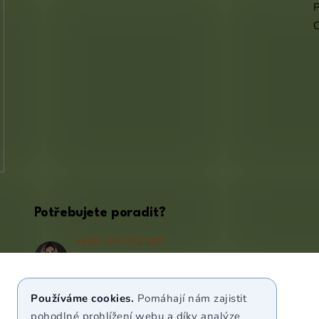
P
Potřebujete poradit?
+420 227 072 207
(Po - Pá 9:00 - 17:00)
info@puravia.cz
Používáme cookies.
Pomáhají nám zajistit
WhatsApp
pohodlné prohlížení webu a díky analýze