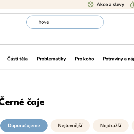
Akce a slevy
Části těla
Problematiky
Pro koho
Potraviny a ná
Černé čaje
Doporučujeme
Nejlevnější
Nejdražší