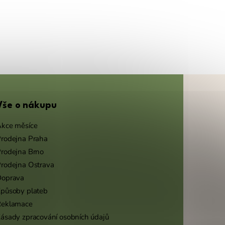
Vše o nákupu
kce měsíce
rodejna Praha
rodejna Brno
rodejna Ostrava
Doprava
působy plateb
Reklamace
ásady zpracování osobních údajů