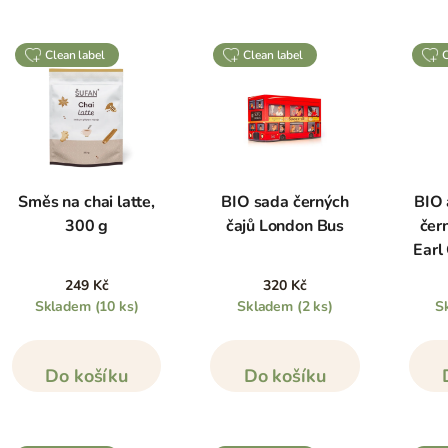
clean label
clean label
Směs na chai latte,
BIO sada černých
BIO 
300 g
čajů London Bus
čer
Earl
249 Kč
320 Kč
Skladem
(10 ks)
Skladem
(2 ks)
S
Do košíku
Do košíku