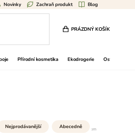
Novinky
Zachraň produkt
Blog
PRÁZDNÝ KOŠÍK
NÁKUPNÍ KOŠÍK
poje
Přírodní kosmetika
Ekodrogerie
Ostatní
Zn
Nejprodávanější
Abecedně
7
položek celkem