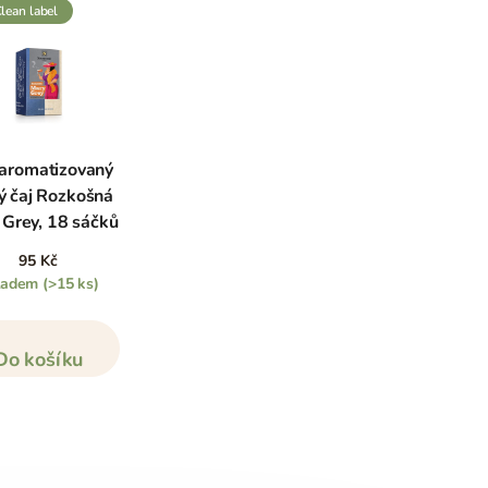
clean label
aromatizovaný
ý čaj Rozkošná
 Grey, 18 sáčků
95 Kč
ladem
(>15 ks)
Do košíku