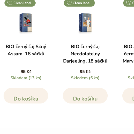
clean label
clean label
BIO černý čaj Silný
BIO černý čaj
BIO 
Assam, 18 sáčků
Neodolatelný
čern
Darjeeling, 18 sáčků
Mary
95 Kč
95 Kč
Skladem
(13 ks)
Skladem
(6 ks)
Sk
Do košíku
Do košíku