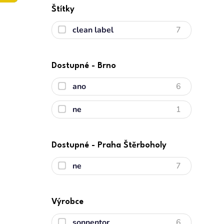
Štítky
clean label
7
Dostupné - Brno
ano
6
ne
1
Dostupné - Praha Štěrboholy
ne
7
Výrobce
sonnentor
6