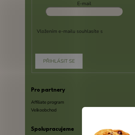
E-mail
Vložením e-mailu souhlasíte s
podmínkami
ochrany osobních údajů
PŘIHLÁSIT SE
Pro partnery
Affiliate program
Velkoobchod
Spolupracujeme