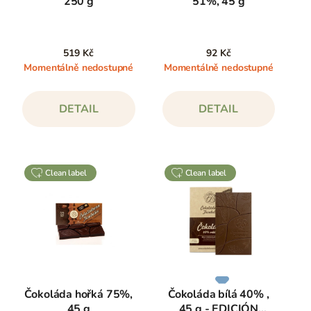
250 g
51%, 45 g
519 Kč
92 Kč
Momentálně nedostupné
Momentálně nedostupné
DETAIL
DETAIL
clean label
clean label
Čokoláda hořká 75%,
Čokoláda bílá 40% ,
45 g
45 g - EDICIÓN