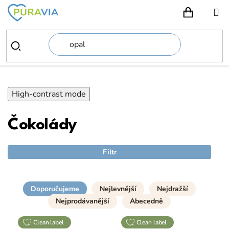
Přejít
na
NÁKUPN
obsah
High-contrast mode
Čokolády
Filtr
Doporučujeme
Nejlevnější
Nejdražší
Nejprodávanější
Abecedně
clean label
clean label