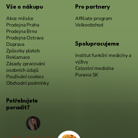
Vše o nákupu
Pro partnery
Akce měsíce
Affiliate program
Prodejna Praha
Velkoobchod
Prodejna Brno
Prodejna Ostrava
Doprava
Spolupracujeme
Způsoby plateb
Institut funkční medicíny a
Reklamace
výživy
Zásady zpracování
Celostní medicína
osobních údajů
Puravia SK
Používání cookies
Obchodní podmínky
Potřebujete
poradit?