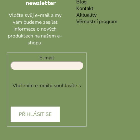
Blog
newsletter
Kontakt
Aktuality
Vložte svůj e-mail a my
Věrnostní program
vám budeme zasílat
informace o nových
produktech na našem e-
shopu.
E-mail
Vložením e-mailu souhlasíte s
podmínkami ochrany osobních
údajů
PŘIHLÁSIT SE