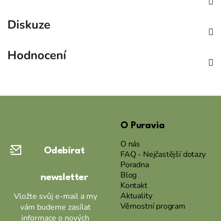
Diskuze
Hodnocení
Z
á
O Puravia
p
a
O nás
Odebírat
t
FAQ - Nejčastější dotazy
Poradna
í
Blog
newsletter
Kontakt
Aktuality
Vložte svůj e-mail a my
Věrnostní program
vám budeme zasílat
informace o nových