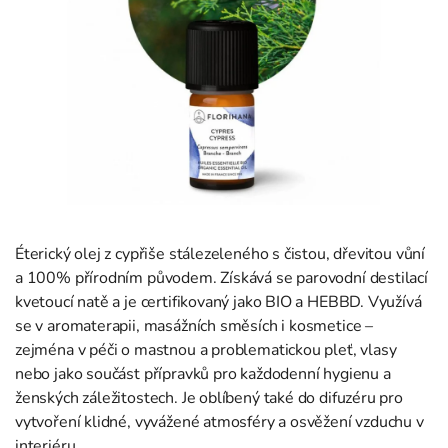
Éterický olej z cypřiše stálezeleného s čistou, dřevitou vůní
a 100% přírodním původem. Získává se parovodní destilací
kvetoucí natě a je certifikovaný jako BIO a HEBBD. Využívá
se v aromaterapii, masážních směsích i kosmetice –
zejména v péči o mastnou a problematickou pleť, vlasy
nebo jako součást přípravků pro každodenní hygienu a
ženských záležitostech. Je oblíbený také do difuzéru pro
vytvoření klidné, vyvážené atmosféry a osvěžení vzduchu v
interiéru.