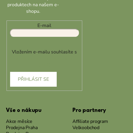
produktech na našem e-
shopu.
E-mail
Vložením e-mailu souhlasíte s
podmínkami ochrany osobních
údajů
PŘIHLÁSIT SE
Vše o nákupu
Pro partnery
Akce měsíce
Affiliate program
Prodejna Praha
Velkoobchod