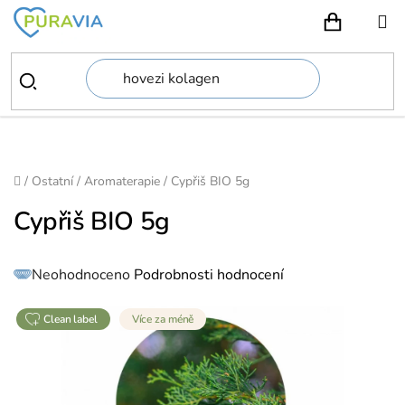
Přejít
na
NÁKUPN
obsah
Domů
/
Ostatní
/
Aromaterapie
/
Cypřiš BIO 5g
Cypřiš BIO 5g
Průměrné
Neohodnoceno
Podrobnosti hodnocení
hodnocení
produktu
je
0,0
z
clean label
Více za méně
5
hvězdiček.