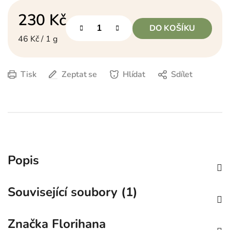
230 Kč
DO KOŠÍKU
Měrná cena:
46 Kč / 1 g
Tisk
Zeptat se
Hlídat
Sdílet
Popis
Související soubory (1)
Značka
Florihana