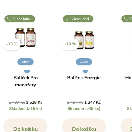
clean label
clean label
-15 %
-10 %
Akce
Akce
Balíček Pro
Balíček Energie
Hoř
manažery
1 797 Kč
1 528 Kč
1 497 Kč
1 347 Kč
Skladem
(>15 ks)
Skladem
(>15 ks)
S
Do košíku
Do košíku