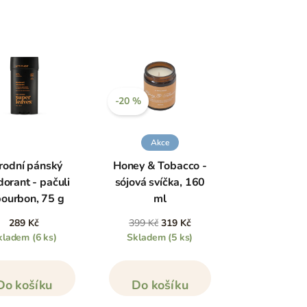
-20 %
Akce
írodní pánský
Honey & Tobacco -
orant - pačuli
sójová svíčka, 160
ourbon, 75 g
ml
289 Kč
399 Kč
319 Kč
kladem
(6 ks)
Skladem
(5 ks)
Do košíku
Do košíku