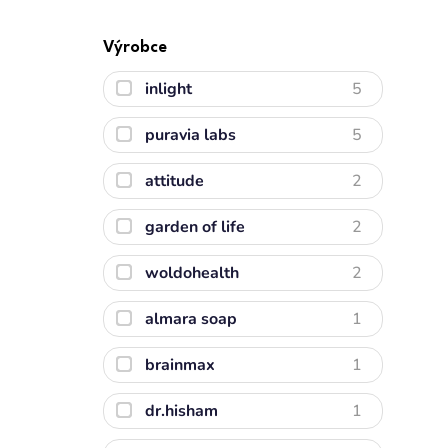
Výrobce
inlight
5
puravia labs
5
attitude
2
garden of life
2
woldohealth
2
almara soap
1
brainmax
1
dr.hisham
1