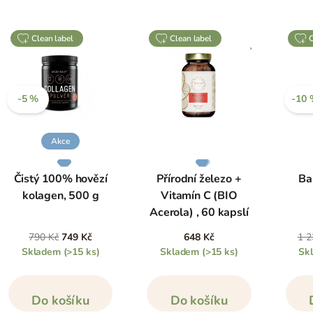
clean label
clean label
-5 %
-10
Akce
Čistý 100% hovězí
Přírodní železo +
Ba
kolagen, 500 g
Vitamín C (BIO
Acerola) , 60 kapslí
790 Kč
749 Kč
648 Kč
1 2
Skladem
(>15 ks)
Skladem
(>15 ks)
Sk
Do košíku
Do košíku