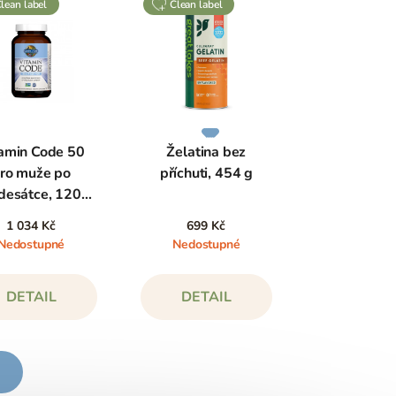
clean label
clean label
amin Code 50
Želatina bez
ro muže po
příchuti, 454 g
desátce, 120
kapslí
1 034 Kč
699 Kč
Nedostupné
Nedostupné
DETAIL
DETAIL