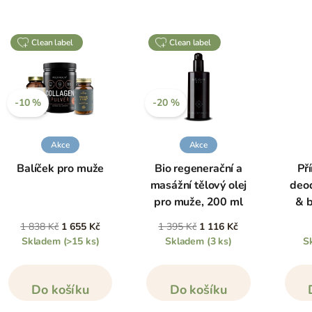
clean label
clean label
-10 %
-20 %
Akce
Akce
Balíček pro muže
Bio regenerační a
Př
masážní tělový olej
deod
pro muže, 200 ml
& b
1 838 Kč
1 655 Kč
1 395 Kč
1 116 Kč
Skladem
(>15 ks)
Skladem
(3 ks)
S
Do košíku
Do košíku