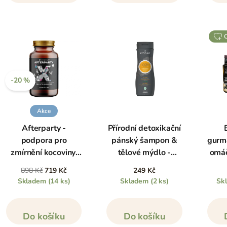
-20 %
Akce
Afterparty -
Přírodní detoxikační
podpora pro
pánský šampon &
gurmá
zmírnění kocoviny,
tělové mýdlo -
omáč
80 kapslí
normální vlasy, 473
898 Kč
719 Kč
249 Kč
ml
Skladem
(14 ks)
Skladem
(2 ks)
Sk
Do košíku
Do košíku