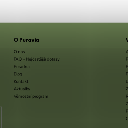
O Puravia
O nás
A
FAQ - Nejčastější dotazy
P
Poradna
P
Blog
P
Kontakt
Aktuality
Z
Věrnostní program
Z
P