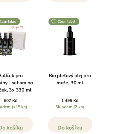
clean label
clean label
Balíček pro
Bio pleťový olej pro
ny - set amino
muže, 30 ml
ek, 3x 330 ml
607 Kč
1 495 Kč
ladem
(>15 ks)
Skladem
(2 ks)
Do košíku
Do košíku