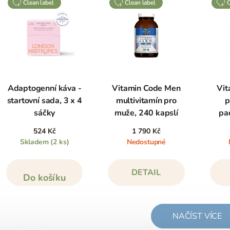
clean label
clean label
Adaptogenní káva -
Vitamin Code Men
Vit
startovní sada, 3 x 4
multivitamín pro
p
sáčky
muže, 240 kapslí
pa
524 Kč
1 790 Kč
Skladem
(2 ks)
Nedostupné
DETAIL
Do košíku
NAČÍST VÍCE