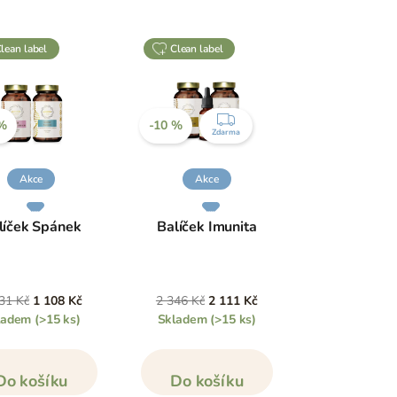
clean label
clean label
ZDARMA
 %
-10 %
Zdarma
Akce
Akce
líček Spánek
Balíček Imunita
31 Kč
1 108 Kč
2 346 Kč
2 111 Kč
ladem
(>15 ks)
Skladem
(>15 ks)
Do košíku
Do košíku