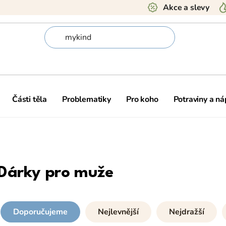
Akce a slevy
Části těla
Problematiky
Pro koho
Potraviny a ná
Dárky pro muže
Doporučujeme
Nejlevnější
Nejdražší