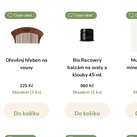
clean label
clean label
Dřevěný hřeben na
Bio Recovery
Mu
vousy
balzám na svaly a
mine
klouby 45 ml
225 Kč
960 Kč
Skladem
(1 ks)
Skladem
(1 ks)
S
Do košíku
Do košíku