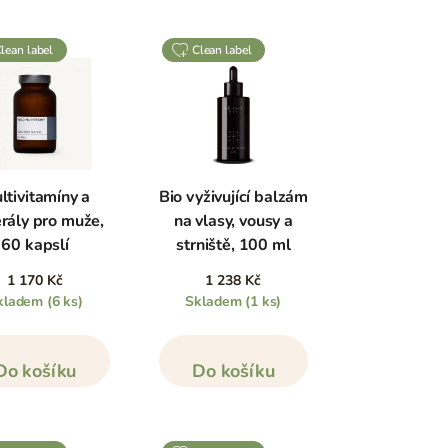
clean label
clean label
ltivitamíny a
Bio vyživující balzám
rály pro muže,
na vlasy, vousy a
60 kapslí
strniště, 100 ml
1 170 Kč
1 238 Kč
kladem
(6 ks)
Skladem
(1 ks)
Do košíku
Do košíku