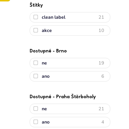
Štítky
clean label
21
akce
10
Dostupné - Brno
ne
19
ano
6
Dostupné - Praha Štěrboholy
ne
21
ano
4