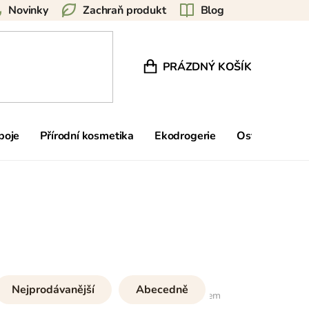
Novinky
Zachraň produkt
Blog
PRÁZDNÝ KOŠÍK
NÁKUPNÍ KOŠÍK
poje
Přírodní kosmetika
Ekodrogerie
Ostatní
Zn
Nejprodávanější
Abecedně
25
položek celkem