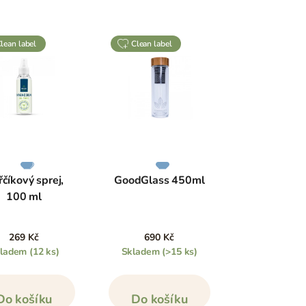
clean label
clean label
číkový sprej,
GoodGlass 450ml
100 ml
269 Kč
690 Kč
kladem
(12 ks)
Skladem
(>15 ks)
Do košíku
Do košíku