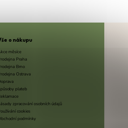
Vše o nákupu
kce měsíce
rodejna Praha
rodejna Brno
rodejna Ostrava
Doprava
působy plateb
Reklamace
ásady zpracování osobních údajů
oužívání cookies
Obchodní podmínky