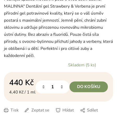
MALINNA° Dentální gel Strawbery & Verbena je první
přírodní gel potravinové kvality, který se o váš úsměv
postará s maximální jemností. Jemně pění, chrání zubní
sklovinu a udržuje přirozenou rovnováhu mikrobiomu
ústní dutiny. Bez abraziv a fluoridů. Pouze čistá síla
přírody, s ovocno-bylinnou příchutí jahody a verbeny, která
je oblíbená i u dětí. Perfektní i pro citlivé zuby a
každodenní péči.
Skladem
(5 ks)
440 Kč
DO KOŠÍKU
Měrná cena:
4,40 Kč / 1 ml
Tisk
Zeptat se
Hlídat
Sdílet