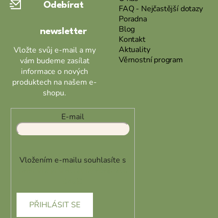
Odebírat
t
FAQ - Nejčastější dotazy
Poradna
í
Blog
newsletter
Kontakt
Aktuality
Vložte svůj e-mail a my
Věrnostní program
vám budeme zasílat
informace o nových
produktech na našem e-
shopu.
E-mail
Vložením e-mailu souhlasíte s
podmínkami ochrany osobních
údajů
PŘIHLÁSIT SE