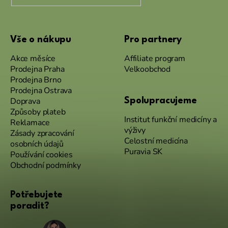
Vše o nákupu
Pro partnery
Akce měsíce
Affiliate program
Prodejna Praha
Velkoobchod
Prodejna Brno
Prodejna Ostrava
Doprava
Spolupracujeme
Způsoby plateb
Institut funkční medicíny a
Reklamace
výživy
Zásady zpracování
Celostní medicína
osobních údajů
Puravia SK
Používání cookies
Obchodní podmínky
Potřebujete
poradit?