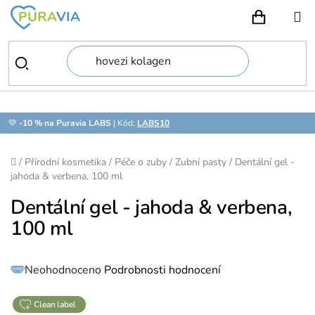
Přejít
na
NÁKUPN
obsah
💚
-10 % na Puravia LABS
| Kód:
LABS10
Domů
/
Přírodní kosmetika
/
Péče o zuby
/
Zubní pasty
/
Dentální gel -
jahoda & verbena, 100 ml
Dentální gel - jahoda & verbena,
100 ml
Průměrné
Neohodnoceno
Podrobnosti hodnocení
hodnocení
produktu
je
0,0
z
clean label
5