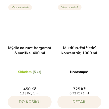
Více za méně
Více za méně
Mýdlo na ruce bergamot
Multifunkční čisticí
& vanilka, 400 ml
koncentrát, 1000 ml
Skladem
(5 ks)
Nedostupné
450 Kč
725 Kč
Měrná
Měrná
1,13 Kč / 1 ml
0,73 Kč / 1 ml
cena:
cena:
DO KOŠÍKU
DETAIL