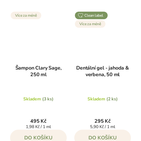
Více za méně
clean label
Více za méně
Šampon Clary Sage,
Dentální gel - jahoda &
250 ml
verbena, 50 ml
Skladem
(3 ks)
Skladem
(2 ks)
495 Kč
295 Kč
Měrná
Měrná
1,98 Kč / 1 ml
5,90 Kč / 1 ml
cena:
cena:
DO KOŠÍKU
DO KOŠÍKU