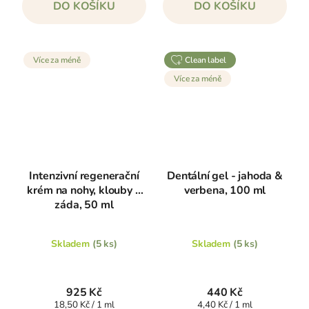
DO KOŠÍKU
DO KOŠÍKU
Více za méně
clean label
Více za méně
Intenzivní regenerační
Dentální gel - jahoda &
krém na nohy, klouby a
verbena, 100 ml
záda, 50 ml
Skladem
(5 ks)
Skladem
(5 ks)
925 Kč
440 Kč
Měrná
Měrná
18,50 Kč / 1 ml
4,40 Kč / 1 ml