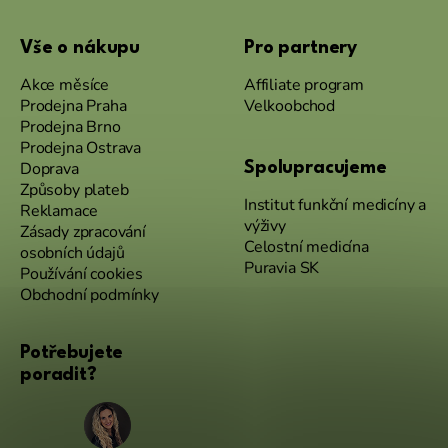
Vše o nákupu
Pro partnery
Akce měsíce
Affiliate program
Prodejna Praha
Velkoobchod
Prodejna Brno
Prodejna Ostrava
Doprava
Spolupracujeme
Způsoby plateb
Institut funkční medicíny a
Reklamace
výživy
Zásady zpracování
Celostní medicína
osobních údajů
Puravia SK
Používání cookies
Obchodní podmínky
Potřebujete
poradit?