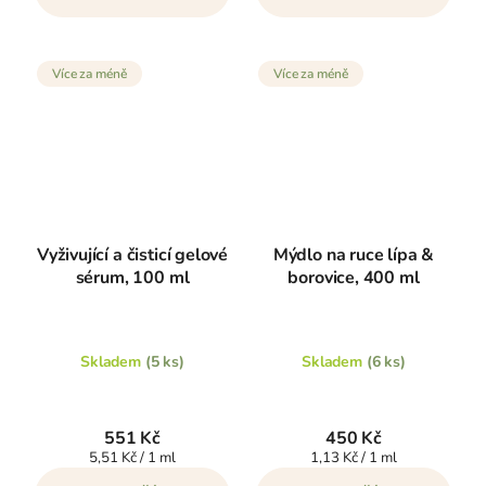
Více za méně
Více za méně
Vyživující a čisticí gelové
Mýdlo na ruce lípa &
sérum, 100 ml
borovice, 400 ml
Skladem
(5 ks)
Skladem
(6 ks)
551 Kč
450 Kč
Měrná
Měrná
5,51 Kč / 1 ml
1,13 Kč / 1 ml
cena:
cena: