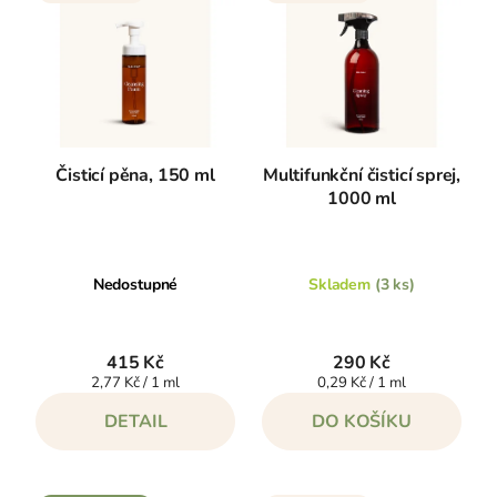
p
í
i
p
s
r
p
o
r
d
o
u
Čisticí pěna, 150 ml
Multifunkční čisticí sprej,
d
1000 ml
k
u
t
k
ů
t
Nedostupné
Skladem
(3 ks)
ů
415 Kč
290 Kč
Měrná
Měrná
2,77 Kč / 1 ml
0,29 Kč / 1 ml
cena:
cena:
DETAIL
DO KOŠÍKU