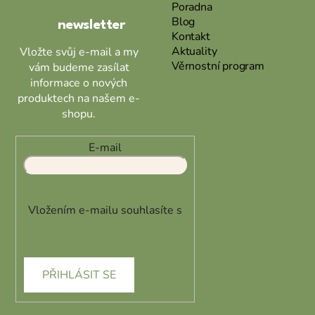
Poradna
í
y
Blog
newsletter
v
Kontakt
ý
Aktuality
Vložte svůj e-mail a my
p
Věrnostní program
vám budeme zasílat
i
informace o nových
s
produktech na našem e-
u
shopu.
E-mail
Vložením e-mailu souhlasíte s
podmínkami ochrany osobních
údajů
PŘIHLÁSIT SE