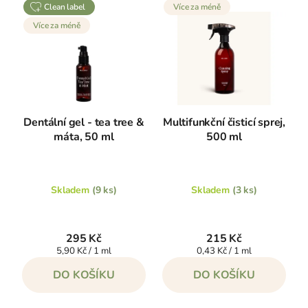
clean label
Více za méně
Více za méně
Dentální gel - tea tree &
Multifunkční čisticí sprej,
máta, 50 ml
500 ml
Skladem
(9 ks)
Skladem
(3 ks)
295 Kč
215 Kč
Měrná
Měrná
5,90 Kč / 1 ml
0,43 Kč / 1 ml
cena:
cena:
DO KOŠÍKU
DO KOŠÍKU