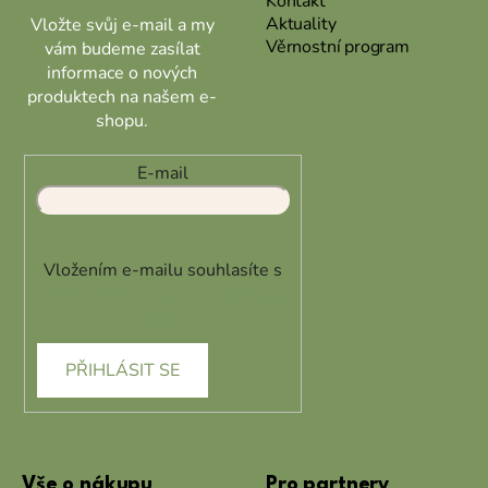
Kontakt
Aktuality
Vložte svůj e-mail a my
Věrnostní program
vám budeme zasílat
informace o nových
produktech na našem e-
shopu.
E-mail
Vložením e-mailu souhlasíte s
podmínkami ochrany osobních
údajů
PŘIHLÁSIT SE
Vše o nákupu
Pro partnery