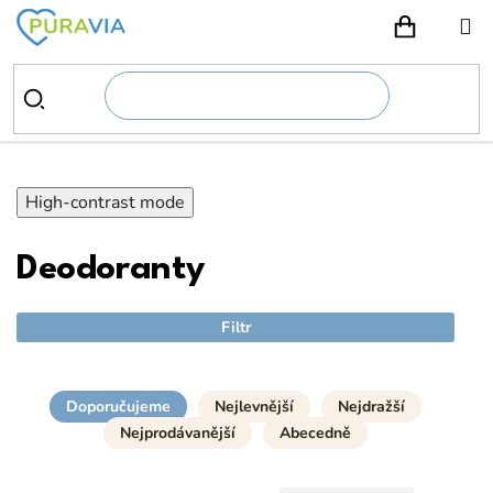
Přejít
na
NÁKUPN
obsah
High-contrast mode
Deodoranty
Filtr
Doporučujeme
Nejlevnější
Nejdražší
Nejprodávanější
Abecedně