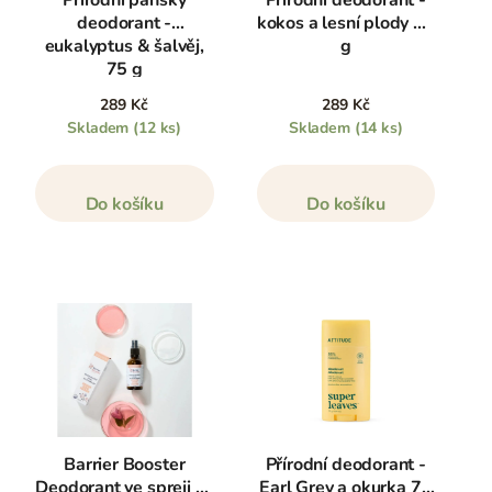
Přírodní pánský
Přírodní deodorant -
deodorant -
kokos a lesní plody 75
eukalyptus & šalvěj,
g
75 g
289 Kč
289 Kč
Skladem
(12 ks)
Skladem
(14 ks)
Do košíku
Do košíku
Barrier Booster
Přírodní deodorant -
Deodorant ve spreji se
Earl Grey a okurka 75