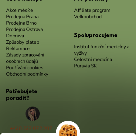
Akce měsíce
Affiliate program
Prodejna Praha
Velkoobchod
Prodejna Brno
Prodejna Ostrava
Doprava
Spolupracujeme
Způsoby plateb
Institut funkční medicíny a
Reklamace
výživy
Zásady zpracování
Celostní medicína
osobních údajů
Puravia SK
Používání cookies
Obchodní podmínky
Potřebujete
poradit?
+420 227 072 207
(Po - Pá 9:00 - 17:00)