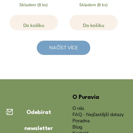
Skladem
(8 ks)
Skladem
(8 ks)
Do košíku
Do košíku
NAČÍST VÍCE
Z
á
O Puravia
p
a
O nás
Odebírat
t
FAQ - Nejčastější dotazy
Poradna
í
Blog
newsletter