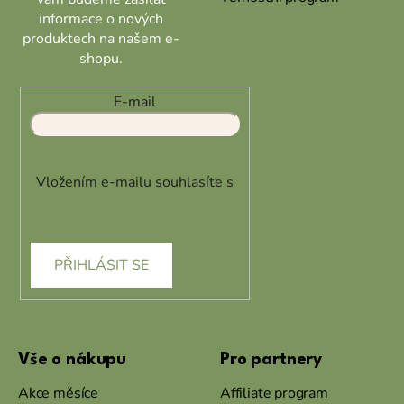
informace o nových
produktech na našem e-
shopu.
E-mail
Vložením e-mailu souhlasíte s
podmínkami ochrany osobních
údajů
PŘIHLÁSIT SE
Vše o nákupu
Pro partnery
Akce měsíce
Affiliate program