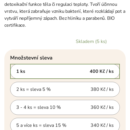
detoxikační funkce těla či regulaci teploty. Tvoří účinnou
vrstvu, která zabraňuje vzniku bakterií, které rozkládají pot a
vytváří nepříjemný zápach. Bez hliníku a parabenů. BIO
certifikace.
Skladem
(5 ks)
Množstevní sleva
1 ks
400 Kč
/ ks
2 ks = sleva 5 %
380 Kč
/ ks
3 - 4 ks = sleva 10 %
360 Kč
/ ks
5 a více ks = sleva 15 %
340 Kč
/ ks