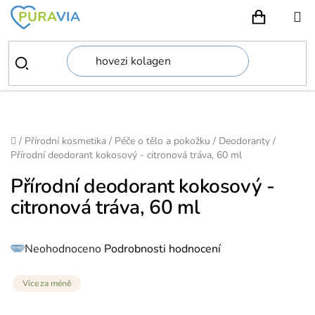
Přejít
na
NÁKUPN
obsah
Domů
/
Přírodní kosmetika
/
Péče o tělo a pokožku
/
Deodoranty
/
Přírodní deodorant kokosový - citronová tráva, 60 ml
Přírodní deodorant kokosový -
citronová tráva, 60 ml
Průměrné
Neohodnoceno
Podrobnosti hodnocení
hodnocení
produktu
je
0,0
z
Více za méně
5
hvězdiček.