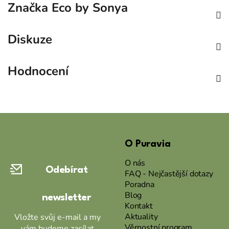
Značka
Eco by Sonya
Diskuze
Hodnocení
Z
á
O Puravia
p
a
O nás
Odebírat
t
FAQ - Nejčastější dotazy
Poradna
í
Blog
newsletter
Kontakt
Aktuality
Vložte svůj e-mail a my
Věrnostní program
vám budeme zasílat