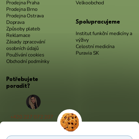
Prodejna Praha
Velkoobchod
Prodejna Brno
Prodejna Ostrava
Doprava
Spolupracujeme
Způsoby plateb
Institut funkční medicíny a
Reklamace
výživy
Zásady zpracování
Celostní medicína
osobních údajů
Puravia SK
Používání cookies
Obchodní podmínky
Potřebujete
poradit?
+420 227 072 207
(Po - Pá 9:00 - 17:00)
info@puravia.cz