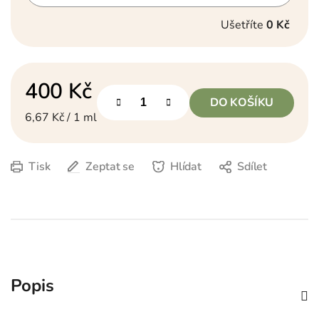
Ušetříte
0 Kč
400 Kč
DO KOŠÍKU
Měrná cena:
6,67 Kč / 1 ml
Tisk
Zeptat se
Hlídat
Sdílet
Popis