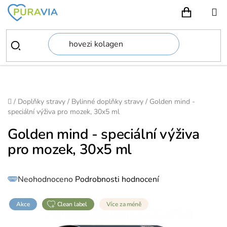
Přejít
na
NÁKUPN
obsah
Domů
/
Doplňky stravy
/
Bylinné doplňky stravy
/
Golden mind -
speciální výživa pro mozek, 30x5 ml
Golden mind - speciální výživa
pro mozek, 30x5 ml
Průměrné
Neohodnoceno
Podrobnosti hodnocení
hodnocení
produktu
je
0,0
z
Akce
clean label
Více za méně
5
hvězdiček.