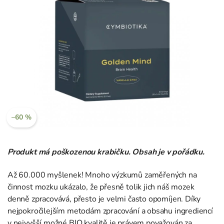
–60 %
Produkt má poškozenou krabičku. Obsah je v pořádku.
Až 60.000 myšlenek! Mnoho výzkumů zaměřených na
činnost mozku ukázalo, že přesně tolik jich náš mozek
denně zpracovává, přesto je velmi často opomíjen. Díky
nejpokročilejším metodám zpracování a obsahu ingrediencí
v nejvyšší možné BIO kvalitě je právem považován za