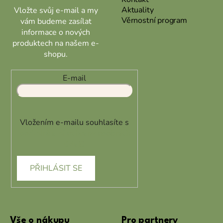
Aktuality
Vložte svůj e-mail a my
Věrnostní program
vám budeme zasílat
informace o nových
produktech na našem e-
shopu.
E-mail
Vložením e-mailu souhlasíte s
podmínkami ochrany osobních
údajů
PŘIHLÁSIT SE
Vše o nákupu
Pro partnery