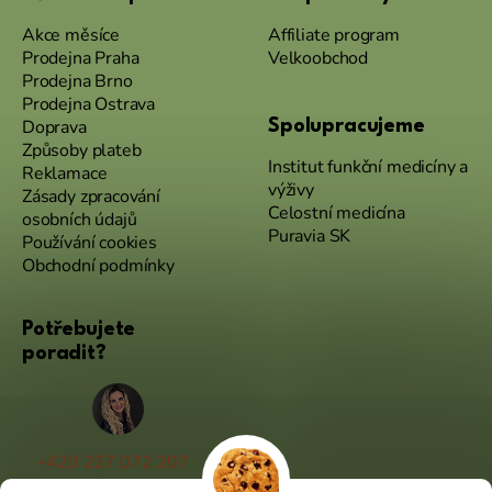
Akce měsíce
Affiliate program
Prodejna Praha
Velkoobchod
Prodejna Brno
Prodejna Ostrava
Doprava
Spolupracujeme
Způsoby plateb
Institut funkční medicíny a
Reklamace
výživy
Zásady zpracování
Celostní medicína
osobních údajů
Puravia SK
Používání cookies
Obchodní podmínky
Potřebujete
poradit?
+420 227 072 207
(Po - Pá 9:00 - 17:00)