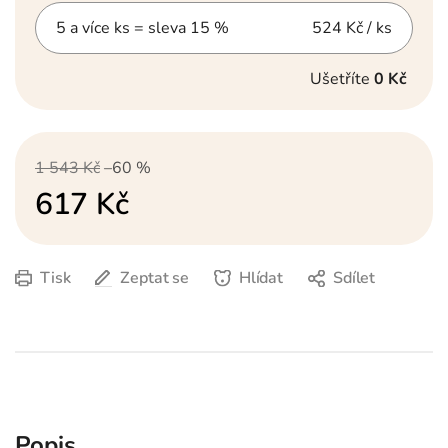
5 a více ks = sleva 15 %
524 Kč
/ ks
Ušetříte
0 Kč
1 543 Kč
–60 %
617 Kč
Měrná cena:
Tisk
Zeptat se
Hlídat
Sdílet
Popis