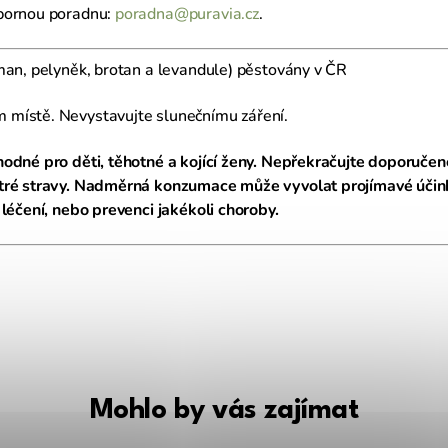
dbornou poradnu:
poradna@puravia.cz
.
man, pelyněk, brotan a levandule) pěstovány v ČR
místě. Nevystavujte slunečnímu záření.
hodné pro děti, těhotné a kojící ženy. Nepřekračujte doporuč
stré stravy. Nadměrná konzumace může vyvolat projímavé účin
 léčení, nebo prevenci jakékoli choroby.
Mohlo by vás zajímat