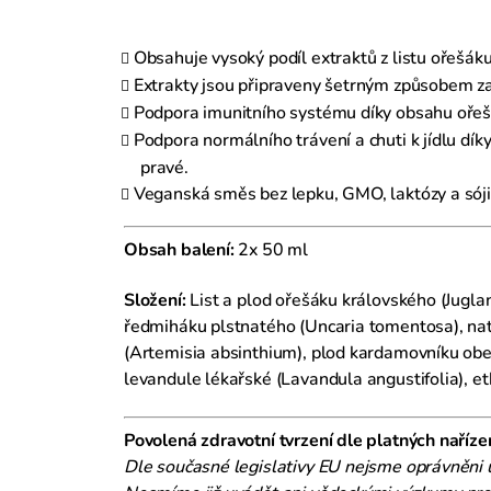
Obsahuje vysoký podíl extraktů z listu ořešáku
Extrakty jsou připraveny šetrným způsobem z
Podpora imunitního systému díky obsahu ořešá
Podpora normálního trávení a chuti k jídlu d
pravé.
Veganská směs bez lepku, GMO, laktózy a sóji,
Obsah balení:
2x 50 ml
Složení:
List a plod ořešáku královského (Jugl
ředmiháku plstnatého (Uncaria tomentosa), nať
(Artemisia absinthium), plod kardamovníku ob
levandule lékařské (Lavandula angustifolia), e
Povolená zdravotní tvrzení dle platných naříze
Dle současné legislativy EU nejsme oprávněni 