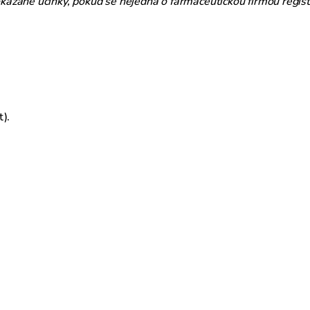
ázané účinky, pokud se nejedná o farmaceutickou firmou regist
t).