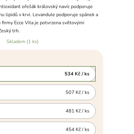
ntioxidant ořešák královský navíc podporuje
nu lipidů v krvi. Levandule podporuje spánek a
ů firmy Ecce Vita je potvrzena světovými
 český trh.
Skladem
(1 ks)
534 Kč
/ ks
507 Kč
/ ks
481 Kč
/ ks
454 Kč
/ ks