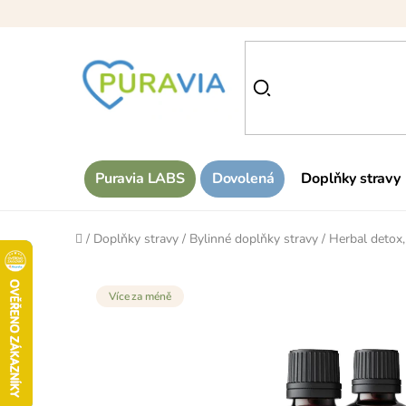
Přejít
na
obsah
Puravia LABS
Dovolená
Doplňky stravy
Domů
/
Doplňky stravy
/
Bylinné doplňky stravy
/
Herbal detox
Více za méně