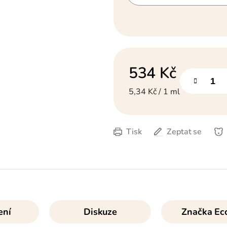
534 Kč
Měrná cena:
5,34 Kč / 1 ml
Tisk
Zeptat se
ení
Diskuze
Značka
Ecc