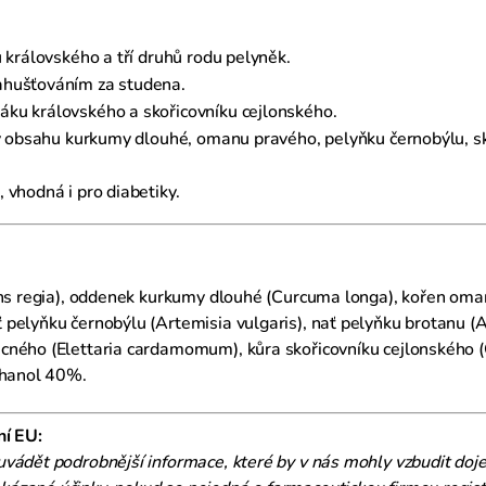
 královského a tří druhů rodu pelyněk.
ahušťováním za studena.
ku královského a skořicovníku cejlonského.
íky obsahu kurkumy dlouhé, omanu pravého, pelyňku černobýlu, s
 vhodná i pro diabetiky.
ans regia), oddenek kurkumy dlouhé (Curcuma longa), kořen oma
 pelyňku černobýlu (Artemisia vulgaris), nať pelyňku brotanu 
ecného (Elettaria cardamomum), kůra skořicovníku cejlonského
thanol 40%.
ní EU:
uvádět podrobnější informace, které by v nás mohly vzbudit doj