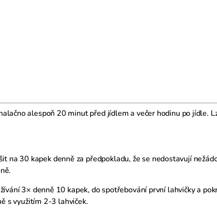
nalačno alespoň 20 minut před jídlem a večer hodinu po jídle. Lz
šit na 30 kapek denně za předpokladu, že se nedostavují nežádo
nně.
užívání 3× denně 10 kapek, do spotřebování první lahvičky a pok
ně s využitím 2-3 lahviček.