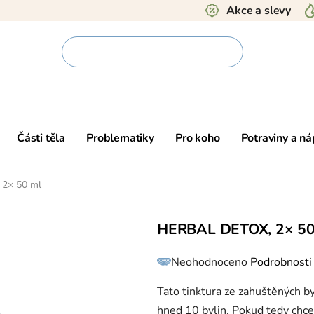
Akce a slevy
Části těla
Problematiky
Pro koho
Potraviny a ná
, 2× 50 ml
HERBAL DETOX, 2× 5
Průměrné
Neohodnoceno
Podrobnosti
hodnocení
produktu
je
0,0
Tato tinktura ze zahuštěných b
z
5
hned 10 bylin. Pokud tedy chcet