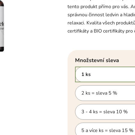
hvězdiček.
tento produkt přímo pro vás. A
správnou činnost ledvin a hladi
relaxaci. Kvalita všech produkt
certifikáty a BIO certifikáty pro
Množstevní sleva
1 ks
2 ks = sleva 5 %
3 - 4 ks = sleva 10 %
5 a více ks = sleva 15 %