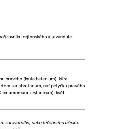
kořicovníku cejlonského a levandule
nu pravého (Inula helenium), kůra
(Artemisia abrotanum, nať pelyňku pravého
 (Cinnamomum zeylanicum), květ
em zdravotního, nebo léčebného účinku.