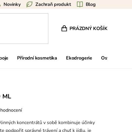
Novinky
Zachraň produkt
Blog
PRÁZDNÝ KOŠÍK
NÁKUPNÍ KOŠÍK
poje
Přírodní kosmetika
Ekodrogerie
Ostatní
Zn
0 ML
 hodnocení
ylinných koncentrátů v sobě kombinuje účinky
e podpořit správné trávení a chuť k jídlu, je