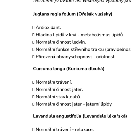
Nesmíme již uvádět ani vědeckými výzkumy prok
Juglans regia folium (Ořešák vlašský)
Antioxidant.
Hladina lipidů v krvi - metabolismus lipidů.
Normální činnost ledvin.
Normální funkce střevního traktu (pravidelnos
Přirozená obranyschopnost - odolnost.
Curcuma longa (
Kurkuma dlouhá)
Normální trávení.
Normální činnost jater.
Normální stav kloubů.
Normální činnost jater - jaterní lipidy.
Lavandula angustifolia (Levandule lékařská)
Normální trávení - relaxace.