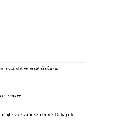
e rozpustit ve vodě či džusu.
ucí reakce.
račujte v užívání 3× denně 10 kapek s