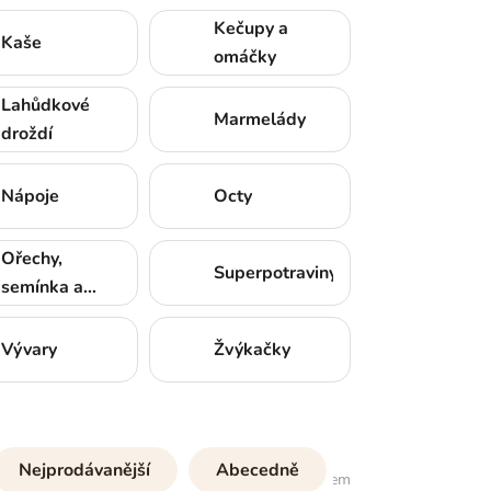
Kečupy a
Kaše
omáčky
Lahůdkové
Marmelády
droždí
Nápoje
Octy
Ořechy,
Superpotraviny
semínka a
sušené ovoce
Vývary
Žvýkačky
Nejprodávanější
Abecedně
391
položek celkem