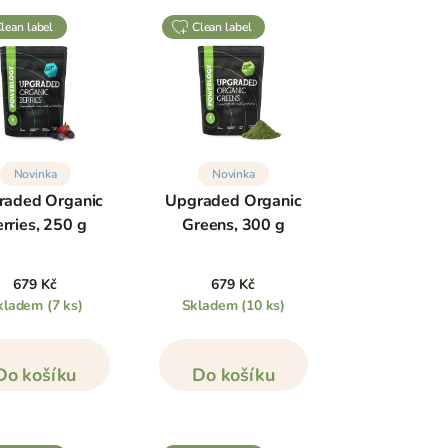
clean label
clean label
Novinka
Novinka
raded Organic
Upgraded Organic
rries, 250 g
Greens, 300 g
679 Kč
679 Kč
kladem
(7 ks)
Skladem
(10 ks)
Do košíku
Do košíku