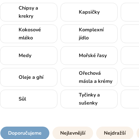
Chipsy a
Kapsičky
krekry
Kokosové
Komplexní
mléko
jídlo
Medy
Mořské řasy
Ořechová
Oleje a ghí
másla a krémy
Tyčinky a
Sůl
sušenky
Doporučujeme
Nejlevnější
Nejdražší