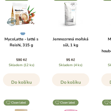
MycoLatte - latté s
Jemnozrnná mořská
M
Reishi, 315 g
sůl, 1 kg
houb
590 Kč
95 Kč
Skladem
(12 ks)
Skladem
(4 ks)
S
Do košíku
Do košíku
clean label
clean label