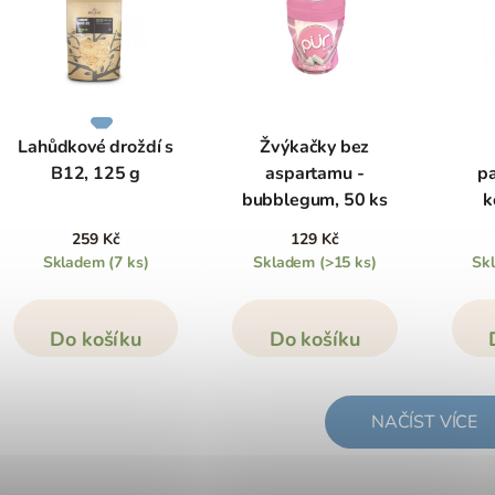
Lahůdkové droždí s
Žvýkačky bez
B12, 125 g
aspartamu -
p
bubblegum, 50 ks
k
259 Kč
129 Kč
Skladem
(7 ks)
Skladem
(>15 ks)
Sk
Do košíku
Do košíku
NAČÍST VÍCE