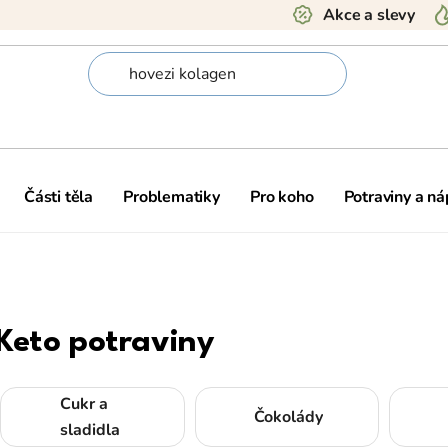
Akce a slevy
Části těla
Problematiky
Pro koho
Potraviny a ná
Keto potraviny
Cukr a
Čokolády
sladidla