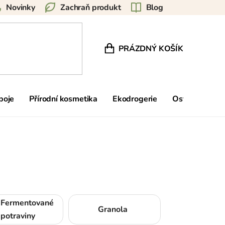
Novinky
Zachraň produkt
Blog
PRÁZDNÝ KOŠÍK
NÁKUPNÍ KOŠÍK
poje
Přírodní kosmetika
Ekodrogerie
Ostatní
Zn
Fermentované
Granola
potraviny