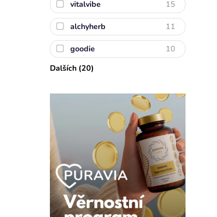
vitalvibe
15
alchyherb
11
goodie
10
Dalších (20)