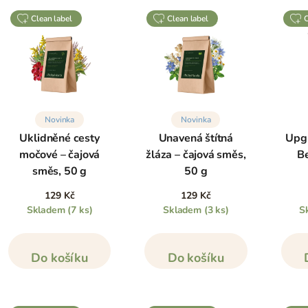
clean label
clean label
Novinka
Novinka
Uklidněné cesty
Unavená štítná
Upg
močové – čajová
žláza – čajová směs,
Be
směs, 50 g
50 g
129 Kč
129 Kč
Skladem
(7 ks)
Skladem
(3 ks)
S
Do košíku
Do košíku