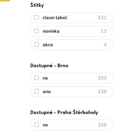
Štítky
clean label
331
novinka
13
akce
4
Dostupné - Brno
ne
253
ano
138
Dostupné - Praha Štěrboholy
ne
256