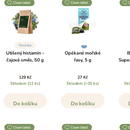
clean label
clean label
Novinka
Utišený histamin –
Opékané mořské
B
čajová směs, 50 g
řasy, 5 g
Supe
129 Kč
27 Kč
Skladem
(11 ks)
Skladem
(>15 ks)
Sk
Do košíku
Do košíku
clean label
clean label