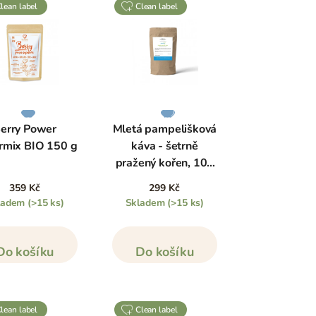
clean label
clean label
erry Power
Mletá pampelišková
rmix BIO 150 g
káva - šetrně
pražený kořen, 100
g
359 Kč
299 Kč
ladem
(>15 ks)
Skladem
(>15 ks)
Do košíku
Do košíku
clean label
clean label