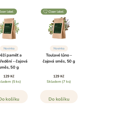
clean label
clean label
Novinka
Novinka
ěží paměť a
Toulavé lůno –
ředění – čajová
čajová směs, 50 g
směs, 50 g
129 Kč
129 Kč
kladem
(5 ks)
Skladem
(7 ks)
Do košíku
Do košíku