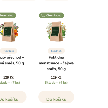
clean label
clean label
Novinka
Novinka
nulý přechod –
Poklidná
ová směs, 50 g
menstruace - čajová
směs, 50 g
129 Kč
129 Kč
kladem
(7 ks)
Skladem
(4 ks)
Do košíku
Do košíku