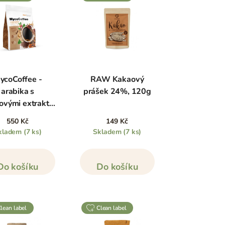
ycoCoffee -
RAW Kakaový
arabika s
prášek 24%, 120g
ovými extrakty,
70 g
550 Kč
149 Kč
kladem
(7 ks)
Skladem
(7 ks)
Do košíku
Do košíku
clean label
clean label