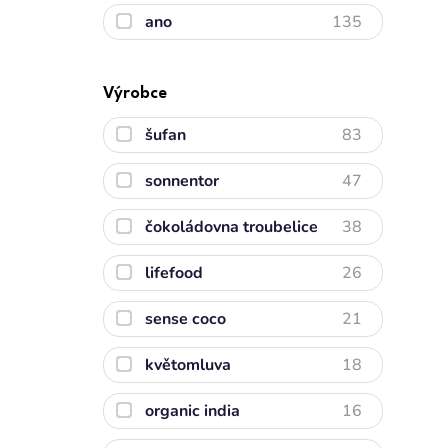
ano
135
Výrobce
šufan
83
sonnentor
47
čokoládovna troubelice
38
lifefood
26
sense coco
21
květomluva
18
organic india
16