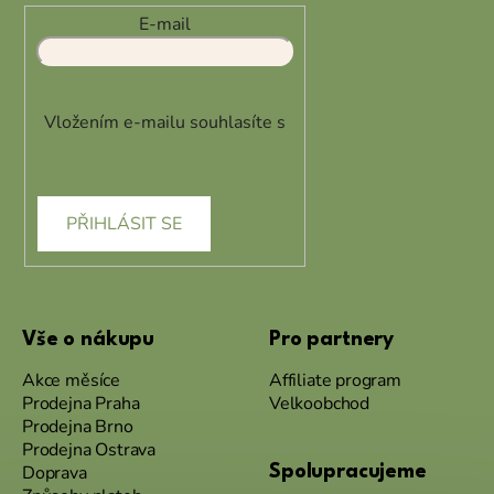
E-mail
Vložením e-mailu souhlasíte s
podmínkami ochrany osobních
údajů
PŘIHLÁSIT SE
Vše o nákupu
Pro partnery
Akce měsíce
Affiliate program
Prodejna Praha
Velkoobchod
Prodejna Brno
Prodejna Ostrava
Doprava
Spolupracujeme