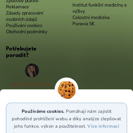
Způsoby plateb
Institut funkční medicíny a
Reklamace
výživy
Zásady zpracování
Celostní medicína
osobních údajů
Puravia SK
Používání cookies
Obchodní podmínky
Potřebujete
poradit?
+420 227 072 207
(Po - Pá 9:00 - 17:00)
info@puravia.cz
Používáme cookies.
Pomáhají nám zajistit
WhatsApp
pohodlné prohlížení webu a díky analýze zlepšovat
jeho funkce, výkon a použitelnost.
Více informací
Sledujte nás