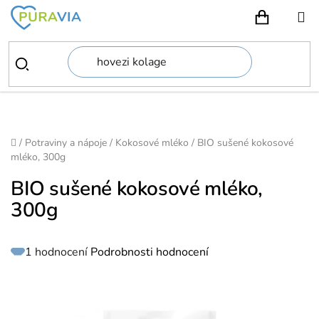
Přejít
na
NÁKUPN
obsah
Domů
/
Potraviny a nápoje
/
Kokosové mléko
/
BIO sušené kokosové
mléko, 300g
BIO sušené kokosové mléko,
300g
Průměrné
1 hodnocení
Podrobnosti hodnocení
hodnocení
produktu
je
5,0
z
5
hvězdiček.