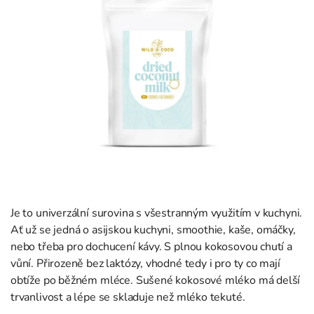
Je to univerzální surovina s všestranným využitím v kuchyni.
Ať už se jedná o asijskou kuchyni, smoothie, kaše, omáčky,
nebo třeba pro dochucení kávy. S plnou kokosovou chutí a
vůní. Přirozeně bez laktózy, vhodné tedy i pro ty co mají
obtíže po běžném mléce. Sušené kokosové mléko má delší
trvanlivost a lépe se skladuje než mléko tekuté.