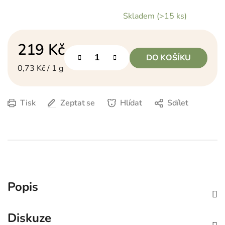
Skladem
(>15 ks)
219 Kč
DO KOŠÍKU
Měrná cena:
0,73 Kč / 1 g
Tisk
Zeptat se
Hlídat
Sdílet
Popis
Diskuze