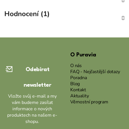
Hodnocení (1)
Z
á
O Puravia
p
a
O nás
Odebírat
t
FAQ - Nejčastější dotazy
Poradna
í
Blog
newsletter
Kontakt
Aktuality
Vložte svůj e-mail a my
Věrnostní program
vám budeme zasílat
informace o nových
produktech na našem e-
shopu.