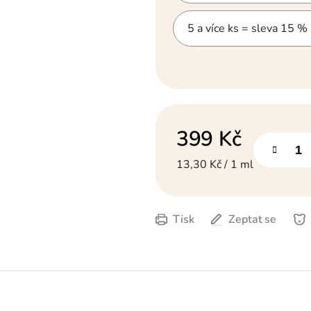
5 a více ks = sleva 15 %
399 Kč
Měrná cena:
13,30 Kč / 1 ml
Tisk
Zeptat se