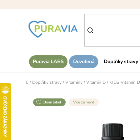
Přejít
na
obsah
Puravia LABS
Dovolená
Doplňky stravy
Domů
/
Doplňky stravy
/
Vitamíny
/
Vitamín D
/
KIDS Vitamín D
clean label
Více za méně