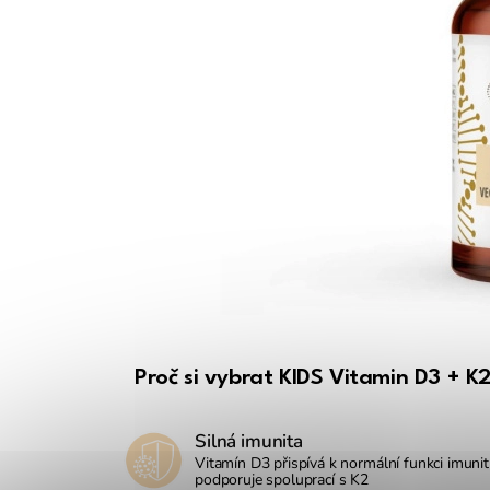
Proč si vybrat KIDS Vitamin D3 + K
Silná imunita
Vitamín D3 přispívá k normální funkci imuni
podporuje spoluprací s K2