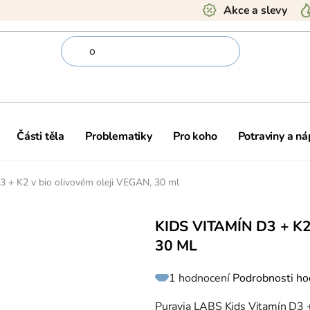
Akce a slevy
Části těla
Problematiky
Pro koho
Potraviny a ná
3 + K2 v bio olivovém oleji VEGAN, 30 ml
KIDS VITAMÍN D3 + K
30 ML
Průměrné
1 hodnocení
Podrobnosti ho
hodnocení
produktu
je
5,0
Puravia LABS Kids Vitamín D3 +