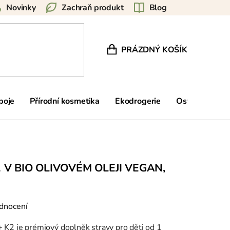
Novinky
Zachraň produkt
Blog
PRÁZDNÝ KOŠÍK
NÁKUPNÍ KOŠÍK
poje
Přírodní kosmetika
Ekodrogerie
Ostatní
Zn
2 V BIO OLIVOVÉM OLEJI VEGAN,
dnocení
 K2 je prémiový doplněk stravy pro děti od 1