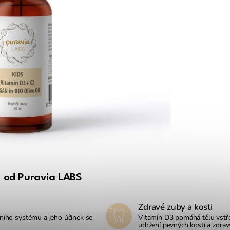
2 od Puravia LABS
Zdravé zuby a kosti
tního systému a jeho účinek se
Vitamín D3 pomáhá tělu vstřeb
udržení pevných kostí a zdrav