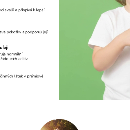
 svalů a přispívá k lepší
avé pokožky a podporují její
leji
ruje normální
žádoucích aditiv.
účinných látek v prémiové