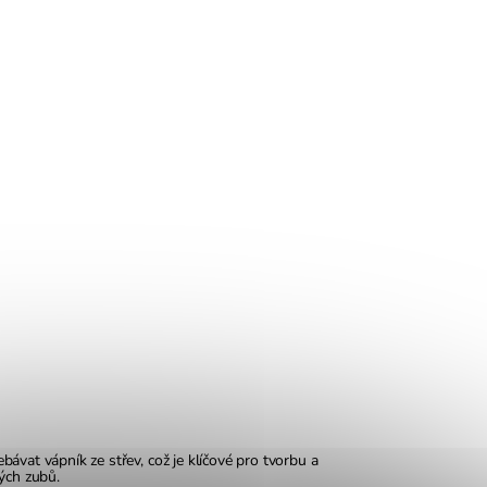
ávat vápník ze střev, což je klíčové pro tvorbu a
ých zubů.