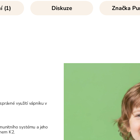
 (1)
Diskuze
Značka
Pur
právné využití vápníku v
munitního systému a jeho
ínem K2.