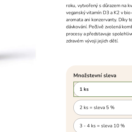
z
5
roku, vytvořený s důrazem na kv
hvězdiček.
veganský vitamín D3 a K2 v bio 
aromata ani konzervanty. Díky 
dávkování. Pečlivě zvolená kom
procesy a představuje spolehliv
zdravém vývoji jejich dětí.
Množstevní sleva
1 ks
2 ks = sleva 5 %
3 - 4 ks = sleva 10 %