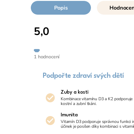
Popis
Hodnocení
5,0
Průměrné
hodnocení
produktu
je
1 hodnocení
5,0
z
5
hvězdiček.
Podpořte zdraví svých dětí
Zuby a kosti
Kombinace vitamínu D3 a K2 podporuje s
kostní a zubní tkáni.
Imunita
Vitamín D3 podporuje správnou funkci i
účinek je posílen díky kombinaci s vitam