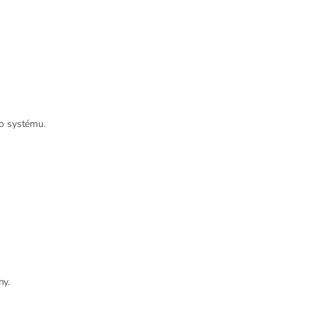
ho systému.
ny.