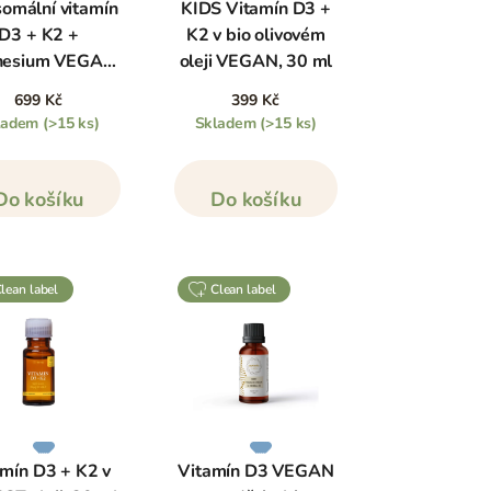
somální vitamín
KIDS Vitamín D3 +
 zdravé kosti a zuby a to tak, že podporuje
D3 + K2 +
K2 v bio olivovém
munitní systém
,
svaly
, celý
pohybový aparát
a
esium VEGAN,
oleji VEGAN, 30 ml
 v podpoře funkce obranyschopnosti organismu.
30 kapslí
699 Kč
399 Kč
ickým příkladem je osteoporóza u dospělých a
ladem
(>15 ks)
Skladem
(>15 ks)
 vliv na metabolismus hořčíku a fosfátů a
Do košíku
Do košíku
, kdy byste ho měli nejvíce užívat a mnoho
clean label
clean label
amín D3 + K2 v
Vitamín D3 VEGAN