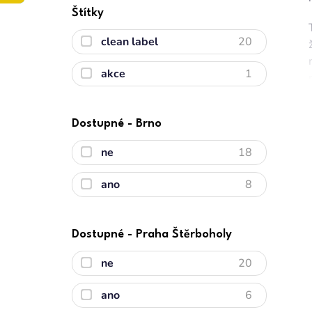
Štítky
clean label
20
akce
1
Dostupné - Brno
ne
18
ano
8
Dostupné - Praha Štěrboholy
ne
20
ano
6