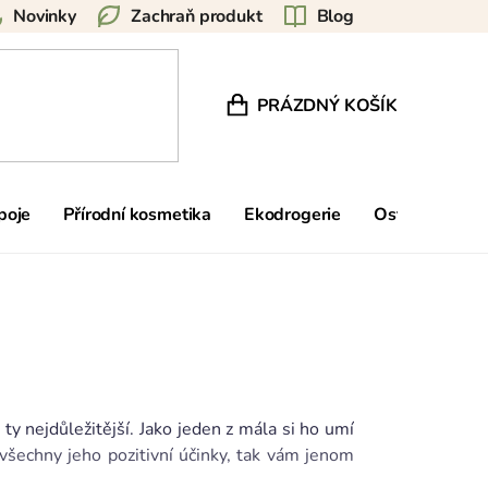
Novinky
Zachraň produkt
Blog
PRÁZDNÝ KOŠÍK
NÁKUPNÍ KOŠÍK
poje
Přírodní kosmetika
Ekodrogerie
Ostatní
Zn
y nejdůležitější. Jako jeden z mála si ho umí
 všechny jeho pozitivní účinky, tak vám jenom