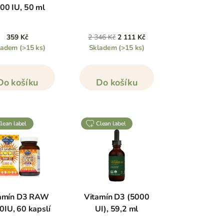
00 IU, 50 ml
359 Kč
2 346 Kč
2 111 Kč
ladem
(>15 ks)
Skladem
(>15 ks)
Do košíku
Do košíku
clean label
clean label
amín D3 RAW
Vitamín D3 (5000
0IU, 60 kapslí
UI), 59,2 ml