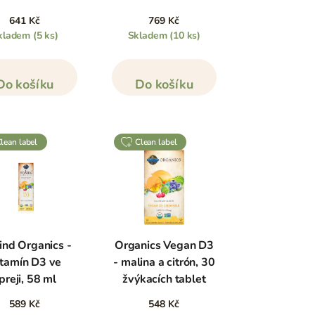
641 Kč
769 Kč
kladem
(5 ks)
Skladem
(10 ks)
Do košíku
Do košíku
clean label
clean label
nd Organics -
Organics Vegan D3
tamín D3 ve
- malina a citrón, 30
preji, 58 ml
žvýkacích tablet
589 Kč
548 Kč