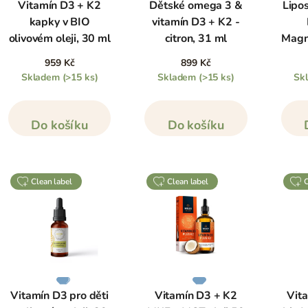
Vitamín D3 + K2
Dětské omega 3 &
Lipo
Hlavní význam vitamínu D spočívá v tom, že pomáhá udržovat
kapky v BIO
vitamín D3 + K2 -
absorpci vápníku a fosforu ze střev. Pomáhá také podporovat
i
olivovém oleji, 30 ml
citron, 31 ml
Magn
zdraví a funkci
srdce
a
cév
. Velmi důležitá úloha vitamínu D je
959 Kč
899 Kč
Nedostatek vitamínu D může vést k problémům s
kostmi
, typ
Skladem
(>15 ks)
Skladem
(>15 ks)
Sk
zakřivení kostí u dětí. Z dlouhodobého hlediska má také
obranyschopnost
dýchací soustavy
.
Do košíku
Do košíku
Zajímá vás, jak nejlépe doplnit vitamín D, jaké má účinky
dalšího? Pokračujte ve čtení
druhé půlky tohoto článku
.
clean label
clean label
Vitamín D3 pro děti
Vitamín D3 + K2
Vit