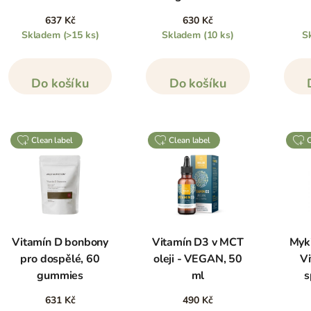
637 Kč
630 Kč
Skladem
(>15 ks)
Skladem
(10 ks)
S
Do košíku
Do košíku
clean label
clean label
Vitamín D bonbony
Vitamín D3 v MCT
Myki
pro dospělé, 60
oleji - VEGAN, 50
Vi
gummies
ml
s
631 Kč
490 Kč