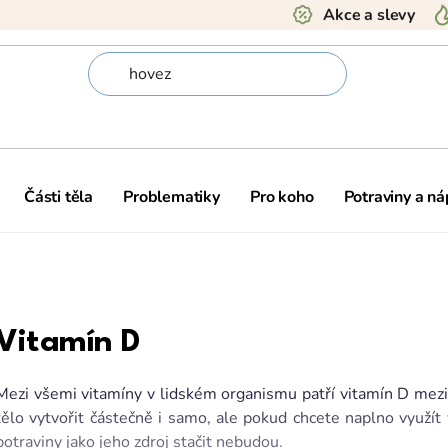
Akce a slevy
Části těla
Problematiky
Pro koho
Potraviny a ná
Vitamín D
Mezi všemi vitamíny v lidském organismu patří vitamín D mezi t
tělo vytvořit částečně i samo, ale pokud chcete naplno využít
potraviny jako jeho zdroj stačit nebudou.