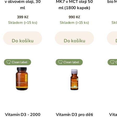
v olivovém oleji, 30
MK7 v MCT oleji 50
bio M
ml
ml (1800 kapek)
399 Kč
990 Kč
Skladem
(>15 ks)
Skladem
(>15 ks)
Sk
Do košíku
Do košíku
clean label
clean label
Vitamín D3 - 2000
Vitamín D3 pro děti
Vit