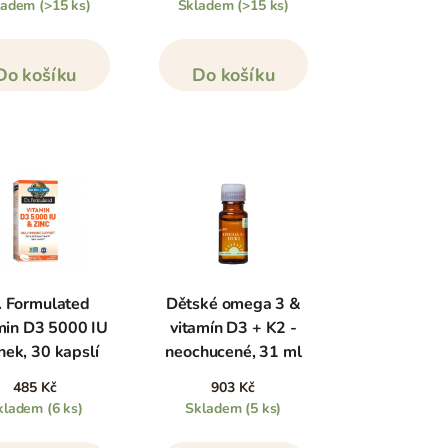
ladem
(>15 ks)
Skladem
(>15 ks)
Do košíku
Do košíku
. Formulated
Dětské omega 3 &
min D3 5000 IU
vitamín D3 + K2 -
nek, 30 kapslí
neochucené, 31 ml
485 Kč
903 Kč
kladem
(6 ks)
Skladem
(5 ks)