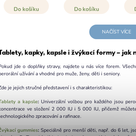
Do košíku
Do košíku
NAČÍST VÍCE
Tablety, kapky, kapsle i žvýkací formy – jak 
Pokud jde o doplňky stravy, najdete u nás více forem. Všech
perorální užívání a vhodné pro muže, ženy, děti i seniory.
Zde je jejich stručné představení i s charakteristikou:
Tablety a kapsle
:
Univerzální volbou pro každého jsou peror
koncentrace ve složení 2 000 IU i 5 000 IU, přičemž můžet
technologického zpracování a rafinace.
Žvýkací gummies
:
Speciálně pro menší děti, např. do 6 let, 