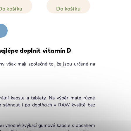
Do košíku
Do košíku
nejlépe doplnit vitamín D
ny však mají společné to, že jsou určené na
ální kapsle a tablety. Na výběr máte různé
e sáhnout i po doplňcích v RAW kvalitě bez
jsou vhodné žvýkací gumové kapsle s obsahem