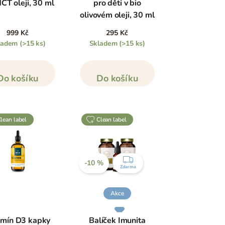
CT oleji, 30 ml
pro děti v bio
olivovém oleji, 30 ml
999 Kč
295 Kč
ladem
(>15 ks)
Skladem
(>15 ks)
Do košíku
Do košíku
clean label
clean label
ZDARMA
-10 %
Zdarma
Akce
amín D3 kapky
Balíček Imunita