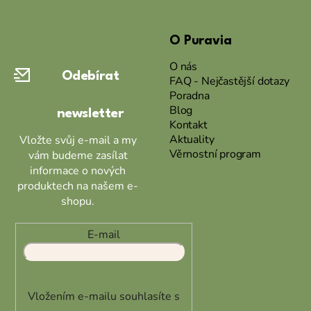
Z
á
O Puravia
p
a
O nás
Odebírat
t
FAQ - Nejčastější dotazy
Poradna
í
Blog
newsletter
Kontakt
Aktuality
Vložte svůj e-mail a my
Věrnostní program
vám budeme zasílat
informace o nových
produktech na našem e-
shopu.
E-mail
Vložením e-mailu souhlasíte s