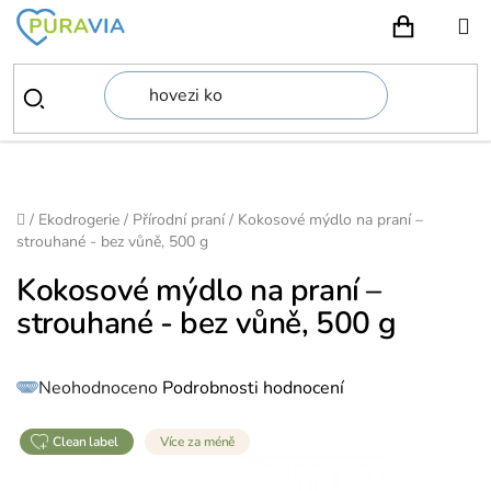
Přejít
na
NÁKUPN
obsah
Domů
/
Ekodrogerie
/
Přírodní praní
/
Kokosové mýdlo na praní –
strouhané - bez vůně, 500 g
Kokosové mýdlo na praní –
strouhané - bez vůně, 500 g
Průměrné
Neohodnoceno
Podrobnosti hodnocení
hodnocení
produktu
je
0,0
z
clean label
Více za méně
5
hvězdiček.