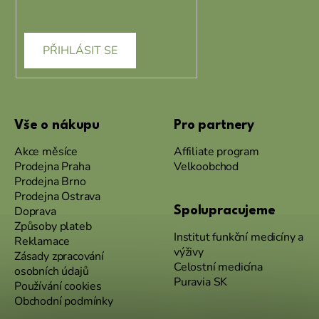
podmínkami ochrany osobních
údajů
PŘIHLÁSIT SE
Vše o nákupu
Pro partnery
Akce měsíce
Affiliate program
Prodejna Praha
Velkoobchod
Prodejna Brno
Prodejna Ostrava
Doprava
Spolupracujeme
Způsoby plateb
Institut funkční medicíny a
Reklamace
výživy
Zásady zpracování
Celostní medicína
osobních údajů
Puravia SK
Používání cookies
Obchodní podmínky