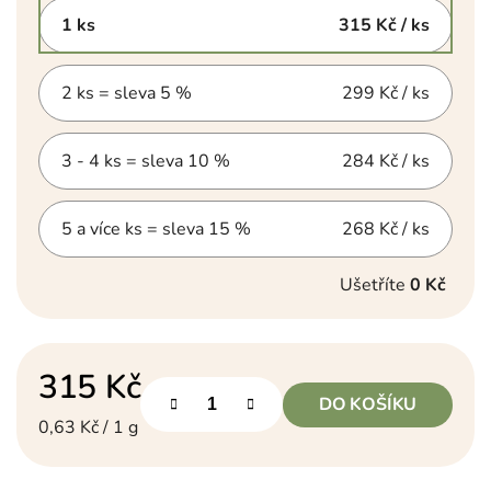
1 ks
315 Kč
/ ks
2 ks = sleva 5 %
299 Kč
/ ks
3 - 4 ks = sleva 10 %
284 Kč
/ ks
5 a více ks = sleva 15 %
268 Kč
/ ks
Ušetříte
0 Kč
315 Kč
DO KOŠÍKU
Měrná cena:
0,63 Kč / 1 g