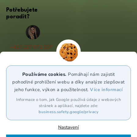
Potřebujete
poradit?
+420 227 072 207
(Po - Pá 9:00 - 17:00)
info@puravia.cz
Používáme cookies.
Pomáhají nám zajistit
WhatsApp
pohodlné prohlížení webu a díky analýze zlepšovat
jeho funkce, výkon a použitelnost.
Více informací
Sledujte nás
Informace o tom, jak Google používá údaje z webových
stránek a aplikací, najdete zde:
business.safety.google/privacy
Nastavení