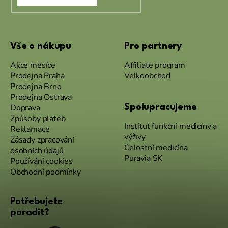
Vše o nákupu
Pro partnery
Akce měsíce
Affiliate program
Prodejna Praha
Velkoobchod
Prodejna Brno
Prodejna Ostrava
Doprava
Spolupracujeme
Způsoby plateb
Institut funkční medicíny a
Reklamace
výživy
Zásady zpracování
Celostní medicína
osobních údajů
Puravia SK
Používání cookies
Obchodní podmínky
Potřebujete
poradit?