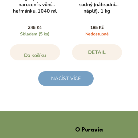
narození s vůní
sodný (náhradní
heřmánku, 1040 ml
náplň), 1 kg
345 Kč
185 Kč
Skladem
(5 ks)
Nedostupné
DETAIL
Do košíku
NAČÍST VÍCE
Z
á
O Puravia
p