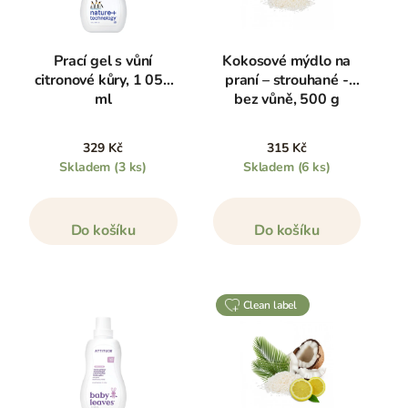
Prací gel s vůní
Kokosové mýdlo na
citronové kůry, 1 050
praní – strouhané -
ml
bez vůně, 500 g
329 Kč
315 Kč
Skladem
(3 ks)
Skladem
(6 ks)
Do košíku
Do košíku
clean label