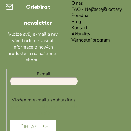
a
O nás
Odebírat
t
FAQ - Nejčastější dotazy
Poradna
í
Blog
newsletter
Kontakt
Aktuality
Vložte svůj e-mail a my
Věrnostní program
vám budeme zasílat
informace o nových
produktech na našem e-
shopu.
E-mail
Vložením e-mailu souhlasíte s
podmínkami ochrany osobních
údajů
PŘIHLÁSIT SE