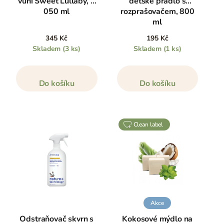
vůní Sweet Lullaby, 1
dětské prádlo s
050 ml
rozprašovačem, 800
ml
345 Kč
195 Kč
Skladem
(3 ks)
Skladem
(1 ks)
Do košíku
Do košíku
clean label
Akce
Odstraňovač skvrn s
Kokosové mýdlo na