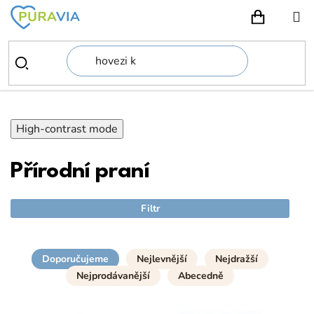
Přejít
na
NÁKUPN
obsah
High-contrast mode
Přírodní praní
Filtr
Doporučujeme
Nejlevnější
Nejdražší
Nejprodávanější
Abecedně