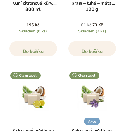
vůní citronové kůry,
praní – tuhé – máta,
800 ml
120 g
195 Kč
81 Kč
73 Kč
Skladem
(6 ks)
Skladem
(2 ks)
Do košíku
Do košíku
clean label
clean label
Akce
Kokosové mýdlo na
Kokosové mýdlo na