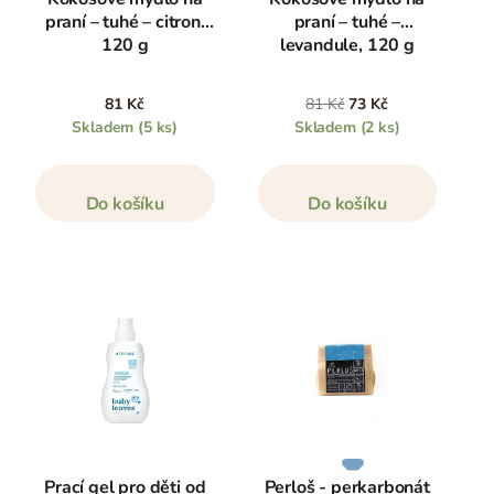
praní – tuhé – citron,
praní – tuhé –
120 g
levandule, 120 g
81 Kč
81 Kč
73 Kč
Skladem
(5 ks)
Skladem
(2 ks)
Do košíku
Do košíku
Prací gel pro děti od
Perloš - perkarbonát