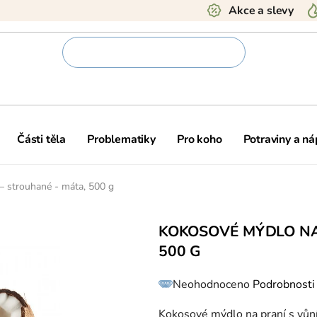
Akce a slevy
Části těla
Problematiky
Pro koho
Potraviny a ná
– strouhané - máta, 500 g
KOKOSOVÉ MÝDLO NA
500 G
Průměrné
Neohodnoceno
Podrobnosti
hodnocení
produktu
je
0,0
Kokosové mýdlo na praní s vůní 