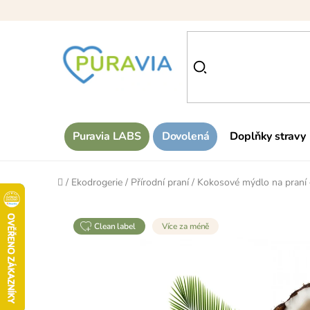
Přejít
na
obsah
Puravia LABS
Dovolená
Doplňky stravy
Domů
/
Ekodrogerie
/
Přírodní praní
/
Kokosové mýdlo na praní 
clean label
Více za méně