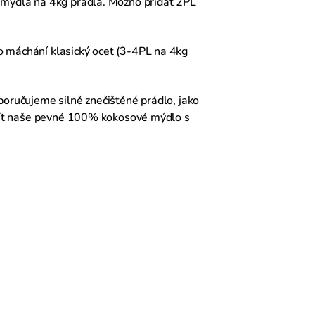
 mýdla na 4kg prádla. Možno přidat 2PL
o máchání klasický ocet (3-4PL na 4kg
poručujeme silně znečištěné prádlo, jako
oužít naše pevné 100% kokosové mýdlo s