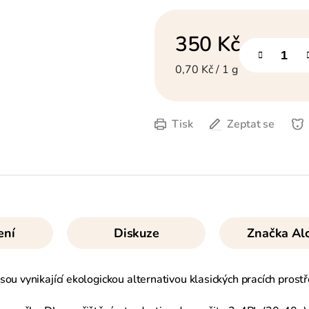
350 Kč
Měrná cena:
0,70 Kč / 1 g
Tisk
Zeptat se
ení
Diskuze
Značka
Alc
ou vynikající ekologickou alternativou klasických pracích prost