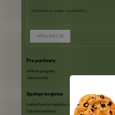
Vložením e-mailu souhlasíte s
podmínkami
ochrany osobních údajů
PŘIHLÁSIT SE
Pro partnery
Affiliate program
Velkoobchod
Spolupracujeme
Institut funkční medicíny a výživy
Celostní medicína