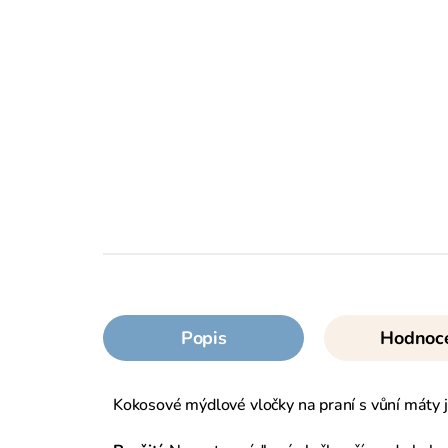
Popis
Hodnoc
Kokosové mýdlové vločky na praní s vůní máty js