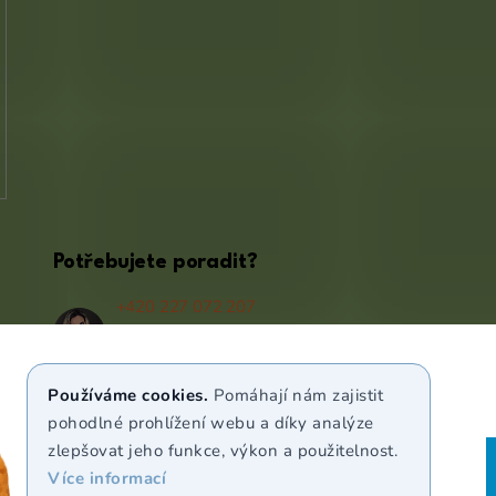
Potřebujete poradit?
+420 227 072 207
(Po - Pá 9:00 - 17:00)
info@puravia.cz
Používáme cookies.
Pomáhají nám zajistit
WhatsApp
pohodlné prohlížení webu a díky analýze
zlepšovat jeho funkce, výkon a použitelnost.
Více informací