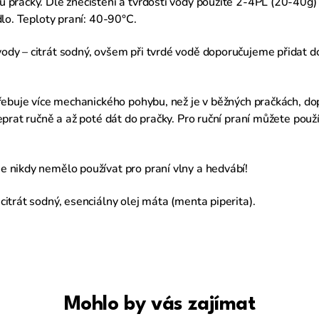
pračky. Dle znečištění a tvrdosti vody použite 2-4PL (20-40g)
dlo. Teploty praní: 40-90°C.
y – citrát sodný, ovšem při tvrdé vodě doporučujeme přidat d
řebuje více mechanického pohybu, než je v běžných pračkách, do
deprat ručně a až poté dát do pračky. Pro ruční praní můžete p
 nikdy nemělo používat pro praní vlny a hedvábí!
itrát sodný, esenciálny olej
máta (menta piperita).
Mohlo by vás zajímat