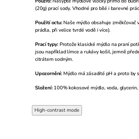
Použití:
Nasypte mýdlové vločky přímo do bubnu 
(20g) prací sody. Vhodné pro bílé i barevné prá
Použití octu:
Naše mýdlo obsahuje změkčovač vod
prádla, při velice tvrdé vodě i více).
Prací typy:
Protože klasické mýdlo na praní pot
jsou například límce a rukávy košil, jemně pře
citrátem sodným.
Upozornění:
Mýdlo má zásadité pH a proto by se
Složení:
100% kokosové mýdlo, voda, glycerin, c
High-contrast mode