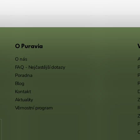
O Puravia
O nás
A
FAQ - Nejčastější dotazy
P
Poradna
P
Blog
P
Kontakt
Aktuality
Z
Věrnostní program
Z
P