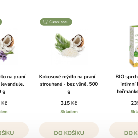
clean label
lo na praní –
Kokosové mýdlo na praní –
BIO sprch
 levandule,
strouhané - bez vůně, 500
intimní
0 g
g
 Kč
315 Kč
23
adem
Skladem
Skl
OŠÍKU
DO KOŠÍKU
DO K