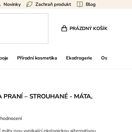
Novinky
Zachraň produkt
Blog
PRÁZDNÝ KOŠÍK
NÁKUPNÍ KOŠÍK
poje
Přírodní kosmetika
Ekodrogerie
Ostatní
Zn
 PRANÍ – STROUHANÉ - MÁTA,
 hodnocení
máty jsou vynikající ekologickou alternativou