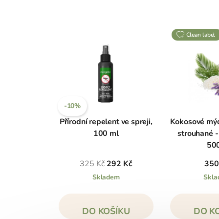
clean label
-10%
Přírodní repelent ve spreji,
Kokosové mýd
100 ml
strouhané -
50
325 Kč
292 Kč
350
Skladem
Skl
DO KOŠÍKU
DO K