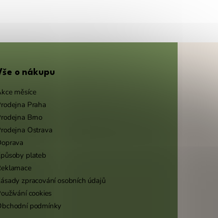
Vše o nákupu
kce měsíce
rodejna Praha
rodejna Brno
rodejna Ostrava
Doprava
působy plateb
Reklamace
ásady zpracování osobních údajů
oužívání cookies
Obchodní podmínky