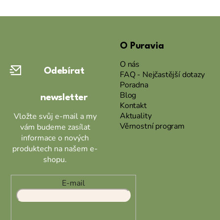
Z
á
O Puravia
p
a
O nás
Odebírat
t
FAQ - Nejčastější dotazy
Poradna
í
Blog
newsletter
Kontakt
Aktuality
Vložte svůj e-mail a my
Věrnostní program
vám budeme zasílat
informace o nových
produktech na našem e-
shopu.
E-mail