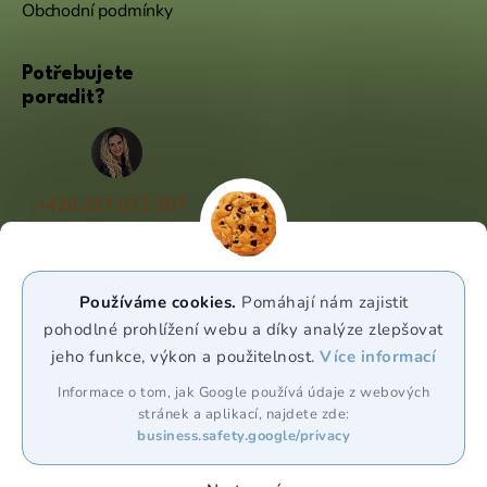
Obchodní podmínky
Potřebujete
poradit?
+420 227 072 207
(Po - Pá 9:00 - 17:00)
info@puravia.cz
Používáme cookies.
Pomáhají nám zajistit
WhatsApp
pohodlné prohlížení webu a díky analýze zlepšovat
jeho funkce, výkon a použitelnost.
Více informací
Sledujte nás
Informace o tom, jak Google používá údaje z webových
stránek a aplikací, najdete zde:
business.safety.google/privacy