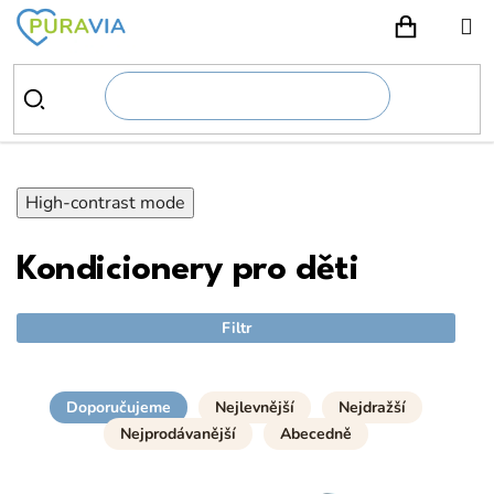
Přejít
na
NÁKUPN
obsah
High-contrast mode
Kondicionery pro děti
Filtr
Doporučujeme
Nejlevnější
Nejdražší
Nejprodávanější
Abecedně