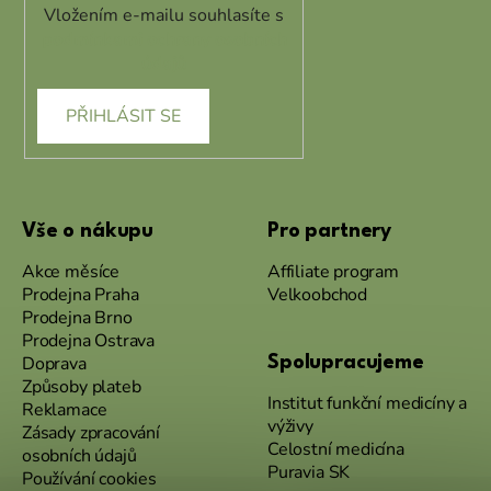
Vložením e-mailu souhlasíte s
podmínkami ochrany osobních
údajů
PŘIHLÁSIT SE
Vše o nákupu
Pro partnery
Akce měsíce
Affiliate program
Prodejna Praha
Velkoobchod
Prodejna Brno
Prodejna Ostrava
Doprava
Spolupracujeme
Způsoby plateb
Institut funkční medicíny a
Reklamace
výživy
Zásady zpracování
Celostní medicína
osobních údajů
Puravia SK
Používání cookies