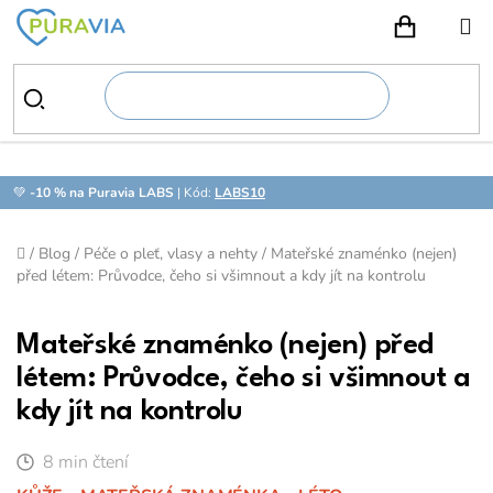
Přejít
na
NÁKUPN
obsah
💚
-10 % na Puravia LABS
| Kód:
LABS10
Domů
/
Blog
/
Péče o pleť, vlasy a nehty
/
Mateřské znaménko (nejen)
před létem: Průvodce, čeho si všimnout a kdy jít na kontrolu
Mateřské znaménko (nejen) před
létem: Průvodce, čeho si všimnout a
kdy jít na kontrolu
8 min čtení