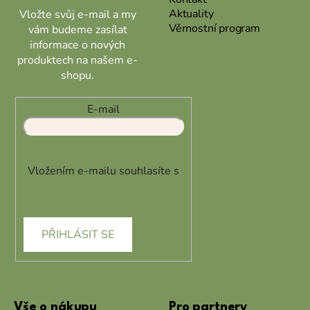
Aktuality
Vložte svůj e-mail a my
Věrnostní program
vám budeme zasílat
informace o nových
produktech na našem e-
shopu.
E-mail
Vložením e-mailu souhlasíte s
podmínkami ochrany osobních
údajů
PŘIHLÁSIT SE
Vše o nákupu
Pro partnery