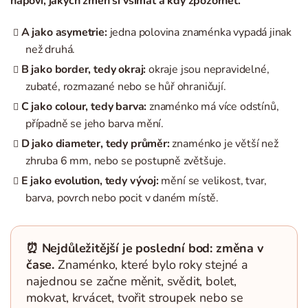
napoví, jakých změn si všímat a kdy zpozornět.
A jako asymetrie:
jedna polovina znaménka vypadá jinak
než druhá.
B jako border, tedy okraj:
okraje jsou nepravidelné,
zubaté, rozmazané nebo se hůř ohraničují.
C jako colour, tedy barva:
znaménko má více odstínů,
případně se jeho barva mění.
D jako diameter, tedy průměr:
znaménko je větší než
zhruba 6 mm, nebo se postupně zvětšuje.
E jako evolution, tedy vývoj:
mění se velikost, tvar,
barva, povrch nebo pocit v daném místě.
⏰ Nejdůležitější je poslední bod: změna v
čase.
Znaménko, které bylo roky stejné a
najednou se začne měnit, svědit, bolet,
mokvat, krvácet, tvořit stroupek nebo se