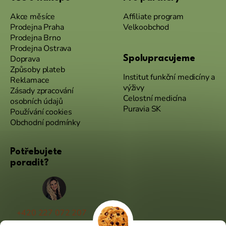
Akce měsíce
Affiliate program
Prodejna Praha
Velkoobchod
Prodejna Brno
Prodejna Ostrava
Doprava
Spolupracujeme
Způsoby plateb
Institut funkční medicíny a
Reklamace
výživy
Zásady zpracování
Celostní medicína
osobních údajů
Puravia SK
Používání cookies
Obchodní podmínky
Potřebujete
poradit?
+420 227 072 207
(Po - Pá 9:00 - 17:00)