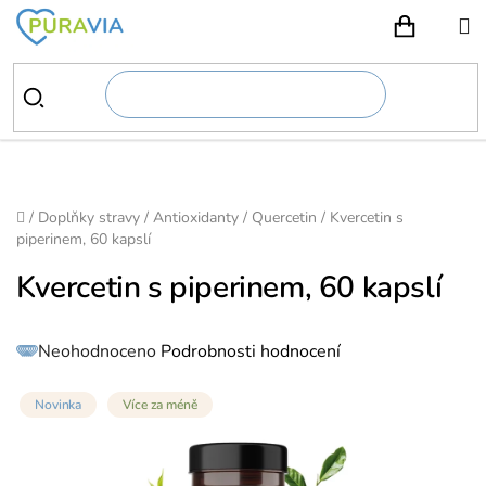
Přejít
na
NÁKUP
obsah
Domů
/
Doplňky stravy
/
Antioxidanty
/
Quercetin
/
Kvercetin s
piperinem, 60 kapslí
Kvercetin s piperinem, 60 kapslí
Průměrné
Neohodnoceno
Podrobnosti hodnocení
hodnocení
produktu
je
0,0
z
Novinka
Více za méně
5
hvězdiček.