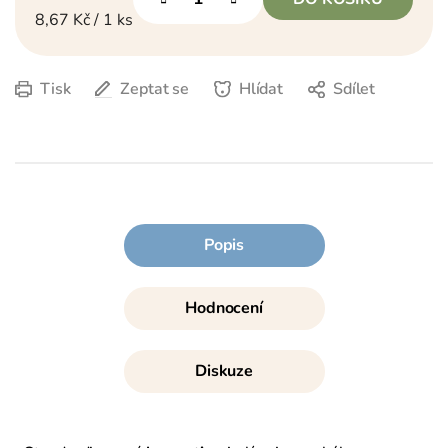
Měrná cena:
8,67 Kč / 1 ks
Tisk
Zeptat se
Hlídat
Sdílet
Popis
Hodnocení
Diskuze