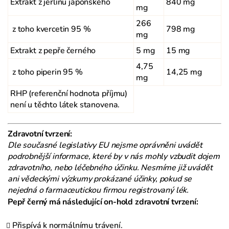
Extrakt z jerlínu japonského
840 mg
mg
266
z toho kvercetin 95 %
798 mg
mg
Extrakt z pepře černého
5 mg
15 mg
4,75
z toho piperin 95 %
14,25 mg
mg
RHP (referenční hodnota příjmu)
není u těchto látek stanovena.
Zdravotní tvrzení:
Dle současné legislativy EU nejsme oprávněni uvádět
podrobnější informace, které by v nás mohly vzbudit dojem
zdravotního, nebo léčebného účinku. Nesmíme již uvádět
ani vědeckými výzkumy prokázané účinky, pokud se
nejedná o farmaceutickou firmou registrovaný lék.
Pepř černý má následující on-hold zdravotní tvrzení:
Přispívá k normálnímu trávení.