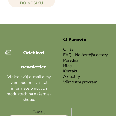
DO KOŠÍKU
Z
á
O Puravia
p
a
O nás
Odebírat
t
FAQ - Nejčastější dotazy
Poradna
í
Blog
newsletter
Kontakt
Aktuality
Vložte svůj e-mail a my
Věrnostní program
vám budeme zasílat
informace o nových
produktech na našem e-
shopu.
E-mail