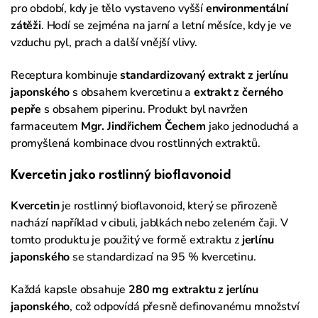
pro období, kdy je tělo vystaveno vyšší
environmentální
zátěži
. Hodí se zejména na jarní a letní měsíce, kdy je ve
vzduchu pyl, prach a další vnější vlivy.
Receptura kombinuje
standardizovaný extrakt z jerlínu
japonského
s obsahem kvercetinu a
extrakt z černého
pepře
s obsahem piperinu. Produkt byl navržen
farmaceutem
Mgr. Jindřichem Čechem
jako jednoduchá a
promyšlená kombinace dvou rostlinných extraktů.
Kvercetin jako rostlinný bioflavonoid
Kvercetin
je rostlinný bioflavonoid, který se přirozeně
nachází například v cibuli, jablkách nebo zeleném čaji. V
tomto produktu je použitý ve formě extraktu z
jerlínu
japonského
se standardizací na 95 % kvercetinu.
Každá kapsle obsahuje
280 mg extraktu z jerlínu
japonského
, což odpovídá přesně definovanému množství