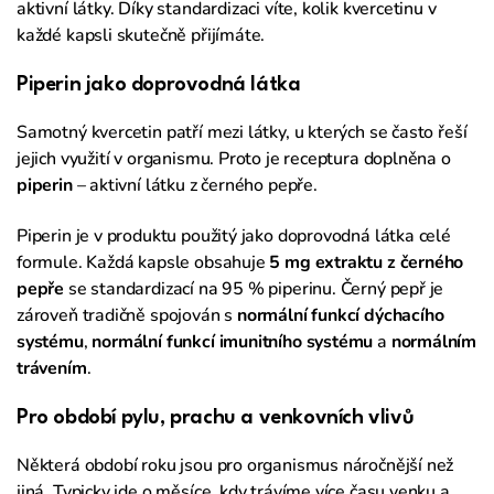
aktivní látky. Díky standardizaci víte, kolik kvercetinu v
každé kapsli skutečně přijímáte.
Piperin jako doprovodná látka
Samotný kvercetin patří mezi látky, u kterých se často řeší
jejich využití v organismu. Proto je receptura doplněna o
piperin
– aktivní látku z černého pepře.
Piperin je v produktu použitý jako doprovodná látka celé
formule. Každá kapsle obsahuje
5 mg extraktu z černého
pepře
se standardizací na 95 % piperinu. Černý pepř je
zároveň tradičně spojován s
normální funkcí dýchacího
systému
,
normální funkcí imunitního systému
a
normálním
trávením
.
Pro období pylu, prachu a venkovních vlivů
Některá období roku jsou pro organismus náročnější než
jiná. Typicky jde o měsíce, kdy trávíme více času venku a