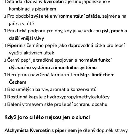
Standardizovaný
kvercetin
z jerlínu japonského v
kombinaci s piperinem
Pro období
zvýšené environmentální zátěže
, zejména na
jaře a v létě
Praktická podpora pro dny, kdy je ve vzduchu
pyl, prach a
další vnější vlivy
Piperin
z černého pepře jako doprovodná látka pro lepší
využití aktivních látek
Černý pepř je tradičně spojován s
normální funkcí
dýchacího systému a imunitního systému
Receptura navržená farmaceutem
Mgr. Jindřichem
Čechem
Bez umělých barviv, aromat a konzervantů
Rostlinná kapsle z hydroxypropylmethylcelulózy
Balení v tmavém skle pro lepší ochranu obsahu
Když jaro a léto nejsou jen o slunci
Alchymista Kvercetin s piperinem
je cílený doplněk stravy