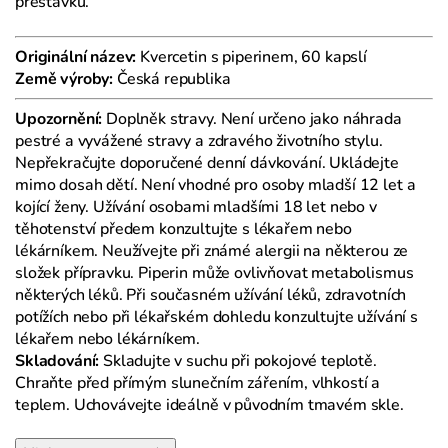
přestávku.
Originální název:
Kvercetin s piperinem, 60 kapslí
Země výroby:
Česká republika
Upozornění:
Doplněk stravy. Není určeno jako náhrada
pestré a vyvážené stravy a zdravého životního stylu.
Nepřekračujte doporučené denní dávkování. Ukládejte
mimo dosah dětí. Není vhodné pro osoby mladší 12 let a
kojící ženy. Užívání osobami mladšími 18 let nebo v
těhotenství předem konzultujte s lékařem nebo
lékárníkem. Neužívejte při známé alergii na některou ze
složek přípravku. Piperin může ovlivňovat metabolismus
některých léků. Při současném užívání léků, zdravotních
potížích nebo při lékařském dohledu konzultujte užívání s
lékařem nebo lékárníkem.
Skladování:
Skladujte v suchu při pokojové teplotě.
Chraňte před přímým slunečním zářením, vlhkostí a
teplem. Uchovávejte ideálně v původním tmavém skle.