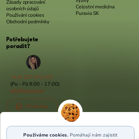
výživy
Zásady zpracování
Celostní medicína
osobních údajů
Puravia SK
Používání cookies
Obchodní podmínky
Potřebujete
poradit?
+420 227 072 207
(Po - Pá 9:00 - 17:00)
info@puravia.cz
WhatsApp
Sledujte nás
Používáme cookies.
Pomáhají nám zajistit