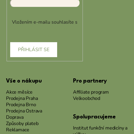
Vložením e-mailu souhlasíte s
podmínkami ochrany osobních
údajů
PŘIHLÁSIT SE
Vše o nákupu
Pro partnery
Akce měsíce
Affiliate program
Prodejna Praha
Velkoobchod
Prodejna Brno
Prodejna Ostrava
Doprava
Spolupracujeme
Způsoby plateb
Institut funkční medicíny a
Reklamace