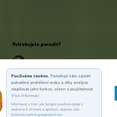
Potřebujete poradit?
+420 227 072 207
(Po - Pá 9:00 - 17:00)
info@puravia.cz
Používáme cookies.
Pomáhají nám zajistit
WhatsApp
pohodlné prohlížení webu a díky analýze
zlepšovat jeho funkce, výkon a použitelnost.
Více informací
Sledujte nás
Informace o tom, jak Google používá údaje z
webových stránek a aplikací, najdete zde:
business.safety.google/privacy