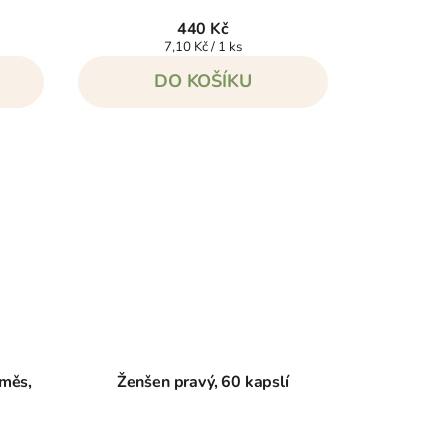
440 Kč
Měrná
7,10 Kč / 1 ks
cena:
DO KOŠÍKU
směs,
Ženšen pravý, 60 kapslí