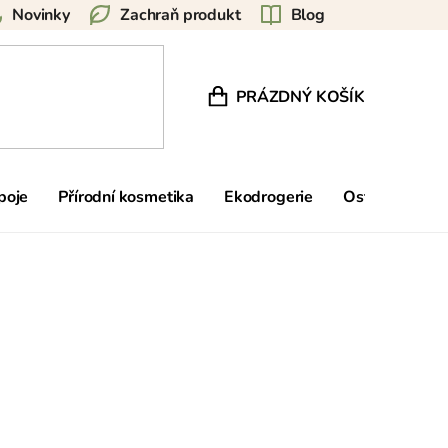
Novinky
Zachraň produkt
Blog
PRÁZDNÝ KOŠÍK
NÁKUPNÍ KOŠÍK
poje
Přírodní kosmetika
Ekodrogerie
Ostatní
Zn