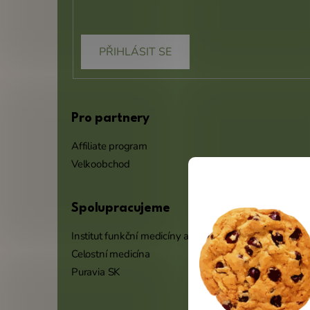
PŘIHLÁSIT SE
Pro partnery
Affiliate program
Velkoobchod
Spolupracujeme
Institut funkční medicíny a výživy
Celostní medicína
Puravia SK