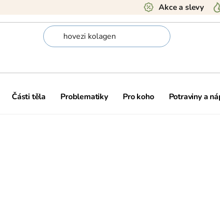
Akce a slevy
Části těla
Problematiky
Pro koho
Potraviny a ná