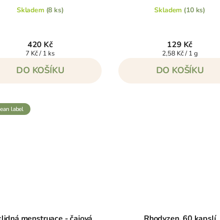
Skladem
(8 ks)
Skladem
(10 ks)
420 Kč
129 Kč
Měrná
Měrná
7 Kč / 1 ks
2,58 Kč / 1 g
cena:
cena:
DO KOŠÍKU
DO KOŠÍKU
clean label
lidná menstruace - čajová
Rhodyzen, 60 kapslí