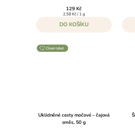
129 Kč
Měrná
2,58 Kč / 1 g
cena:
DO KOŠÍKU
clean label
Uklidněné cesty močové – čajová
Š
směs, 50 g