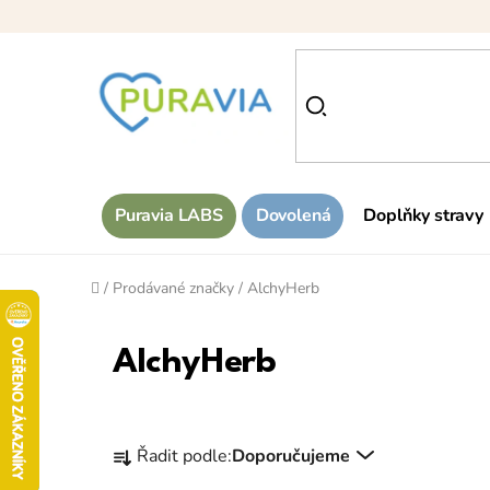
Přejít
na
obsah
Puravia LABS
Dovolená
Doplňky stravy
Domů
/
Prodávané značky
/
AlchyHerb
AlchyHerb
Ř
Řadit podle:
Doporučujeme
a