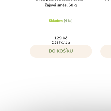
čajová směs, 50 g
Skladem
(4 ks)
129 Kč
Měrná
2,58 Kč / 1 g
cena:
DO KOŠÍKU