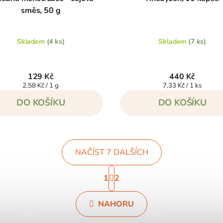
směs, 50 g
Skladem
(4 ks)
Skladem
(7 ks)
129 Kč
440 Kč
Měrná
Měrná
2,58 Kč / 1 g
7,33 Kč / 1 ks
cena:
cena:
DO KOŠÍKU
DO KOŠÍKU
NAČÍST 7 DALŠÍCH
S
1
2
t
O
r
v
NAHORU
á
l
n
á