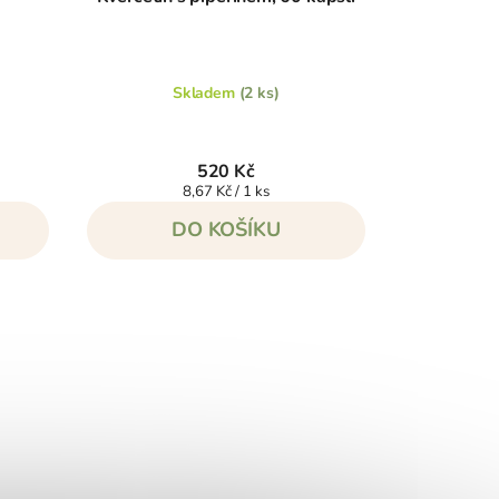
Skladem
(2 ks)
520 Kč
Měrná
8,67 Kč / 1 ks
cena:
DO KOŠÍKU