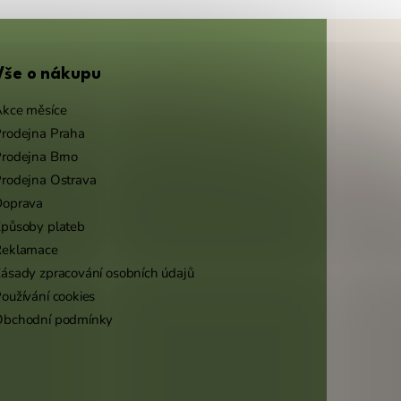
Vše o nákupu
kce měsíce
rodejna Praha
rodejna Brno
rodejna Ostrava
Doprava
působy plateb
Reklamace
ásady zpracování osobních údajů
oužívání cookies
Obchodní podmínky