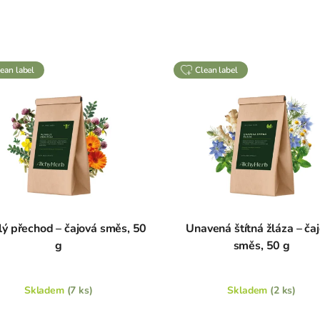
clean label
clean label
lý přechod – čajová směs, 50
Unavená štítná žláza – ča
g
směs, 50 g
Skladem
(7 ks)
Skladem
(2 ks)