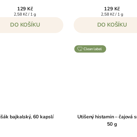
129 Kč
129 Kč
Měrná
Měrná
2,58 Kč / 1 g
2,58 Kč / 1 g
cena:
cena:
DO KOŠÍKU
DO KOŠÍKU
clean label
išák bajkalský, 60 kapslí
Utišený histamin – čajová 
50 g