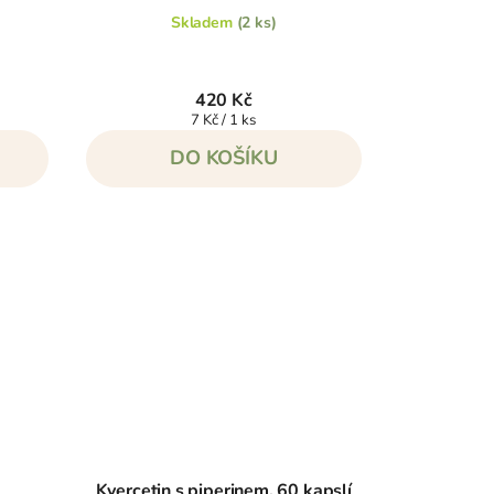
Skladem
(2 ks)
420 Kč
Měrná
7 Kč / 1 ks
cena:
DO KOŠÍKU
Kvercetin s piperinem, 60 kapslí