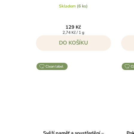
Skladem
(6 ks)
129 Kč
Měrná
2,74 Kč / 1 g
cena:
DO KOŠÍKU
clean label
Svěží paměť a soustředění –
Pok