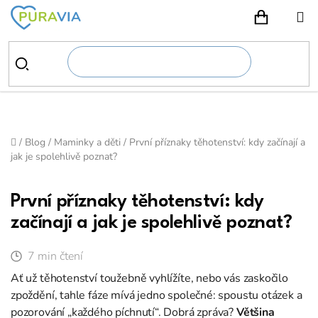
Přejít
na
NÁKUPN
obsah
Domů
/
Blog
/
Maminky a děti
/
První příznaky těhotenství: kdy začínají a
jak je spolehlivě poznat?
První příznaky těhotenství: kdy
začínají a jak je spolehlivě poznat?
7 min čtení
Ať už těhotenství toužebně vyhlížíte, nebo vás zaskočilo
zpoždění, tahle fáze mívá jedno společné: spoustu otázek a
pozorování „každého píchnutí“. Dobrá zpráva?
Většina