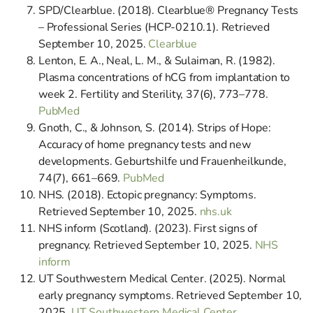
SPD/Clearblue. (2018). Clearblue® Pregnancy Tests
– Professional Series (HCP-0210.1). Retrieved
September 10, 2025.
Clearblue
Lenton, E. A., Neal, L. M., & Sulaiman, R. (1982).
Plasma concentrations of hCG from implantation to
week 2. Fertility and Sterility, 37(6), 773–778.
PubMed
Gnoth, C., & Johnson, S. (2014). Strips of Hope:
Accuracy of home pregnancy tests and new
developments. Geburtshilfe und Frauenheilkunde,
74(7), 661–669.
PubMed
NHS. (2018). Ectopic pregnancy: Symptoms.
Retrieved September 10, 2025.
nhs.uk
NHS inform (Scotland). (2023). First signs of
pregnancy. Retrieved September 10, 2025.
NHS
inform
UT Southwestern Medical Center. (2025). Normal
early pregnancy symptoms. Retrieved September 10,
2025.
UT Southwestern Medical Center