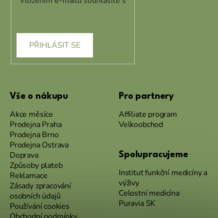
Vložením e-mailu souhlasíte s
podmínkami ochrany osobních
údajů
PŘIHLÁSIT SE
Vše o nákupu
Pro partnery
Akce měsíce
Affiliate program
Prodejna Praha
Velkoobchod
Prodejna Brno
Prodejna Ostrava
Doprava
Spolupracujeme
Způsoby plateb
Institut funkční medicíny a
Reklamace
výživy
Zásady zpracování
Celostní medicína
osobních údajů
Puravia SK
Používání cookies
Obchodní podmínky