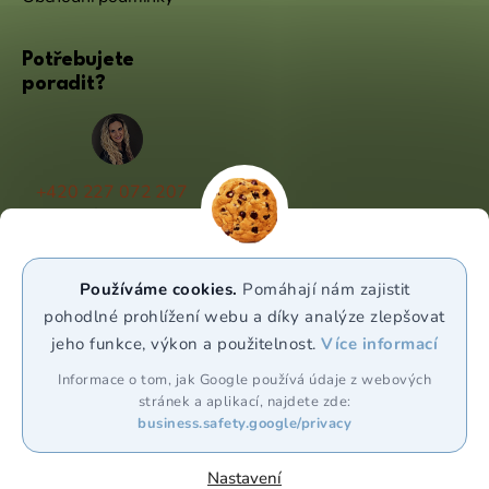
Potřebujete
poradit?
+420 227 072 207
(Po - Pá 9:00 - 17:00)
info@puravia.cz
Používáme cookies.
Pomáhají nám zajistit
WhatsApp
pohodlné prohlížení webu a díky analýze zlepšovat
jeho funkce, výkon a použitelnost.
Více informací
Sledujte nás
Informace o tom, jak Google používá údaje z webových
stránek a aplikací, najdete zde:
business.safety.google/privacy
Nastavení