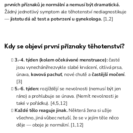
prvních příznaků je normální a nemusí být dramatická.
Žádný jednotlivý symptom ale těhotenství nediagnostikuje
—
jistotu dá až test a potvrzení u gynekologa.
[1,2]
Kdy se objeví první příznaky těhotenství?
3.–4. týden (kolem očekávané menstruace):
časté
jsou vynechání/nezvykle slabé krvácení, citlivá prsa,
únava,
kovová pachuť
, nové chutě a
častější močení
.
[3]
5.–6. týden:
rozjíždějí se nevolnosti (nemusí být jen
ráno) a prohlubuje se únava. (Nemít nevolnosti je
také v pořádku). [4,5,12]
Každé tělo reaguje jinak.
Některá žena si užije
všechno, jiná vůbec netuší, že se v jejím těle něco
děje — oboje je normální. [1,12]