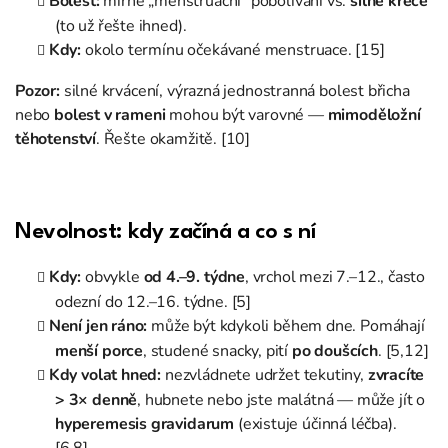
Bolest:
mírné „menstruační“ pobolívání vs.
silné křeče
(to už řešte ihned).
Kdy:
okolo termínu očekávané menstruace. [15]
Pozor:
silné krvácení, výrazná jednostranná bolest břicha
nebo
bolest v rameni
mohou být varovné —
mimoděložní
těhotenství
. Řešte okamžitě. [10]
Nevolnost: kdy začíná a co s ní
Kdy:
obvykle
od 4.–9. týdne
, vrchol mezi 7.–12., často
odezní do 12.–16. týdne. [5]
Není jen ráno:
může být kdykoli během dne. Pomáhají
menší porce
, studené snacky, pití
po doušcích
. [5,12]
Kdy volat hned:
nezvládnete udržet tekutiny,
zvracíte
> 3× denně
, hubnete nebo jste malátná — může jít o
hyperemesis gravidarum
(existuje účinná léčba).