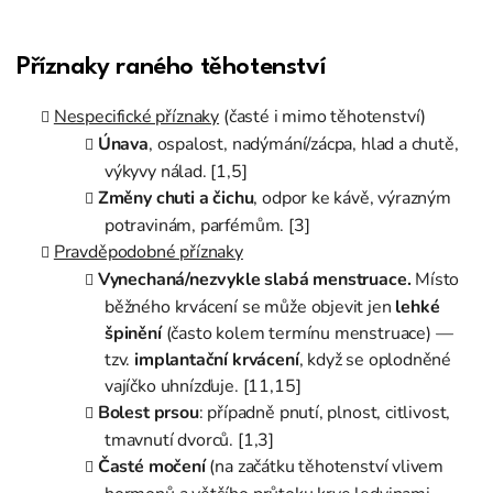
Příznaky raného těhotenství
Nespecifické příznaky
(časté i mimo těhotenství)
Únava
, ospalost, nadýmání/zácpa, hlad a chutě,
výkyvy nálad. [1,5]
Změny chuti a čichu
, odpor ke kávě, výrazným
potravinám, parfémům. [3]
Pravděpodobné příznaky
Vynechaná/nezvykle slabá menstruace.
Místo
běžného krvácení se může objevit jen
lehké
špinění
(často kolem termínu menstruace) —
tzv.
implantační krvácení
, když se oplodněné
vajíčko uhnízďuje. [11,15]
Bolest prsou
: případně pnutí, plnost, citlivost,
tmavnutí dvorců. [1,3]
Časté močení
(na začátku těhotenství vlivem