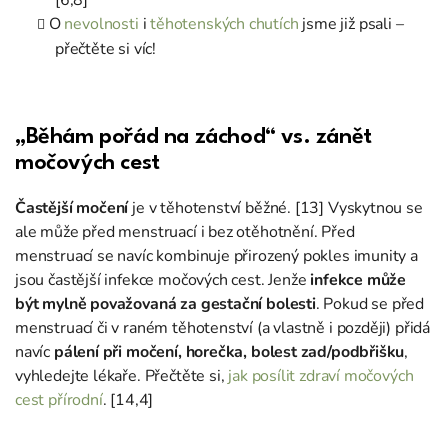
[6,8]
O
nevolnosti
i
těhotenských chutích
jsme již psali –
přečtěte si víc!
„Běhám pořád na záchod“ vs. zánět
močových cest
Častější močení
je v těhotenství běžné. [13] Vyskytnou se
ale může před menstruací i bez otěhotnění. Před
menstruací se navíc kombinuje přirozený pokles imunity a
jsou častější infekce močových cest. Jenže
infekce může
být mylně považovaná za gestační bolesti
. Pokud se před
menstruací či v raném těhotenství (a vlastně i později) přidá
navíc
pálení při močení, horečka, bolest zad/podbřišku
,
vyhledejte lékaře. Přečtěte si,
jak posílit zdraví močových
cest přírodní
. [14,4]