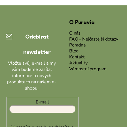
Z
á
O Puravia
p
a
O nás
Odebírat
t
FAQ - Nejčastější dotazy
Poradna
í
Blog
newsletter
Kontakt
Aktuality
Vložte svůj e-mail a my
Věrnostní program
vám budeme zasílat
informace o nových
produktech na našem e-
shopu.
E-mail