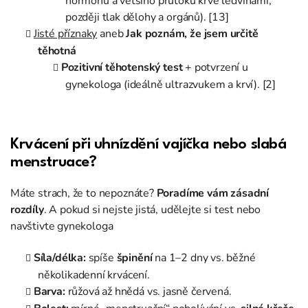
hormonů a většího průtoku krve ledvinami,
později tlak dělohy a orgánů). [13]
Jisté příznaky
aneb
Jak poznám, že jsem určitě
těhotná
Pozitivní těhotenský test
+ potvrzení u
gynekologa (ideálně ultrazvukem a krví). [2]
Krvácení při uhnízdění vajíčka nebo slabá
menstruace?
Máte strach, že to nepoznáte?
Poradíme vám zásadní
rozdíly
. A pokud si nejste jistá, udělejte si test nebo
navštivte gynekologa
Síla/délka:
spíše
špinění
na 1–2 dny vs. běžné
několikadenní krvácení.
Barva:
růžová až hnědá vs. jasně červená.