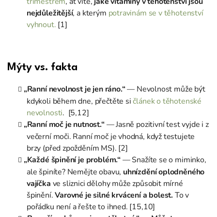
trimestrem
, ať víte,
jaké vitamíny v těhotenství jsou
nejdůležitější
, a kterým
potravinám se v těhotenství
vyhnout.
[1]
Mýty vs. fakta
„Ranní nevolnost je jen ráno.“
— Nevolnost může být
kdykoli během dne, přečtěte si
článek o těhotenské
nevolnosti
. [5,12]
„Ranní moč je nutnost.“
— Jasně pozitivní test vyjde i z
večerní moči. Ranní moč je vhodná, když testujete
brzy (před zpožděním MS). [2]
„Každé špinění je problém.“
— Snažíte se o miminko,
ale špiníte? Nemějte obavu,
uhnízdění oplodněného
vajíčka
ve sliznici dělohy může způsobit mírné
špinění.
Varovné je silné krvácení a bolest.
To v
pořádku není a
řešte to ihned. [15,10]