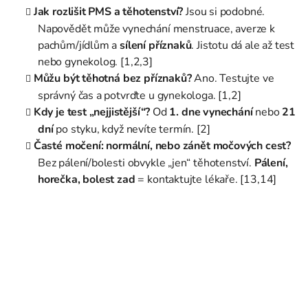
Jak rozlišit PMS a těhotenství?
Jsou si podobné.
Napovědět může vynechání menstruace, averze k
pachům/jídlům a
sílení příznaků
. Jistotu dá ale až test
nebo gynekolog. [1,2,3]
Můžu být těhotná bez příznaků?
Ano. Testujte ve
správný čas a potvrďte u gynekologa. [1,2]
Kdy je test „nejjistější“?
Od
1. dne vynechání
nebo
21
dní
po styku, když nevíte termín. [2]
Časté močení: normální, nebo zánět močových cest?
Bez pálení/bolesti obvykle „jen“ těhotenství.
Pálení,
horečka, bolest zad
= kontaktujte lékaře. [13,14]