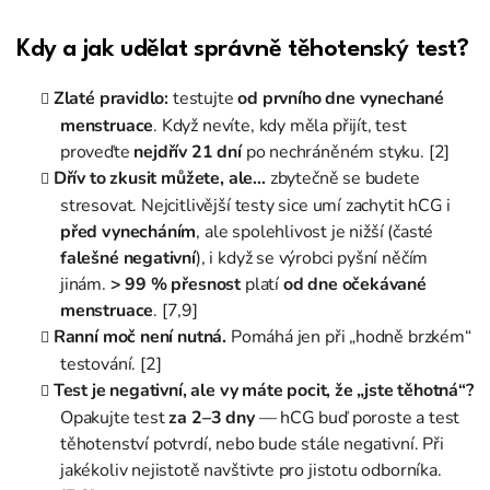
Kdy a jak udělat správně těhotenský test?
Zlaté pravidlo:
testujte
od prvního dne vynechané
menstruace
. Když nevíte, kdy měla přijít, test
proveďte
nejdřív 21 dní
po nechráněném styku. [2]
Dřív to zkusit můžete, ale…
zbytečně se budete
stresovat. Nejcitlivější testy sice umí zachytit hCG i
před vynecháním
, ale spolehlivost je nižší (časté
falešné negativní
), i když se výrobci pyšní něčím
jinám.
> 99 % přesnost
platí
od dne očekávané
menstruace
. [7,9]
Ranní moč není nutná.
Pomáhá jen při „hodně brzkém“
testování. [2]
Test je negativní, ale vy máte pocit, že „jste těhotná“?
Opakujte test
za 2–3 dny
— hCG buď poroste a test
těhotenství potvrdí, nebo bude stále negativní. Při
jakékoliv nejistotě navštivte pro jistotu odborníka.