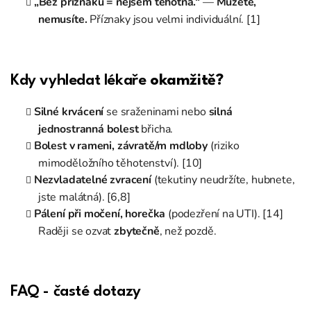
„Bez příznaků = nejsem těhotná.“
—
Můžete,
nemusíte.
Příznaky jsou velmi individuální. [1]
Kdy vyhledat lékaře
okamžitě?
Silné krvácení
se sraženinami nebo
silná
jednostranná bolest
břicha.
Bolest v rameni, závratě/m mdloby
(riziko
mimoděložního těhotenství). [10]
Nezvladatelné zvracení
(tekutiny neudržíte, hubnete,
jste malátná). [6,8]
Pálení při močení, horečka
(podezření na UTI). [14]
Raději se ozvat
zbytečně
, než pozdě.
FAQ - časté dotazy