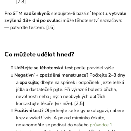
[7,8]
Pro STM nadšenkyně:
sledujete-li bazální teplotu,
vytrvale
zvýšená 18+ dní po ovulaci
může těhotenství naznačovat
— potvrďte testem. [16]
Co můžete udělat hned?
Udělejte se těhotenská test
podle pravidel výše.
Negativní + zpožděná menstruace?
Počkejte
2–3 dny
a
opakujte
; dbejte na spánek i odpočinek, jezte lehká
jídla a dostatečně pijte. Při výrazné bolesti břicha,
nevolnosti nebo jiných neobvyklých obtížích
kontaktujte lékaře (viz níže). [2,5]
Pozitivní test?
Objednejte se ke gynekologovi, nabere
krev a vyšetří vás. A pokud miminko čekáte,
nezapomeňte se podívat do našeho
průvodce 1.