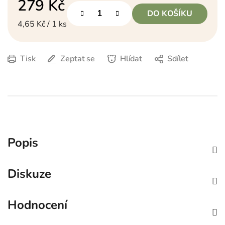
279 Kč
DO KOŠÍKU
Měrná cena:
4,65 Kč / 1 ks
Tisk
Zeptat se
Hlídat
Sdílet
Popis
Diskuze
Hodnocení