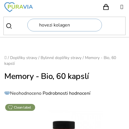
Přejít
na
NÁKUPN
obsah
Domů
/
Doplňky stravy
/
Bylinné doplňky stravy
/
Memory - Bio, 60
kapslí
Memory - Bio, 60 kapslí
Průměrné
Neohodnoceno
Podrobnosti hodnocení
hodnocení
produktu
je
0,0
z
clean label
5
hvězdiček.