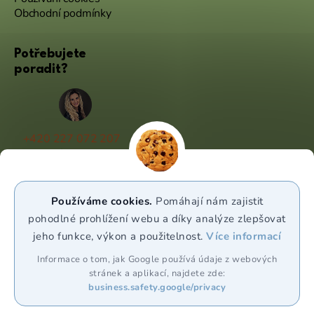
Obchodní podmínky
Potřebujete
poradit?
+420 227 072 207
(Po - Pá 9:00 - 17:00)
info@puravia.cz
Používáme cookies.
Pomáhají nám zajistit
WhatsApp
pohodlné prohlížení webu a díky analýze zlepšovat
jeho funkce, výkon a použitelnost.
Více informací
Sledujte nás
Informace o tom, jak Google používá údaje z webových
stránek a aplikací, najdete zde:
business.safety.google/privacy