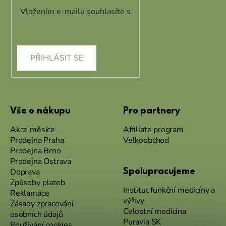
Vložením e-mailu souhlasíte s
podmínkami ochrany osobních
údajů
PŘIHLÁSIT SE
Vše o nákupu
Pro partnery
Akce měsíce
Affiliate program
Prodejna Praha
Velkoobchod
Prodejna Brno
Prodejna Ostrava
Doprava
Spolupracujeme
Způsoby plateb
Institut funkční medicíny a
Reklamace
výživy
Zásady zpracování
Celostní medicína
osobních údajů
Puravia SK
Používání cookies