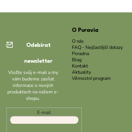
Z
á
O Puravia
p
a
O nás
Odebírat
t
FAQ - Nejčastější dotazy
Poradna
í
Blog
newsletter
Kontakt
Aktuality
Vložte svůj e-mail a my
Věrnostní program
vám budeme zasílat
informace o nových
produktech na našem e-
shopu.
E-mail