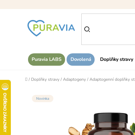
Přejít
na
obsah
Puravia LABS
Dovolená
Doplňky stravy
Domů
/
Doplňky stravy
/
Adaptogeny
/
Adaptogenní doplňky st
Novinka