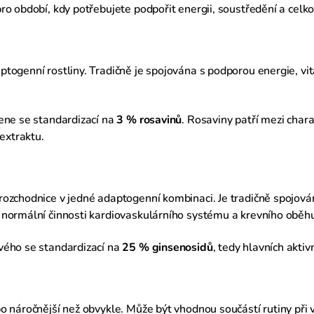
o období, kdy potřebujete podpořit energii, soustředění a celkov
ptogenní rostliny. Tradičně je spojována s podporou energie, vi
ene se standardizací na
3 % rosavinů
. Rosaviny patří mezi chara
extraktu.
ozchodnice v jedné adaptogenní kombinaci. Je tradičně spojován 
 normální činnosti kardiovaskulárního systému a krevního oběh
vého se standardizací na
25 % ginsenosidů
, tedy hlavních aktiv
o náročnější než obvykle. Může být vhodnou součástí rutiny při 