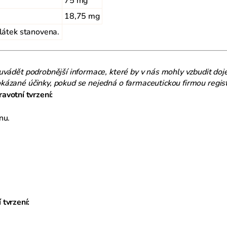
75 mg
18,75 mg
 látek stanovena.
uvádět podrobnější informace, které by v nás mohly vzbudit doj
ázané účinky, pokud se nejedná o farmaceutickou firmou regist
avotní tvrzení:
nu.
 tvrzení: