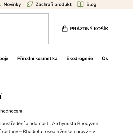
Novinky
Zachraň produkt
Blog
PRÁZDNÝ KOŠÍK
NÁKUPNÍ KOŠÍK
poje
Přírodní kosmetika
Ekodrogerie
Ostatní
Zn
Í
 hodnocení
 soustředění a odolnosti. Alchymista Rhodyzen
rostliny – Rhodiolu rosea a ženšen pravý – v