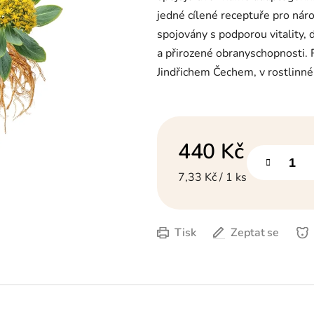
hvězdiček.
jedné cílené receptuře pro náro
spojovány s podporou vitality, 
a přirozené obranyschopnosti.
Jindřichem Čechem, v rostlinné
440 Kč
Měrná cena:
7,33 Kč / 1 ks
Tisk
Zeptat se