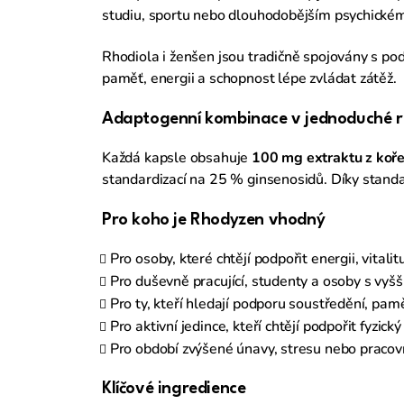
studiu, sportu nebo dlouhodobějším psychickém
Rhodiola i ženšen jsou tradičně spojovány s p
paměť, energii a schopnost lépe zvládat zátěž.
Adaptogenní kombinace v jednoduché r
Každá kapsle obsahuje
100 mg extraktu z koř
standardizací na 25 % ginsenosidů. Díky standard
Pro koho je Rhodyzen vhodný
Pro osoby, které chtějí podpořit energii, vital
Pro duševně pracující, studenty a osoby s vyšš
Pro ty, kteří hledají podporu soustředění, pamět
Pro aktivní jedince, kteří chtějí podpořit fyzick
Pro období zvýšené únavy, stresu nebo pracovn
Klíčové ingredience