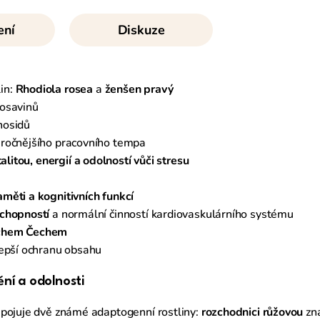
ení
Diskuze
in:
Rhodiola rosea
a
ženšen pravý
rosavinů
nosidů
áročnějšího pracovního tempa
talitou, energií a odolností vůči stresu
měti a kognitivních funkcí
chopností
a normální činností kardiovaskulárního systému
ichem Čechem
lepší ochranu obsahu
ění a odolnosti
 spojuje dvě známé adaptogenní rostliny:
rozchodnici růžovou
zn