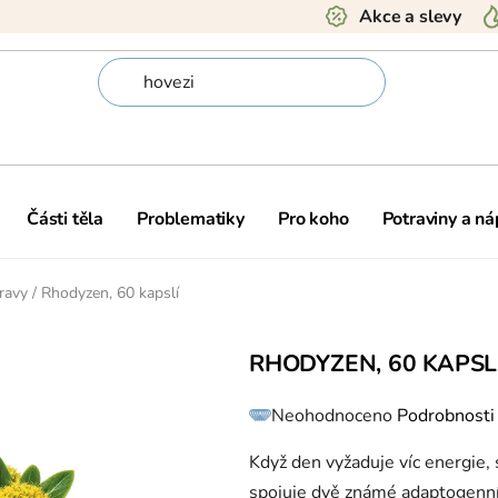
Akce a slevy
Části těla
Problematiky
Pro koho
Potraviny a ná
ravy
/
Rhodyzen, 60 kapslí
RHODYZEN, 60 KAPSL
Průměrné
Neohodnoceno
Podrobnosti
hodnocení
produktu
je
0,0
Když den vyžaduje víc energie,
z
5
spojuje dvě známé adaptogenní 