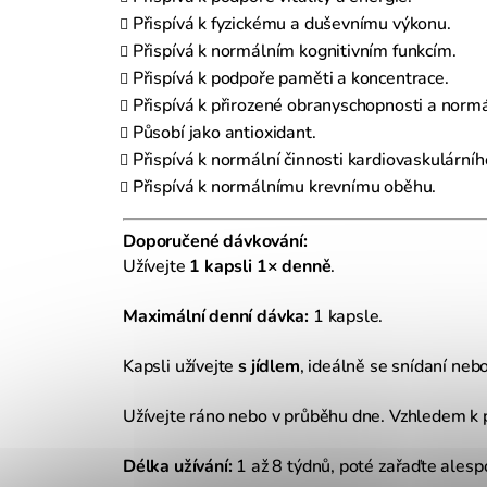
Přispívá k fyzickému a duševnímu výkonu.
Přispívá k normálním kognitivním funkcím.
Přispívá k podpoře paměti a koncentrace.
Přispívá k přirozené obranyschopnosti a normá
Působí jako antioxidant.
Přispívá k normální činnosti kardiovaskulární
Přispívá k normálnímu krevnímu oběhu.
Doporučené dávkování:
Užívejte
1 kapsli 1× denně
.
Maximální denní dávka:
1 kapsle.
Kapsli užívejte
s jídlem
, ideálně se snídaní ne
Užívejte ráno nebo v průběhu dne. Vzhledem k p
Délka užívání:
1 až 8 týdnů, poté zařaďte alesp