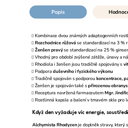
Popis
Hodnoc
Kombinace dvou známých adaptogenních rostl
Rozchodnice růžová
se standardizací na 3 % 
Ženšen pravý
se standardizací na 25 % ginse
Vhodný pro období zvýšené zátěže, únavy a n
Rhodiola i ženšen jsou tradičně spojovány s
vi
Podpora
duševního i fyzického výkonu
Tradičně spojován s podporou
koncentrace, pa
Ženšen je spojován také s
přirozenou obranys
Receptura navržená farmaceutem
Mgr. Jindř
Rostlinná kapsle a balení v tmavém skle pro 
Když den vyžaduje víc energie, soustřed
Alchymista Rhodyzen
je doplněk stravy, který