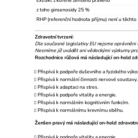
Extrakt z kořene ženšenu pravého
z toho ginsenosidy 25 %
RHP (referenční hodnota příjmu) není u těchto
Zdravotní tvrzení:
Dle současné legislativy EU nejsme oprávněni 
Nesmíme již uvádět ani vědeckými výzkumy prok
Rozchodnice růžová má následující on-hold zdr
Přispívá k podpoře duševního a fyzického výko
Přispívá k normální činnosti nervové soustavy.
Přispívá k adaptaci na stres.
Přispívá k podpoře vitality a energie.
Přispívá k normálním kognitivním funkcím.
Přispívá k normálnímu krevnímu oběhu.
Ženšen pravý má následující on-hold zdravotní
Přispívá k podpoře vitality a energie.