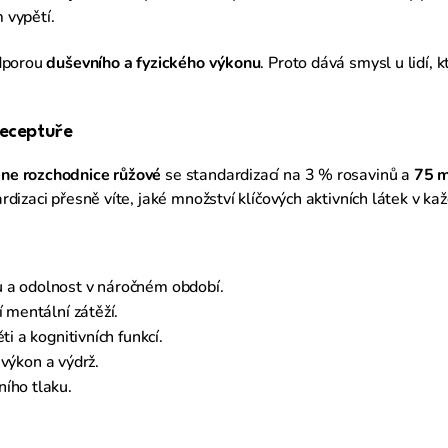
 vypětí.
odporou
duševního a fyzického výkonu
. Proto dává smysl u lidí, k
eceptuře
ene rozchodnice růžové
se standardizací na 3 % rosavinů a
75 m
izaci přesně víte, jaké množství klíčových aktivních látek v kaž
itu a odolnost v náročném období.
í mentální zátěží.
i a kognitivních funkcí.
ý výkon a výdrž.
ího tlaku.