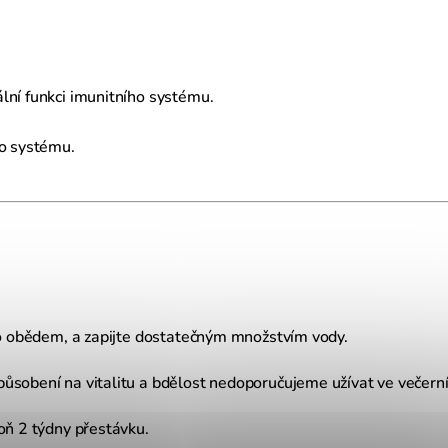
lní funkci imunitního systému.
ho systému.
bo obědem, a zapijte dostatečným množstvím vody.
ůsobení na vitalitu a bdělost nedoporučujeme užívat ve večern
oň 2 týdny přestávku.