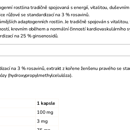
genní rostlina tradičně spojovaná s energií, vitalitou, duševn
ce růžové se standardizací na 3 % rosavinů.
mějších adaptogenních rostlin. Je tradičně spojován s vitalito
pností, krevním oběhem a normální činností kardiovaskulárního
rdizací na 25 % ginsenosidů.
dizací na 3 % rosavinů, extrakt z kořene ženšenu pravého se sta
lózy (hydroxypropylmethylcelulóza).
1 kapsle
100 mg
3 mg