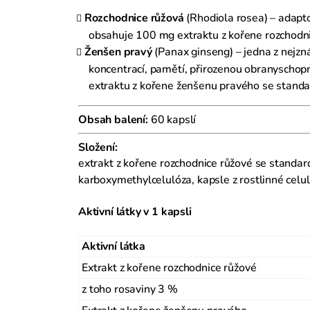
Rozchodnice růžová
(Rhodiola rosea) – adapto
obsahuje 100 mg extraktu z kořene rozchodni
Ženšen pravý
(Panax ginseng) – jedna z nejzná
koncentrací, pamětí, přirozenou obranyscho
extraktu z kořene ženšenu pravého se standa
Obsah balení:
60 kapslí
Složení:
extrakt z kořene rozchodnice růžové se standar
karboxymethylcelulóza, kapsle z rostlinné celu
Aktivní látky v 1 kapsli
Aktivní látka
Extrakt z kořene rozchodnice růžové
z toho rosaviny 3 %