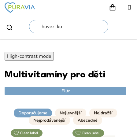
Přejít
na
NÁKUPN
obsah
High-contrast mode
Multivitamíny pro děti
Filtr
Doporučujeme
Nejlevnější
Nejdražší
Nejprodávanější
Abecedně
clean label
clean label