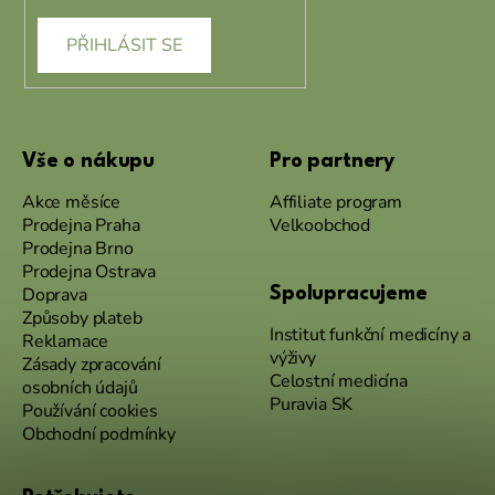
PŘIHLÁSIT SE
Vše o nákupu
Pro partnery
Akce měsíce
Affiliate program
Prodejna Praha
Velkoobchod
Prodejna Brno
Prodejna Ostrava
Doprava
Spolupracujeme
Způsoby plateb
Institut funkční medicíny a
Reklamace
výživy
Zásady zpracování
Celostní medicína
osobních údajů
Puravia SK
Používání cookies
Obchodní podmínky