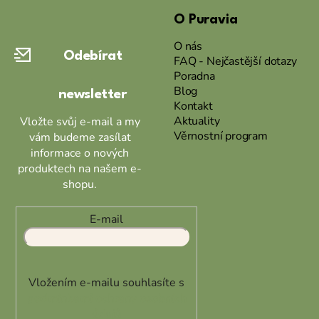
á
O Puravia
p
a
O nás
Odebírat
t
FAQ - Nejčastější dotazy
Poradna
í
Blog
newsletter
Kontakt
Aktuality
Vložte svůj e-mail a my
Věrnostní program
vám budeme zasílat
informace o nových
produktech na našem e-
shopu.
E-mail
Vložením e-mailu souhlasíte s
podmínkami ochrany osobních
údajů