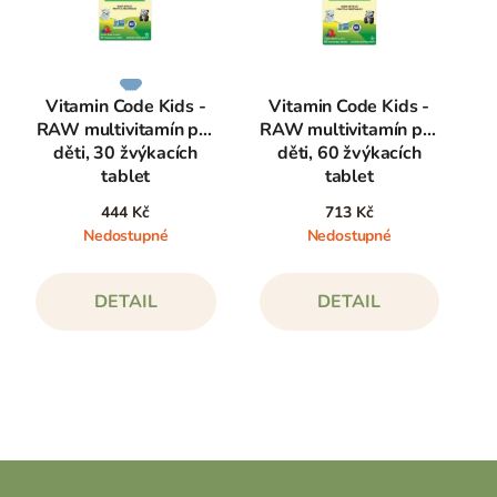
Vitamin Code Kids -
Vitamin Code Kids -
RAW multivitamín pro
RAW multivitamín pro
děti, 30 žvýkacích
děti, 60 žvýkacích
tablet
tablet
444 Kč
713 Kč
Nedostupné
Nedostupné
DETAIL
DETAIL
Z