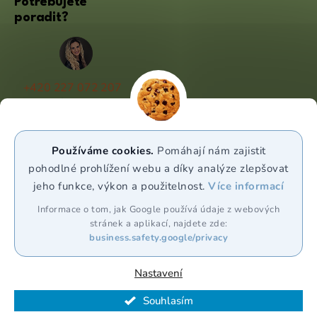
Potřebujete
poradit?
+420 227 072 207
(Po - Pá 9:00 - 17:00)
info@puravia.cz
Používáme cookies.
Pomáhají nám zajistit
WhatsApp
pohodlné prohlížení webu a díky analýze zlepšovat
jeho funkce, výkon a použitelnost.
Více informací
Sledujte nás
Informace o tom, jak Google používá údaje z webových
stránek a aplikací, najdete zde:
business.safety.google/privacy
Nastavení
Souhlasím
Vytvořil Shoptet Premium