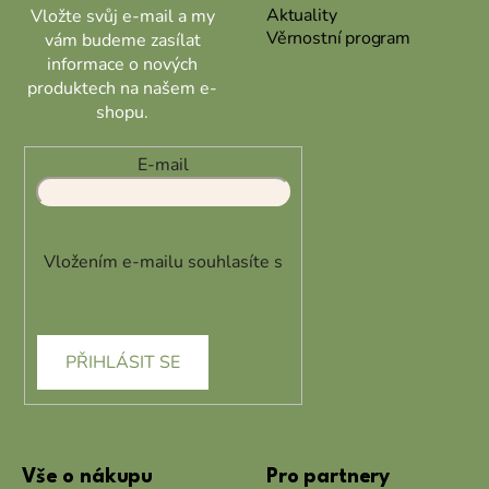
Aktuality
Vložte svůj e-mail a my
Věrnostní program
vám budeme zasílat
informace o nových
produktech na našem e-
shopu.
E-mail
Vložením e-mailu souhlasíte s
podmínkami ochrany osobních
údajů
PŘIHLÁSIT SE
Vše o nákupu
Pro partnery