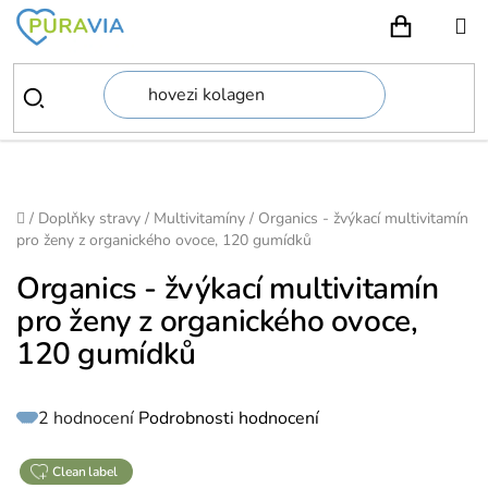
Přejít
na
NÁKUPN
obsah
Domů
/
Doplňky stravy
/
Multivitamíny
/
Organics - žvýkací multivitamín
pro ženy z organického ovoce, 120 gumídků
Organics - žvýkací multivitamín
pro ženy z organického ovoce,
120 gumídků
Průměrné
2 hodnocení
Podrobnosti hodnocení
hodnocení
produktu
je
5,0
z
clean label