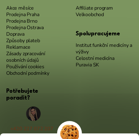
Akce měsíce
Affiliate program
Prodejna Praha
Velkoobchod
Prodejna Brno
Prodejna Ostrava
Doprava
Spolupracujeme
Způsoby plateb
Institut funkční medicíny a
Reklamace
výživy
Zásady zpracování
Celostní medicína
osobních údajů
Puravia SK
Používání cookies
Obchodní podmínky
Potřebujete
poradit?
+420 227 072 207
(Po - Pá 9:00 - 17:00)