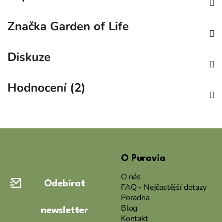
Značka
Garden of Life
Diskuze
Hodnocení (2)
Z
á
O Puravia
p
a
O nás
Odebírat
t
FAQ - Nejčastější dotazy
Poradna
í
Blog
newsletter
Kontakt