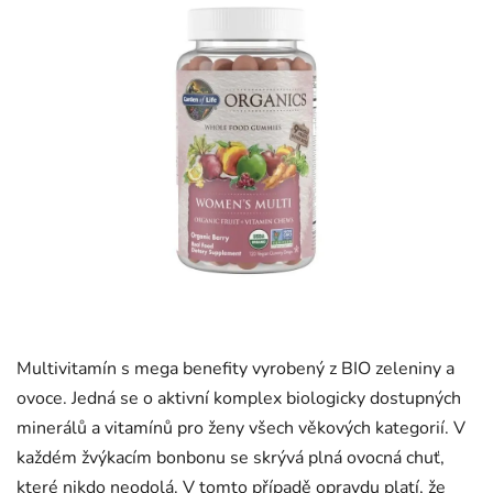
5
hvězdiček.
Multivitamín s mega benefity vyrobený z BIO zeleniny a
ovoce. Jedná se o aktivní komplex biologicky dostupných
minerálů a vitamínů pro ženy všech věkových kategorií. V
každém žvýkacím bonbonu se skrývá plná ovocná chuť,
které nikdo neodolá. V tomto případě opravdu platí, že