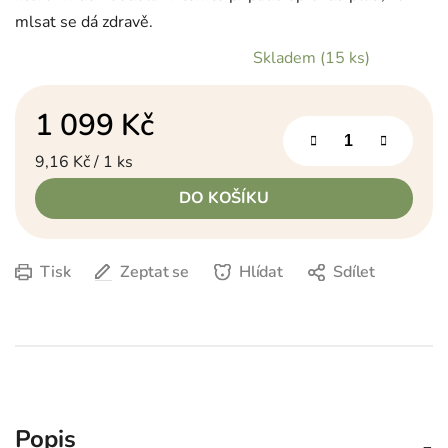
mlsat se dá zdravě.
Skladem
(15 ks)
1 099 Kč
Měrná cena:
9,16 Kč / 1 ks
DO KOŠÍKU
Tisk
Zeptat se
Hlídat
Sdílet
Popis