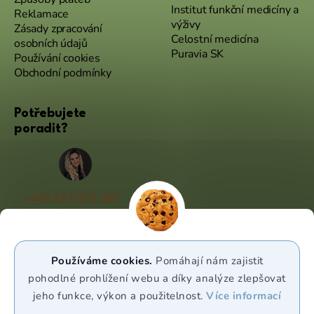
Institut funkční medicíny a
Reklamace
výživy
Zásady zpracování
Celostní medicína
osobních údajů
Puravia SK
Používání cookies
Obchodní podmínky
Potřebujete
poradit?
+420 227 072 207
(Po - Pá 9:00 - 17:00)
info@puravia.cz
Používáme cookies.
Pomáhají nám zajistit
WhatsApp
pohodlné prohlížení webu a díky analýze zlepšovat
jeho funkce, výkon a použitelnost.
Více informací
Sledujte nás