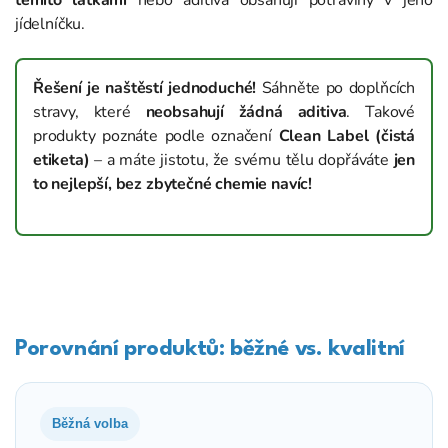
těmito látkami
nebo aditiva obsahují potraviny v jeho
jídelníčku.
Řešení je naštěstí jednoduché!
Sáhněte po doplňcích
stravy, které
neobsahují žádná aditiva
. Takové
produkty poznáte podle označení
Clean Label (čistá
etiketa)
– a máte jistotu, že svému tělu dopřáváte
jen
to nejlepší, bez zbytečné chemie navíc!
Porovnání produktů: běžné vs. kvalitní
Běžná volba