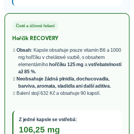
Čisté a účinné řešení
Hořčík RECOVERY
Obsah
: Kapsle obsahuje pouze vitamín B6 a 1000
mg hořčíku v chelátové vazbě, s obsahem
elementárního
hořčíku 125 mg
a
vstřebatelností
až 85 %.
Neobsahuje žádná plnidla, dochucovadla,
barviva, aromata, sladidla ani další aditiva.
Balení stojí 632 Kč a obsahuje 90 kapslí.
Z jedné kapsle se vstřebá:
106,25 mg