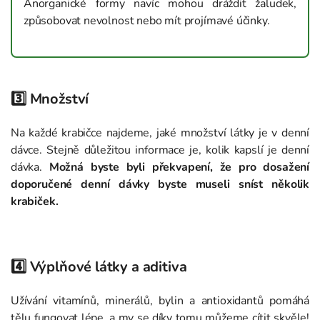
Anorganické formy navíc mohou dráždit žaludek,
způsobovat nevolnost nebo mít projímavé účinky.
3️⃣ Množství
Na každé krabičce najdeme, jaké množství látky je v denní
dávce. Stejně důležitou informace je, kolik kapslí je denní
dávka.
Možná byste byli překvapení, že pro dosažení
doporučené denní dávky byste museli sníst několik
krabiček.
4️⃣ Výplňové látky a aditiva
Užívání vitamínů, minerálů, bylin a antioxidantů pomáhá
tělu fungovat lépe, a my se díky tomu můžeme cítit skvěle!