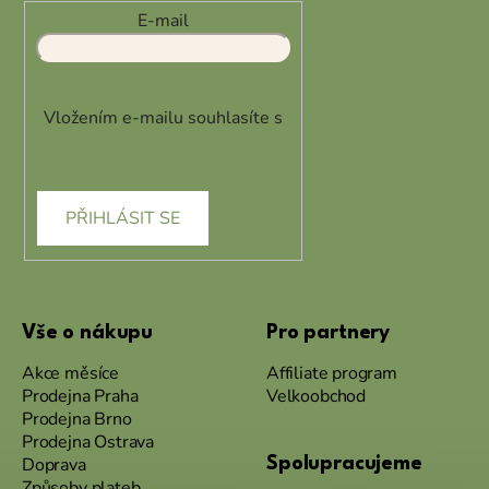
E-mail
Vložením e-mailu souhlasíte s
podmínkami ochrany osobních
údajů
PŘIHLÁSIT SE
Vše o nákupu
Pro partnery
Akce měsíce
Affiliate program
Prodejna Praha
Velkoobchod
Prodejna Brno
Prodejna Ostrava
Doprava
Spolupracujeme
Způsoby plateb