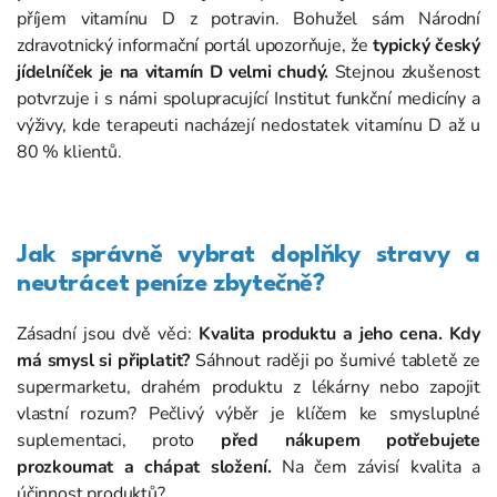
příjem vitamínu D z potravin. Bohužel sám Národní
zdravotnický informační portál upozorňuje, že
typický český
jídelníček je na vitamín D velmi chudý.
Stejnou zkušenost
potvrzuje i s námi spolupracující Institut funkční medicíny a
výživy, kde terapeuti nacházejí nedostatek vitamínu D až u
80 % klientů.
Jak správně vybrat doplňky stravy a
neutrácet peníze zbytečně?
Zásadní jsou dvě věci:
Kvalita produktu a jeho cena.
Kdy
má smysl si připlatit?
Sáhnout raději po šumivé tabletě ze
supermarketu, drahém produktu z lékárny nebo zapojit
vlastní rozum? Pečlivý výběr je klíčem ke smysluplné
suplementaci, proto
před nákupem potřebujete
prozkoumat a chápat složení.
Na čem závisí kvalita a
účinnost produktů?