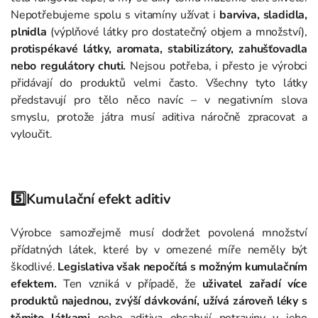
Nepotřebujeme spolu s vitamíny užívat i
barviva, sladidla,
plnidla
(výplňové látky pro dostatečný objem a množství),
protispékavé látky, aromata, stabilizátory, zahušťovadla
nebo regulátory chuti.
Nejsou potřeba, i přesto je výrobci
přidávají do produktů velmi často. Všechny tyto látky
představují pro tělo něco navíc – v negativním slova
smyslu, protože játra musí aditiva náročně zpracovat a
vyloučit.
5️⃣Kumulační efekt aditiv
Výrobce samozřejmě musí dodržet povolená množství
přídatných látek, které by v omezené míře neměly být
škodlivé.
Legislativa však nepočítá s možným kumulačním
efektem.
Ten vzniká v případě, že
uživatel zařadí více
produktů najednou, zvýší dávkování, užívá zároveň léky s