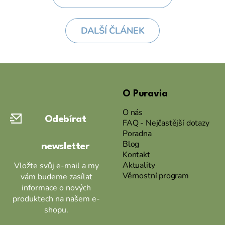
DALŠÍ ČLÁNEK
Z
á
O Puravia
p
a
O nás
Odebírat
t
FAQ - Nejčastější dotazy
Poradna
í
Blog
newsletter
Kontakt
Aktuality
Vložte svůj e-mail a my
Věrnostní program
vám budeme zasílat
informace o nových
produktech na našem e-
shopu.