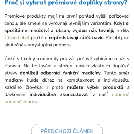
Proč si vybrat prémiové doplňky stravy?
Prémiové produkty mají na první pohled vyšší pořizovací
cenou, ale směle se vyrovnají levnějším variantám.
Když si
spočítáme množství a obsah, vyjdou nás levněji,
a díky
Clean Label
pro tělo
nepředstavují zátěž navíc.
Působí jako
skutečná a smysluplná podpora.
Čisté vitamíny a minerály pro vás pečlivě vybíráme u nás v
Puravia. Na testování a složení našich vlastních doplňků
stravy
dohlížejí odborníci funkční medicíny.
Tento směr
medicíny klade důraz na komplexnost a individualitu
každého člověka, i proto
můžete výběr produktů
a
dávkování
individuálně zkonzultovat
v naší
odborné
poradně zdarma
.
PŘEDCHOZÍ ČLÁNEK