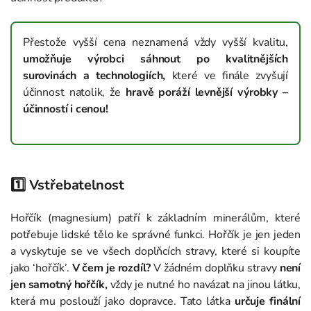
Přestože vyšší cena neznamená vždy vyšší kvalitu,
umožňuje výrobci sáhnout po kvalitnějších
surovinách a technologiích,
které ve finále zvyšují
účinnost natolik, že
hravě poráží levnější výrobky –
účinností i cenou!
1️⃣ Vstřebatelnost
Hořčík (magnesium) patří k základním minerálům, které
potřebuje lidské tělo ke správné funkci. Hořčík je jen jeden
a vyskytuje se ve všech doplňcích stravy, které si koupíte
jako ‘hořčík’.
V čem je rozdíl?
V žádném doplňku stravy
není
jen samotný hořčík,
vždy je nutné ho navázat na jinou látku,
která mu poslouží jako dopravce. Tato látka
určuje finální