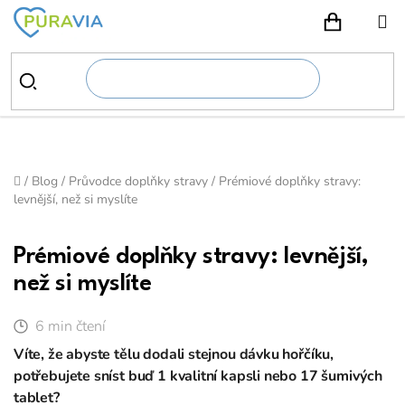
Přejít
na
NÁKUPN
obsah
Domů
/
Blog
/
Průvodce doplňky stravy
/
Prémiové doplňky stravy:
levnější, než si myslíte
Prémiové doplňky stravy: levnější,
než si myslíte
6 min čtení
Víte, že abyste tělu dodali stejnou dávku hořčíku,
potřebujete sníst buď 1 kvalitní kapsli nebo 17 šumivých
tablet?