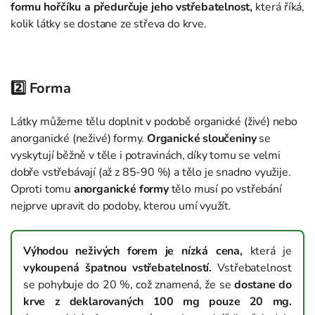
formu hořčíku a předurčuje jeho vstřebatelnost,
která říká,
kolik látky se dostane ze střeva do krve.
2️⃣ Forma
Látky můžeme tělu doplnit v podobě organické (živé) nebo
anorganické (neživé) formy.
Organické sloučeniny
se
vyskytují běžně v těle i potravinách, díky tomu se velmi
dobře vstřebávají (až z 85-90 %) a tělo je snadno využije.
Oproti tomu
anorganické formy
tělo musí po vstřebání
nejprve upravit do podoby, kterou umí využít.
Výhodou neživých forem je nízká cena,
která je
vykoupená špatnou vstřebatelností.
Vstřebatelnost
se pohybuje do 20 %, což znamená, že se
dostane do
krve z deklarovaných 100 mg pouze 20 mg.