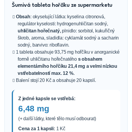
Šumivá tableta hořčíku ze supermarketu
Obsah
: okyselující látka: kyselina citronová,
regulátor kyselosti: hydrogenuhličitan sodný,
uhličitan hořečnatý,
plnidlo: sorbitol, kukuřičný
škrob, aroma, sladidla: cyklamát sodný a sacharin
sodný, barvivo: riboflavin.
1 tableta obsahuje 93,75 mg hořčíku v anorganické
formě uhličitanu hořečnatého
s obsahem
elementárního hořčíku 21,4 mg a velmi nízkou
vstřebatelností max. 12 %.
Balení stojí 20 Kč a obsahuje 20 kapslí.
Z jedné kapsle se vstřebá:
6,48 mg
(+ další látky, které tělo musí odbourat)
Cena za 1 kapsli:
1 Kč