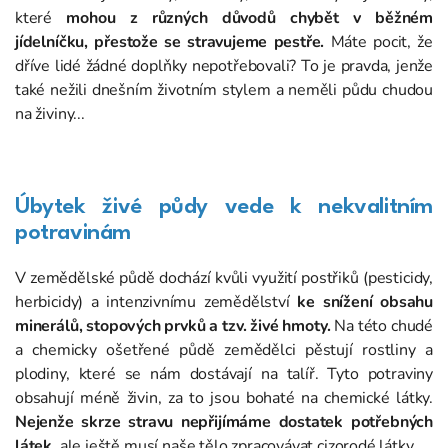
které
mohou z různých důvodů chybět v běžném
jídelníčku, přestože se stravujeme pestře.
Máte pocit, že
dříve lidé žádné doplňky nepotřebovali? To je pravda, jenže
také nežili dnešním životním stylem a neměli půdu chudou
na živiny...
Úbytek živé půdy vede k nekvalitním
potravinám
V zemědělské půdě dochází kvůli využití postřiků (pesticidy,
herbicidy) a intenzivnímu zemědělství
ke snížení obsahu
minerálů, stopových prvků a tzv. živé hmoty.
Na této chudé
a chemicky ošetřené půdě zemědělci pěstují rostliny a
plodiny, které se nám dostávají na talíř. Tyto potraviny
obsahují méně živin, za to jsou bohaté na chemické látky.
Nejenže skrze stravu nepřijímáme dostatek potřebných
látek,
ale ještě musí naše tělo zpracovávat cizorodé látky.