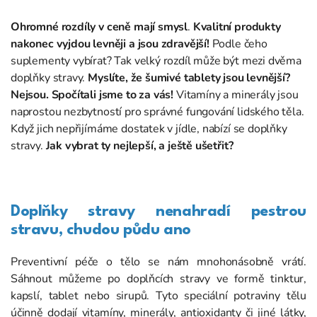
Ohromné rozdíly v ceně mají smysl
.
Kvalitní produkty
nakonec vyjdou levněji a jsou zdravější!
Podle čeho
suplementy vybírat? Tak velký rozdíl může být mezi dvěma
doplňky stravy.
Myslíte, že šumivé tablety jsou levnější?
Nejsou.
Spočítali jsme to za vás!
Vitamíny a minerály jsou
naprostou nezbytností pro správné fungování lidského těla.
Když jich nepřijímáme dostatek v jídle, nabízí se doplňky
stravy.
Jak vybrat ty nejlepší, a ještě ušetřit?
Doplňky stravy nenahradí pestrou
stravu, chudou půdu ano
Preventivní péče o tělo se nám mnohonásobně vrátí.
Sáhnout můžeme po doplňcích stravy ve formě tinktur,
kapslí, tablet nebo sirupů. Tyto speciální potraviny tělu
účinně dodají vitamíny, minerály, antioxidanty či jiné látky,