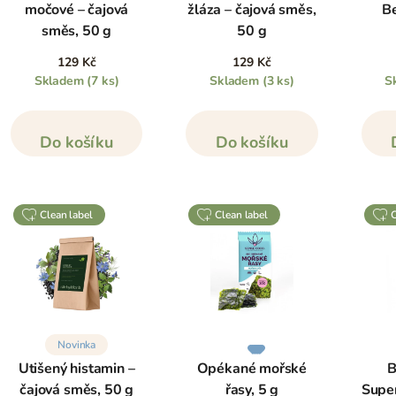
močové – čajová
žláza – čajová směs,
Be
směs, 50 g
50 g
129 Kč
129 Kč
Skladem
(7 ks)
Skladem
(3 ks)
S
Do košíku
Do košíku
clean label
clean label
Novinka
Utišený histamin –
Opékané mořské
B
čajová směs, 50 g
řasy, 5 g
Supe