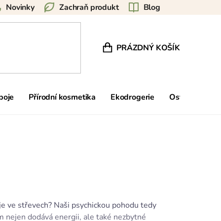
Novinky
Zachraň produkt
Blog
PRÁZDNÝ KOŠÍK
NÁKUPNÍ KOŠÍK
poje
Přírodní kosmetika
Ekodrogerie
Ostatní
Zn
uje ve střevech? Naši psychickou pohodu tedy
 nejen dodává energii, ale také nezbytné