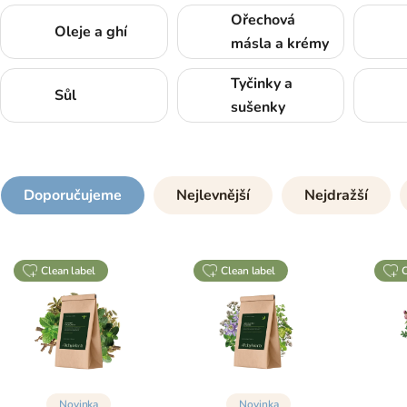
Ořechová
Oleje a ghí
másla a krémy
Tyčinky a
Sůl
sušenky
Doporučujeme
Nejlevnější
Nejdražší
clean label
clean label
Novinka
Novinka