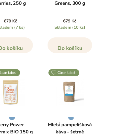
rries, 250 g
Greens, 300 g
679 Kč
679 Kč
kladem
(7 ks)
Skladem
(10 ks)
Do košíku
Do košíku
clean label
clean label
erry Power
Mletá pampelišková
rmix BIO 150 g
káva - šetrně