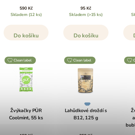
590 Kč
95 Kč
Skladem
(12 ks)
Skladem
(>15 ks)
S
Do košíku
Do košíku
clean label
clean label
Žvýkačky PÜR
Lahůdkové droždí s
Ž
Coolmint, 55 ks
B12, 125 g
a
bub