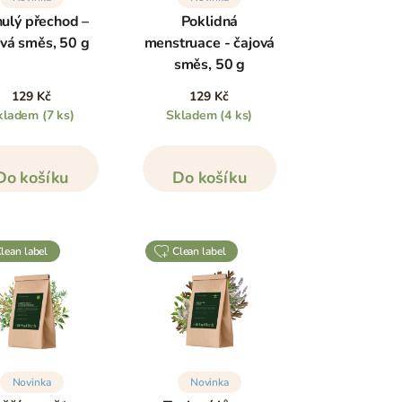
nulý přechod –
Poklidná
ová směs, 50 g
menstruace - čajová
směs, 50 g
129 Kč
129 Kč
kladem
(7 ks)
Skladem
(4 ks)
Do košíku
Do košíku
clean label
clean label
Novinka
Novinka