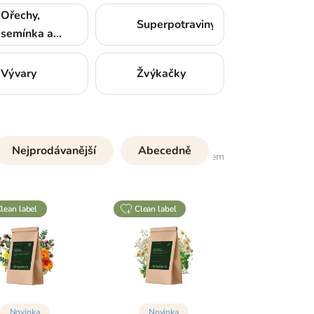
Ořechy,
Superpotraviny
semínka a
sušené ovoce
Vývary
Žvýkačky
Nejprodávanější
Abecedně
391
položek celkem
clean label
clean label
Novinka
Novinka