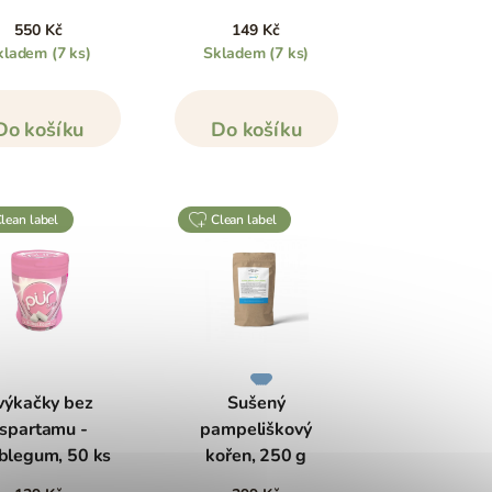
70 g
550 Kč
149 Kč
kladem
(7 ks)
Skladem
(7 ks)
Do košíku
Do košíku
clean label
clean label
výkačky bez
Sušený
spartamu -
pampeliškový
blegum, 50 ks
kořen, 250 g