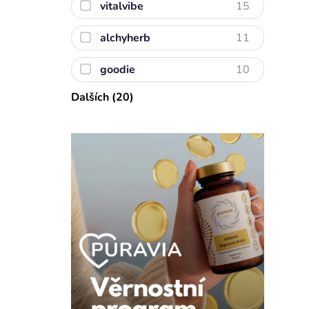
vitalvibe
15
alchyherb
11
goodie
10
Dalších (20)