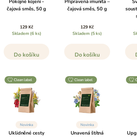
Pokojné kojení -
Připravená imunita –
Sv
čajová směs, 50 g
čajová směs, 50 g
soust
129 Kč
129 Kč
Skladem
(6 ks)
Skladem
(5 ks)
S
Do košíku
Do košíku
clean label
clean label
Novinka
Novinka
Uklidněné cesty
Unavená štítná
Upg