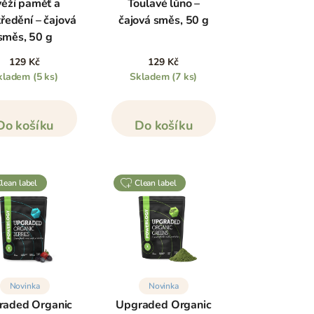
ěží paměť a
Toulavé lůno –
ředění – čajová
čajová směs, 50 g
směs, 50 g
129 Kč
129 Kč
kladem
(5 ks)
Skladem
(7 ks)
Do košíku
Do košíku
clean label
clean label
Novinka
Novinka
raded Organic
Upgraded Organic