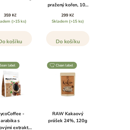
pražený kořen, 100
g
359 Kč
299 Kč
ladem
(>15 ks)
Skladem
(>15 ks)
Do košíku
Do košíku
clean label
clean label
ycoCoffee -
RAW Kakaový
arabika s
prášek 24%, 120g
ovými extrakty,