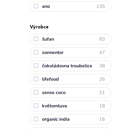
ano
135
Výrobce
šufan
83
sonnentor
47
čokoládovna troubelice
38
lifefood
26
sense coco
21
květomluva
18
organic india
16