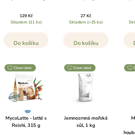
129 Kč
27 Kč
Skladem
(11 ks)
Skladem
(>15 ks)
Sk
Do košíku
Do košíku
clean label
clean label
MycoLatte - latté s
Jemnozrnná mořská
M
Reishi, 315 g
sůl, 1 kg
houb