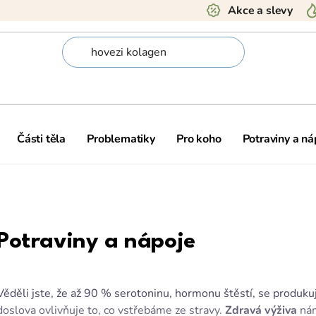
Akce a slevy
Části těla
Problematiky
Pro koho
Potraviny a ná
Potraviny a nápoje
Věděli jste, že až 90 % serotoninu, hormonu štěstí, se produk
doslova ovlivňuje to, co vstřebáme ze stravy.
Zdravá výživa
nám