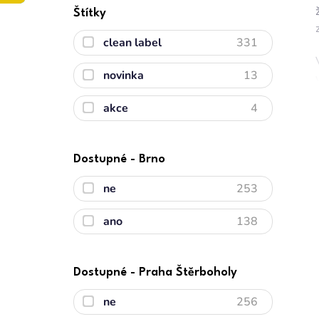
Štítky
clean label
331
novinka
13
akce
4
Dostupné - Brno
ne
253
ano
138
Dostupné - Praha Štěrboholy
ne
256