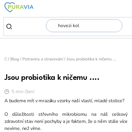
Přejít
na
obsah
Domů
/
Blog
/
Potraviny a stravování
/
Jsou probiotika k ničemu ....
Jsou probiotika k ničemu ....
5 min čtení
A budeme mít v mrazáku vzorky naší vlastí, mladé stolice?
O důležitosti střevního mikrobiomu na náš celkový
zdravotní stav není pochyby a je faktem, že o něm stále více
nevíme, než víme.