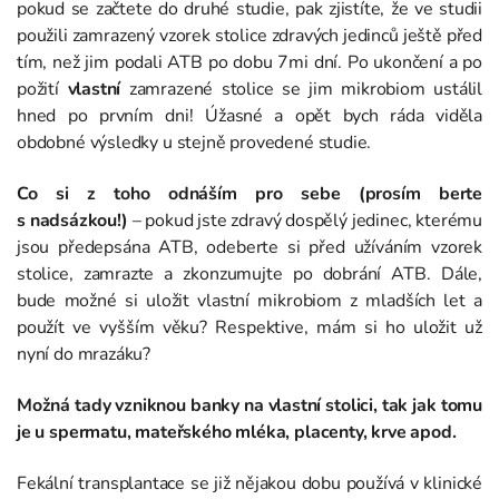
pokud se začtete do druhé studie, pak zjistíte, že ve studii
použili zamrazený vzorek stolice zdravých jedinců ještě před
tím, než jim podali ATB po dobu 7mi dní. Po ukončení a po
požití
vlastní
zamrazené stolice se jim mikrobiom ustálil
hned po prvním dni! Úžasné a opět bych ráda viděla
obdobné výsledky u stejně provedené studie.
Co si z toho odnáším pro sebe (prosím berte
s nadsázkou!)
– pokud jste zdravý dospělý jedinec, kterému
jsou předepsána ATB, odeberte si před užíváním vzorek
stolice, zamrazte a zkonzumujte po dobrání ATB. Dále,
bude možné si uložit vlastní mikrobiom z mladších let a
použít ve vyšším věku? Respektive, mám si ho uložit už
nyní do mrazáku?
Možná tady vzniknou banky na vlastní stolici, tak jak tomu
je u spermatu, mateřského mléka, placenty, krve apod.
Fekální transplantace se již nějakou dobu používá v klinické