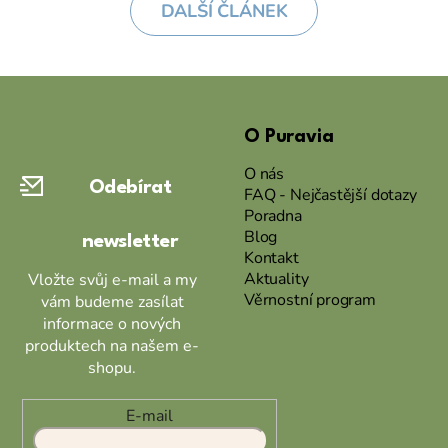
DALŠÍ ČLÁNEK
Z
á
O Puravia
p
a
O nás
Odebírat
t
FAQ - Nejčastější dotazy
Poradna
í
Blog
newsletter
Kontakt
Aktuality
Vložte svůj e-mail a my
Věrnostní program
vám budeme zasílat
informace o nových
produktech na našem e-
shopu.
E-mail