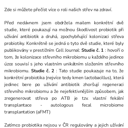
Zde si můžete přečíst více o roli našich střev na zdraví.
Před nedávnem jsem obdržela mailem konkrétní dvě
studie, které poukazují na možnou škodlivost probiotik při
užívání antibiotik a druhá, zpochybňující kolonizaci střeva
probiotiky. Konkrétně se jedná o tyto dvě studie, které byly
publikovány v prestižním Cell Journal:
Studie č. 1
: hovoří o
tom, že kolonizace střevního mikrobiomu u každého jedince
úzce souvisí s jeho vlastním unikátním složením střevního
mikrobiomu.
Studie č. 2
: Tato studie poukazuje na to, že
konkrétní probiotika (nejvíce tedy kmen lactobacillus), která
jedinec bere po užívání antibiotik zhoršují regeneraci
střevního mikrobiomu a že nejefektivnějším způsobem, jak
zregenerovat střeva po ATB je tzv. vlastní fekální
transplantace - autologous fecal microbiome
transplantation (aFMT)
Zatímco probiotika nejsou v ČR regulovány a jejich užívání