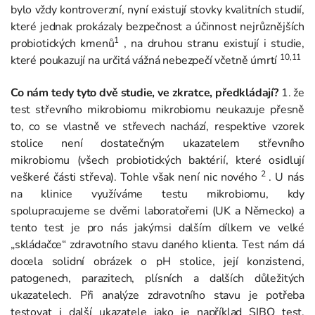
bylo vždy kontroverzní, nyní existují stovky kvalitních studií,
které jednak prokázaly bezpečnost a účinnost nejrůznějších
1
probiotických kmenů
, na druhou stranu existují i studie,
10,11
které poukazují na určitá vážná nebezpečí včetně úmrtí
Co nám tedy tyto dvě studie, ve zkratce, předkládají?
1. že
test střevního mikrobiomu mikrobiomu neukazuje přesně
to, co se vlastně ve střevech nachází, respektive vzorek
stolice není dostatečným ukazatelem střevního
mikrobiomu (všech probiotických baktérií, které osidlují
2
veškeré části střeva). Tohle však není nic nového
. U nás
na klinice využíváme testu mikrobiomu, kdy
spolupracujeme se dvěmi laboratořemi (UK a Německo) a
tento test je pro nás jakýmsi dalším dílkem ve velké
„skládačce“ zdravotního stavu daného klienta. Test nám dá
docela solidní obrázek o pH stolice, její konzistenci,
patogenech, parazitech, plísních a dalších důležitých
ukazatelech. Při analýze zdravotního stavu je potřeba
testovat i další ukazatele jako je například SIBO test,