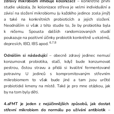
zdravý mikrobiom inhibuje kolonizaci!
– konkrétně první
studie ukázala, že kolonizace střeva je velmi individuální a
závisí na složení mikrobiomu (u každého jedince zcela jiný!)
a také na konkrétních probioticích a jejich složení.
Neodnáším si však z této studie to, že by probiotika byla
k ničemu. Spousta dalších randomizovaných studií
poukazuje na pozitivní účinky probiotik konkrétně u ekzémů,
6,7,8
depresích, IBD, IBS apod.
Odnáším si následující
– obecně zdravý jedinec nemusí
konzumovat probiotika, stačí, když bude konzumovat
pestrou, čistou stravu a přidá si kvalitní fermentované
potraviny. U jedinců s kompromitovaným střevním
mikrobiomem to však bude jiné a tam jsou určité
probiotické kmeny na místě. Také je pro mne otázkou, jak
by na tom byly děti.
4.aFMT je jeden z nejúčinnějších způsobů, jak dostat
střevní mikrobiom do normálu po užívání antibiotik
–