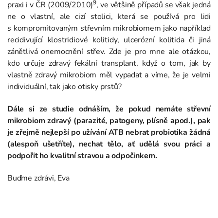
9
praxi i v ČR (2009/2010)
, ve většině případů se však jedná
ne o vlastní, ale cizí stolici, která se používá pro lidi
s kompromitovaným střevním mikrobiomem jako například
recidivující klostridiové kolitidy, ulcerózní kolitida či jiná
zánětlivá onemocnění střev. Zde je pro mne ale otázkou,
kdo určuje zdravý fekální transplant, když o tom, jak by
vlastně zdravý mikrobiom měl vypadat a víme, že je velmi
individuální, tak jako otisky prstů?
Dále si ze studie odnáším, že pokud nemáte střevní
mikrobiom zdravý (parazité, patogeny, plísně apod.), pak
je zřejmě nejlepší po užívání ATB nebrat probiotika žádná
(alespoň ušetříte
), nechat tělo, ať udělá svou práci a
podpořit ho kvalitní stravou a odpočinkem.
Buďme zdrávi, Eva