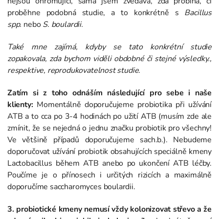
nejsou ohromující, sama jsem zvědavá, zda probíhá, či
proběhne podobná studie, a to konkrétně s
Bacillus
spp.
nebo
S.
boulardii.
Také mne zajímá, kdyby se tato konkrétní studie
zopakovala, zda bychom viděli obdobné či stejné výsledky.,
respektive, reprodukovatelnost studie.
Zatím si z toho odnáším následující pro sebe i naše
klienty:
Momentálně doporučujeme probiotika při užívání
ATB a to cca po 3-4 hodinách po užití ATB (musím zde ale
zmínit, že se nejedná o jednu značku probiotik pro všechny!
Ve většině případů doporučujeme sach.b.). Nebudeme
doporučovat užívání probiotik obsahujících speciálně kmeny
Lactobacillus během ATB anebo po ukončení ATB léčby.
Poučíme je o přínosech i určitých rizicích a maximálně
doporučíme saccharomyces boulardii.
3. probiotické kmeny nemusí vždy kolonizovat střevo a že