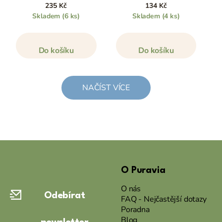
235 Kč
134 Kč
Skladem
(6 ks)
Skladem
(4 ks)
Do košíku
Do košíku
NAČÍST VÍCE
Z
á
O Puravia
p
a
O nás
Odebírat
t
FAQ - Nejčastější dotazy
Poradna
í
Blog