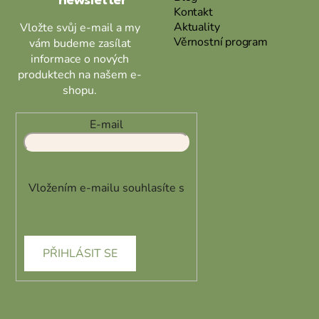
newsletter
Kontakt
Aktuality
Vložte svůj e-mail a my
Věrnostní program
vám budeme zasílat
informace o nových
produktech na našem e-
shopu.
E-mail
Vložením e-mailu souhlasíte s
podmínkami ochrany osobních
údajů
PŘIHLÁSIT SE