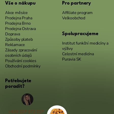
Vše o nákupu
Pro partnery
Akce měsíce
Affiliate program
Prodejna Praha
Velkoobchod
Prodejna Brno
Prodejna Ostrava
Doprava
Spolupracujeme
Způsoby plateb
Institut funkční medicíny a
Reklamace
výživy
Zásady zpracování
Celostní medicína
osobních údajů
Puravia SK
Používání cookies
Obchodní podmínky
Potřebujete
poradit?
+420 227 072 207