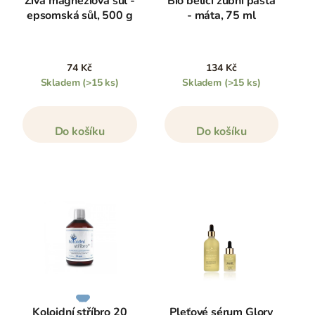
Živá magnéziová sůl -
Bio bělicí zubní pasta
epsomská sůl, 500 g
- máta, 75 ml
74 Kč
134 Kč
Skladem
(>15 ks)
Skladem
(>15 ks)
Do košíku
Do košíku
Koloidní stříbro 20
Pleťové sérum Glory