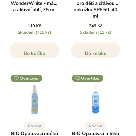
WonderWhite - máta
pro děti a citlivou
a aktivní uhlí, 75 ml
pokožku SPF 50, 40
ml
119 Kč
249 Kč
Skladem
(>15 ks)
Skladem
(11 ks)
Do košíku
Do košíku
clean label
clean label
Novinka
Novinka
BIO Opalovací mléko
BIO Opalovací mléko