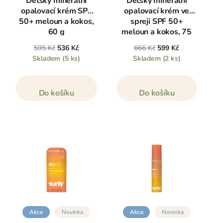
Dětský minerální
Dětský minerální
opalovací krém SPF
opalovací krém ve
50+ meloun a kokos,
spreji SPF 50+
60 g
meloun a kokos, 75
ml
595 Kč
536 Kč
666 Kč
599 Kč
Skladem
(5 ks)
Skladem
(2 ks)
Do košíku
Do košíku
Akce
Novinka
Akce
Novinka