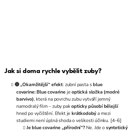
Jak si doma rychle vybělit zuby?
🔵 „Okamžitější“ efekt
: zubní pasta s
blue
covarine:
Blue covarine
je
optická složka (modré
barvivo)
, která na povrchu zubu vytváří jemný
namodralý film – zuby pak
opticky působí bělejší
hned po vyčištění. Efekt je
krátkodobý
a mezi
studiemi není úplná shoda o velikosti účinku. [4–6]
Je blue covarine „přírodní“?
Ne. Jde o
syntetický