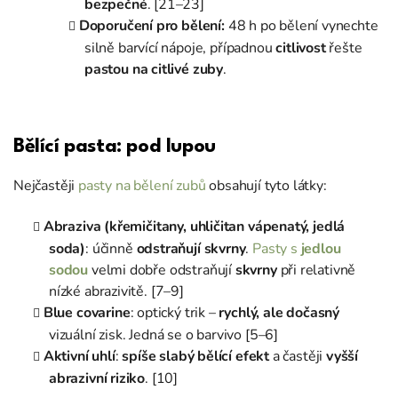
bezpečné
. [21–23]
Doporučení pro bělení:
48 h po bělení vynechte
silně barvící nápoje, případnou
citlivost
řešte
pastou na citlivé zuby
.
Bělící pasta: pod lupou
Nejčastěji
pasty na bělení zubů
obsahují tyto látky:
Abraziva (křemičitany, uhličitan vápenatý, jedlá
soda)
: účinně
odstraňují skvrny
.
Pasty s
jedlou
sodou
velmi dobře odstraňují
skvrny
při relativně
nízké abrazivitě. [7–9]
Blue covarine
: optický trik –
rychlý, ale dočasný
vizuální zisk. Jedná se o barvivo [5–6]
Aktivní uhlí
:
spíše slabý bělící efekt
a častěji
vyšší
abrazivní riziko
. [10]