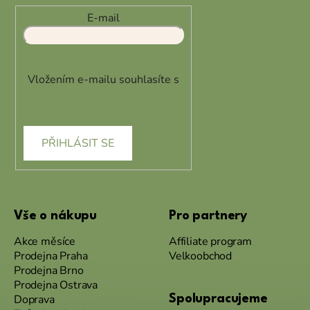
E-mail
Vložením e-mailu souhlasíte s
podmínkami ochrany osobních
údajů
PŘIHLÁSIT SE
Vše o nákupu
Pro partnery
Akce měsíce
Affiliate program
Prodejna Praha
Velkoobchod
Prodejna Brno
Prodejna Ostrava
Doprava
Spolupracujeme