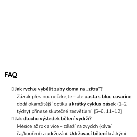
FAQ
Jak rychle vybělit zuby doma na „zítra“?
Zázrak přes noc nečekejte – ale
pasta s blue covarine
dodá okamžitější optiku a
krátký cyklus pásek
(1–2
týdny) přinese skutečné zesvětlení. [5–6, 11–12]
Jak dlouho výsledek bělení vydrží?
Měsíce až rok a více – záleží na zvycích (káva/
čaj/kouření) a udržování.
Udržovací bělení
krátkými