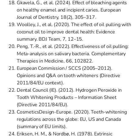
Gkavela, G., et al. (2024). Effect of bleaching agents
on healthy enamel and incipient caries. European
Journal of Dentistry, 18(2), 305–317.
Woolley, J., et al. (2020). The effect of oil pulling with
coconut oil to improve dental health: Evidence
summary. BDJ Team, 7, 12–15.
Peng, T.-R., et al. (2022). Effectiveness of oil pulling:
Meta-analysis on salivary bacteria. Complementary
Therapies in Medicine, 66, 102822.
European Commission / SCCS (2005–2012).
Opinions and Q&A on tooth whiteners (Directive
2011/84/EU context).
Dental Council (IE). (2012). Hydrogen Peroxide in
Tooth Whitening Products – Information Sheet
(Directive 2011/84/EU).
CosmeticsDesign-Europe. (2020). Teeth-whitening
regulations across the globe: EU, US and Canada
(summary of EU limits).
Eriksen, H. M., & Nordbø, H. (1978). Extrinsic