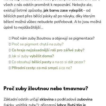
všech z nás odstín proměnit k nepoznání. Nebojte ale,
existují šetrné způsoby,
jak barvu zase vylepšit
– od
bělících past přes bělící pásky až po návyky, díky kterým
bělení možná vůbec nebudete potřebovat. A to jsou možná
úplně to nejdůležitější...
Proč nám zuby žloutnou a objevují se pigmentace?
Proč se pigment chytá na zuby?
Co hraje nejzásadnější roli pro zářivé zuby?
Jak si zuby
vybělit doma?
Co obsahují
bělící pasty
a na co si dát pozor?
Přírodní cesty: co má smysl
a co ne?
Proč zuby žloutnou nebo tmavnou?
Základní odstín určují
sklovina
a podkladová
zubovina
(laicky „vnitřek zubu“); přirozený
lehce žlutý tón je