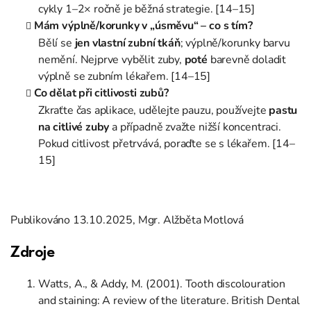
cykly 1–2× ročně je běžná strategie. [14–15]
Mám výplně/korunky v „úsměvu“ – co s tím?
Bělí se
jen vlastní zubní tkáň
; výplně/korunky barvu
nemění. Nejprve vybělit zuby,
poté
barevně doladit
výplně se zubním lékařem. [14–15]
Co dělat při citlivosti zubů?
Zkraťte čas aplikace, udělejte pauzu, používejte
pastu
na citlivé zuby
a případně zvažte nižší koncentraci.
Pokud citlivost přetrvává, poraďte se s lékařem. [14–
15]
Publikováno 13.10.2025, Mgr. Alžběta Motlová
Zdroje
Watts, A., & Addy, M. (2001). Tooth discolouration
and staining: A review of the literature. British Dental