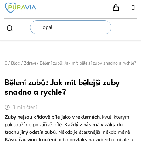
Přejít
na
NÁKUPN
obsah
Domů
/
Blog
/
Zdraví
/
Bělení zubů: Jak mít bělejší zuby snadno a rychle?
Bělení zubů: Jak mít bělejší zuby
snadno a rychle?
8 min čtení
Zuby nejsou křídově bílé jako v reklamách
, kvůli kterým
pak toužíme po zářivě bílé.
Každý z nás má v základu
trochu jiný odstín zubů
. Někdo je šťastnější, někdo méně.
Káva, čaj, víno, kouření
nebo
povlaky na zubech
umí ale u