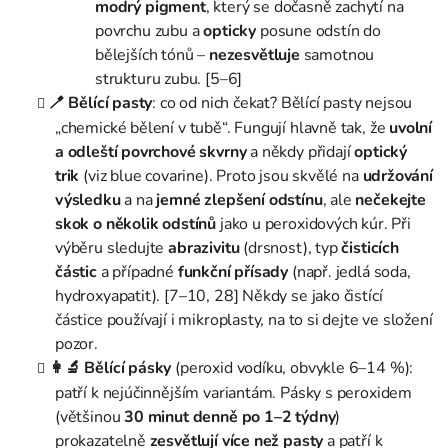
modrý pigment
, který se dočasně zachytí na
povrchu zubu a
opticky
posune odstín do
bělejších tónů –
nezesvětluje
samotnou
strukturu zubu. [5–6]
🪥 Bělící pasty
: co od nich čekat? Bělící pasty nejsou
„chemické bělení v tubě“. Fungují hlavně tak, že
uvolní
a odleští povrchové skvrny
a někdy přidají
optický
trik
(viz blue covarine). Proto jsou skvělé na
udržování
výsledku
a na
jemné zlepšení odstínu
, ale
nečekejte
skok o několik odstínů
jako u peroxidových kúr. Při
výběru sledujte
abrazivitu
(drsnost), typ
čisticích
částic
a případné
funkční přísady
(např. jedlá soda,
hydroxyapatit). [7–10, 28] Někdy se jako čistící
částice používají i mikroplasty, na to si dejte ve složení
pozor.
👩‍🔬 Bělící pásky
(peroxid vodíku, obvykle 6–14 %):
patří k nejúčinnějším variantám. Pásky s peroxidem
(většinou
30 minut denně po 1–2 týdny
)
prokazatelně
zesvětlují více než pasty
a patří k