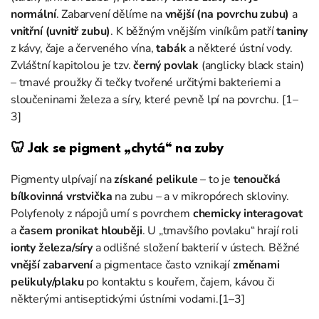
normální
. Zabarvení dělíme na
vnější (na povrchu zubu)
a
vnitřní (uvnitř zubu)
. K běžným vnějším viníkům patří
taniny
z kávy, čaje a červeného vína,
tabák
a některé ústní vody.
Zvláštní kapitolou je tzv.
černý povlak
(anglicky black stain)
– tmavé proužky či tečky tvořené určitými bakteriemi a
sloučeninami železa a síry, které pevně lpí na povrchu. [1–
3]
🦷 Jak se pigment „chytá“ na zuby
Pigmenty ulpívají na
získané pelikule
– to je
tenoučká
bílkovinná vrstvička
na zubu – a v mikropórech skloviny.
Polyfenoly z nápojů umí s povrchem
chemicky interagovat
a
časem pronikat hlouběji
. U „tmavšího povlaku“ hrají roli
ionty železa/síry
a odlišné složení bakterií v ústech. Běžné
vnější zabarvení
a pigmentace často vznikají
změnami
pelikuly/plaku
po kontaktu s kouřem, čajem, kávou či
některými antiseptickými ústními vodami.[1–3]