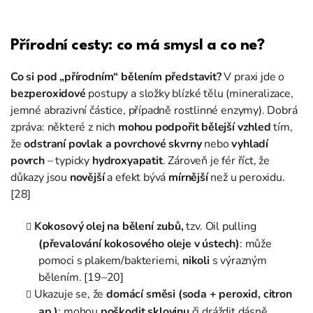
Přírodní cesty: co má smysl a co ne?
Co si pod „přírodním“ bělením představit?
V praxi jde o
bezperoxidové
postupy a složky blízké tělu (mineralizace,
jemné abrazivní částice, případně rostlinné enzymy). Dobrá
zpráva: některé z nich
mohou podpořit bělejší vzhled
tím,
že
odstraní povlak a povrchové skvrny
nebo
vyhladí
povrch
– typicky
hydroxyapatit
. Zároveň je fér říct, že
důkazy jsou
novější
a efekt bývá
mírnější
než u peroxidu.
[28]
Kokosový olej na bělení zubů,
tzv. Oil pulling
(převalování kokosového oleje v ústech)
: může
pomoci s plakem/bakteriemi,
nikoli
s výrazným
bělením. [19–20]
Ukazuje se, že
domácí směsi (soda + peroxid, citron
ap.)
: mohou
poškodit sklovinu
či dráždit dásně.