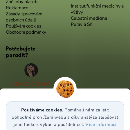
Způsoby plateb
Institut funkční medicíny a
Reklamace
výživy
Zásady zpracování
Celostní medicína
osobních údajů
Puravia SK
Používání cookies
Obchodní podmínky
Potřebujete
poradit?
+420 227 072 207
(Po - Pá 9:00 - 17:00)
info@puravia.cz
Používáme cookies.
Pomáhají nám zajistit
WhatsApp
pohodlné prohlížení webu a díky analýze zlepšovat
jeho funkce, výkon a použitelnost.
Více informací