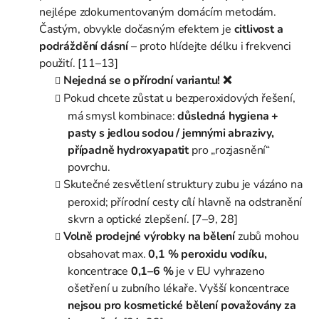
nejlépe zdokumentovaným domácím metodám.
Častým, obvykle dočasným efektem je
citlivost
a
podráždění dásní
– proto hlídejte délku i frekvenci
použití. [11–13]
Nejedná se o přírodní variantu! ❌
Pokud chcete zůstat u bezperoxidových řešení,
má smysl kombinace:
důsledná hygiena +
pasty s jedlou sodou / jemnými abrazivy,
případně hydroxyapatit
pro „rozjasnění“
povrchu.
Skutečné zesvětlení struktury zubu je vázáno na
peroxid; přírodní cesty cílí hlavně na odstranění
skvrn a optické zlepšení. [7–9, 28]
Volně prodejné výrobky na bělení
zubů mohou
obsahovat max.
0,1 % peroxidu vodíku,
koncentrace
0,1–6 %
je v EU vyhrazeno
ošetření u zubního lékaře. Vyšší koncentrace
nejsou pro kosmetické bělení považovány za