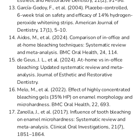
Esthetic and Restorative Dentistry, 21(2), 91–96.
García-Godoy, F., et al. (2004). Placebo-controlled,
6-week trial on safety and efficacy of 14% hydrogen-
peroxide whitening strips. American Journal of
Dentistry, 17(1), 5–10.
Aidos, M., et al. (2024). Comparison of in-office and
at-home bleaching techniques: Systematic review
and meta-analysis. BMC Oral Health, 24, 114.
de Geus, J. L., et al. (2024). At-home vs in-office
bleaching: Updated systematic review and meta-
analysis. Journal of Esthetic and Restorative
Dentistry.
Melo, M., et al. (2022). Effect of highly concentrated
bleaching gels (35% HP) on enamel morphology and
microhardness. BMC Oral Health, 22, 693.
Zanolla, J., et al. (2017). Influence of tooth bleaching
on enamel microhardness: Systematic review and
meta-analysis. Clinical Oral Investigations, 21(7),
1851–1864.