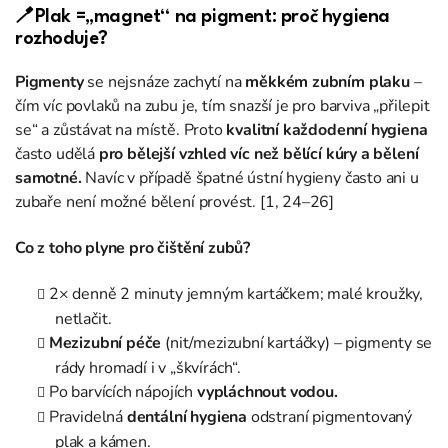
🪥Plak =„magnet“ na pigment: proč hygiena
rozhoduje?
Pigmenty
se nejsnáze zachytí na
měkkém zubním plaku
–
čím víc povlaků na zubu je, tím snazší je pro barviva „přilepit
se“ a zůstávat na místě. Proto
kvalitní každodenní hygiena
často udělá
pro bělejší vzhled víc než bělící kúry a bělení
samotné.
Navíc v případě špatné ústní hygieny často ani u
zubaře není možné bělení provést. [1, 24–26]
Co z toho plyne pro čištění zubů?
2× denně 2 minuty jemným kartáčkem; malé kroužky,
netlačit.
Mezizubní péče
(nit/mezizubní kartáčky) – pigmenty se
rády hromadí i v „škvírách“.
Po barvících nápojích
vypláchnout vodou.
Pravidelná
dentální hygiena
odstraní pigmentovaný
plak a kámen.