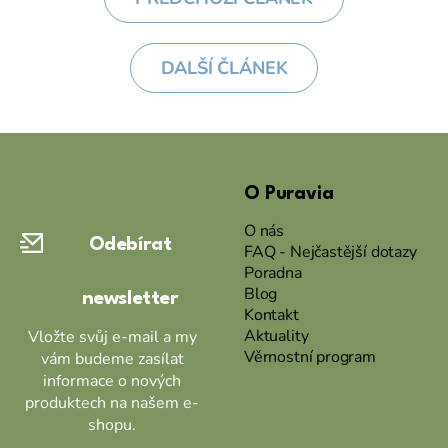
DALŠÍ ČLÁNEK
Z
á
O Puravia
p
a
O nás
Odebírat
t
FAQ - Nejčastější dotazy
Poradna
í
Blog
newsletter
Kontakt
Aktuality
Vložte svůj e-mail a my
Věrnostní program
vám budeme zasílat
informace o nových
produktech na našem e-
shopu.