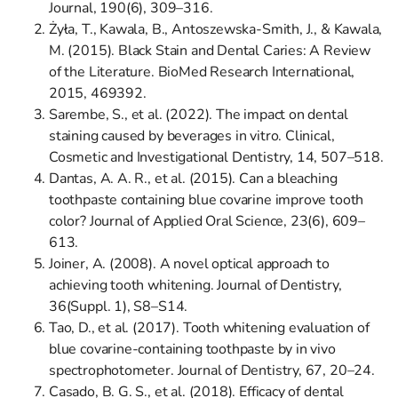
Journal, 190(6), 309–316.
Żyła, T., Kawala, B., Antoszewska-Smith, J., & Kawala,
M. (2015). Black Stain and Dental Caries: A Review
of the Literature. BioMed Research International,
2015, 469392.
Sarembe, S., et al. (2022). The impact on dental
staining caused by beverages in vitro. Clinical,
Cosmetic and Investigational Dentistry, 14, 507–518.
Dantas, A. A. R., et al. (2015). Can a bleaching
toothpaste containing blue covarine improve tooth
color? Journal of Applied Oral Science, 23(6), 609–
613.
Joiner, A. (2008). A novel optical approach to
achieving tooth whitening. Journal of Dentistry,
36(Suppl. 1), S8–S14.
Tao, D., et al. (2017). Tooth whitening evaluation of
blue covarine-containing toothpaste by in vivo
spectrophotometer. Journal of Dentistry, 67, 20–24.
Casado, B. G. S., et al. (2018). Efficacy of dental