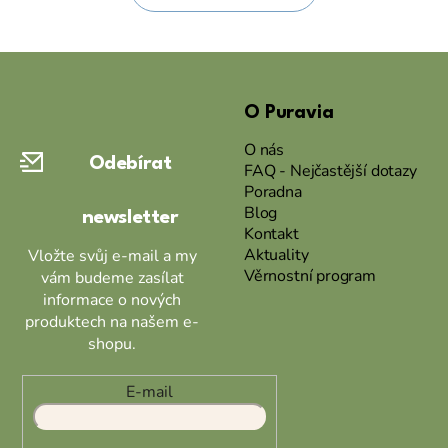
Z
á
O Puravia
p
a
O nás
Odebírat
t
FAQ - Nejčastější dotazy
Poradna
í
Blog
newsletter
Kontakt
Aktuality
Vložte svůj e-mail a my
Věrnostní program
vám budeme zasílat
informace o nových
produktech na našem e-
shopu.
E-mail