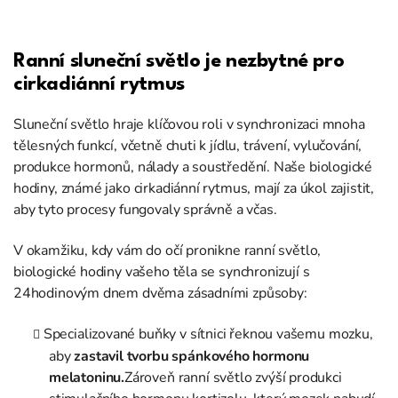
Ranní sluneční světlo je nezbytné pro
cirkadiánní rytmus
Sluneční světlo hraje klíčovou roli v synchronizaci mnoha
tělesných funkcí, včetně chuti k jídlu, trávení, vylučování,
produkce hormonů, nálady a soustředění. Naše biologické
hodiny, známé jako cirkadiánní rytmus, mají za úkol zajistit,
aby tyto procesy fungovaly správně a včas.
V okamžiku, kdy vám do očí pronikne ranní světlo,
biologické hodiny vašeho těla se synchronizují s
24hodinovým dnem dvěma zásadními způsoby:
Specializované buňky v sítnici řeknou vašemu mozku,
aby
zastavil tvorbu spánkového hormonu
melatoninu.
Zároveň ranní světlo zvýší produkci