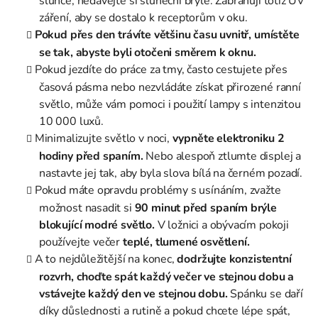
slunce, nedávejte si sluneční brýle. Zabraňují totiž UV
záření, aby se dostalo k receptorům v oku.
Pokud přes den trávíte většinu času uvnitř, umístěte
se tak, abyste byli otočeni směrem k oknu.
Pokud jezdíte do práce za tmy, často cestujete přes
časová pásma nebo nezvládáte získat přirozené ranní
světlo, může vám pomoci i použití lampy s intenzitou
10 000 luxů.
Minimalizujte světlo v noci,
vypněte elektroniku 2
hodiny před spaním.
Nebo alespoň ztlumte displej a
nastavte jej tak, aby byla slova bílá na černém pozadí.
Pokud máte opravdu problémy s usínáním, zvažte
možnost nasadit si
90 minut před spaním brýle
blokující modré světlo.
V ložnici a obývacím pokoji
používejte večer
teplé, tlumené osvětlení.
A to nejdůležitější na konec,
dodržujte konzistentní
rozvrh, choďte spát každý večer ve stejnou dobu a
vstávejte každý den ve stejnou dobu.
Spánku se daří
díky důslednosti a rutině a pokud chcete lépe spát,