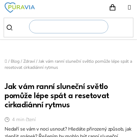
Přejít
na
NÁKUPN
obsah
Domů
/
Blog
/
Zdraví
/
Jak vám ranní sluneční světlo pomůže lépe spát a
resetovat cirkadiánní rytmus
Jak vám ranní sluneční světlo
pomůže lépe spát a resetovat
cirkadiánní rytmus
4 min čtení
Nedaří se vám v noci usnout? Hledáte přirozený způsob, jak
zlepšit spánek? Řešením by mohlo být ranní sluneční