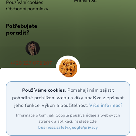
Puravia SK
Používání cookies
Obchodní podmínky
Potřebujete
poradit?
+420 227 072 207
(Po - Pá 9:00 - 17:00)
info@puravia.cz
Používáme cookies.
Pomáhají nám zajistit
WhatsApp
pohodlné prohlížení webu a díky analýze zlepšovat
jeho funkce, výkon a použitelnost.
Více informací
Sledujte nás
Informace o tom, jak Google používá údaje z webových
stránek a aplikací, najdete zde:
business.safety.google/privacy