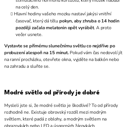
stimulačního hormonu kortizolu, který mozek nabudí
na celý den.
Hlavní hodiny vašeho mozku nastaví jakýsi vnitřní
časovač, který dá tělu
pokyn, aby zhruba o 14 hodin
později začalo melatonin opět vyrábět
. A proto
večer usnete.
Vystavte se přímému slunečnímu světlu co nejdříve po
probuzení alespoň na 15 minut.
Pokud vám čas nedovolí jít
na ranní procházku, otevřete okna, vyjděte na balkón nebo
na zahradu a sluňte se.
Modré světlo od přírody je dobré
Mysleli jste si, že modré světlo je škodlivé? To od přírody
rozhodně ne. Existuje obrovský rozdíl mezi modrým
světlem, které padá z oblohy, a modrým světlem na
obrazovkách nebo LED a úsporných žárovkách.