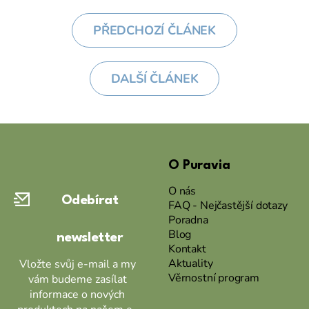
PŘEDCHOZÍ ČLÁNEK
DALŠÍ ČLÁNEK
Z
á
O Puravia
p
a
O nás
Odebírat
t
FAQ - Nejčastější dotazy
Poradna
í
Blog
newsletter
Kontakt
Aktuality
Vložte svůj e-mail a my
Věrnostní program
vám budeme zasílat
informace o nových