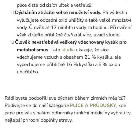
plíce čisté od cizích látek a vetřelců.
Dýcháním ztrácíte velké množství vody.
Při výdechu
vylučujete odpadní oxid uhličitý a také velké množství
vody. Člověk až 17 mililitru vody za hodinu. Při cvičení
však ztrácíte přibližně čtyřikrát více, uvádí studie.
Člověk nevstřebává veškerý vdechovaný kyslík pro
metabolismus.
Tato
studie
ukazuje, že sice
vdechujeme vzduch s obsahem 21 % kyslíku, ale
vydechujeme přibližně 16 % kyslíku a 5 % oxidu
uhličitého.
Rádi byste podpořili své dýchání během zimních měsíců?
Podívejte se do naší kategorie
PLÍCE A PRŮDUŠKY
, kde
jsme pro vás s našimi odborníky funkční medicíny vybrali ty
nejlepší přírodní doplňky stravy.