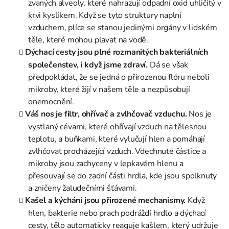
zvaných alveoly, které nahrazují odpadní oxid uhličitý v
krvi kyslíkem. Když se tyto struktury naplní
vzduchem, plíce se stanou jedinými orgány v lidském
těle, které mohou plavat na vodě.
Dýchací cesty jsou plné rozmanitých bakteriálních
společenstev, i když jsme zdraví.
Dá se však
předpokládat, že se jedná o přirozenou flóru neboli
mikroby, které žijí v našem těle a nezpůsobují
onemocnění.
Váš nos je filtr, ohřívač a zvlhčovač vzduchu.
Nos je
vystlaný cévami, které ohřívají vzduch na tělesnou
teplotu, a buňkami, které vylučují hlen a pomáhají
zvlhčovat procházející vzduch. Vdechnuté částice a
mikroby jsou zachyceny v lepkavém hlenu a
přesouvají se do zadní části hrdla, kde jsou spolknuty
a zničeny žaludečními šťávami.
Kašel a kýchání jsou přirozené mechanismy.
Když
hlen, bakterie nebo prach podráždí hrdlo a dýchací
cesty, tělo automaticky reaguje kašlem, který udržuje