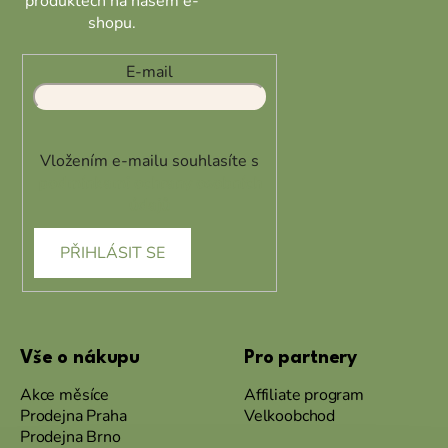
produktech na našem e-
shopu.
E-mail
Vložením e-mailu souhlasíte s
podmínkami ochrany osobních
údajů
PŘIHLÁSIT SE
Vše o nákupu
Pro partnery
Akce měsíce
Affiliate program
Prodejna Praha
Velkoobchod
Prodejna Brno