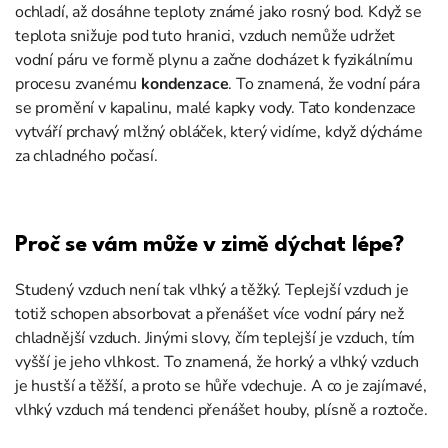
ochladí, až dosáhne teploty známé jako rosný bod. Když se
teplota snižuje pod tuto hranici, vzduch nemůže udržet
vodní páru ve formě plynu a začne docházet k fyzikálnímu
procesu zvanému
kondenzace
. To znamená, že vodní pára
se promění v kapalinu, malé kapky vody. Tato kondenzace
vytváří prchavý mlžný obláček, který vidíme, když dýcháme
za chladného počasí.
Proč se vám může v zimě dýchat lépe?
Studený vzduch není tak vlhký a těžký. Teplejší vzduch je
totiž schopen absorbovat a přenášet více vodní páry než
chladnější vzduch. Jinými slovy, čím teplejší je vzduch, tím
vyšší je jeho vlhkost. To znamená, že horký a vlhký vzduch
je hustší a těžší, a proto se hůře vdechuje. A co je zajímavé,
vlhký vzduch má tendenci přenášet houby, plísně a roztoče.