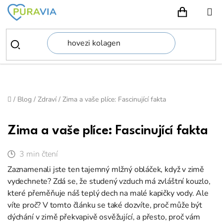
Přejít
na
NÁKUPN
obsah
Domů
/
Blog
/
Zdraví
/
Zima a vaše plíce: Fascinující fakta
Zima a vaše plíce: Fascinující fakta
3 min čtení
Zaznamenali jste ten tajemný mlžný obláček, když v zimě
vydechnete? Zdá se, že studený vzduch má zvláštní kouzlo,
které přeměňuje náš teplý dech na malé kapičky vody. Ale
víte proč? V tomto článku se také dozvíte, proč může být
dýchání v zimě překvapivě osvěžující, a přesto, proč vám