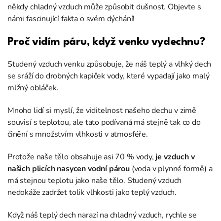
někdy chladný vzduch může způsobit dušnost. Objevte s
námi fascinující fakta o svém dýchání!
Proč vidím páru, když venku vydechnu?
Studený vzduch venku způsobuje, že náš teplý a vlhký dech
se sráží do drobných kapiček vody, které vypadají jako malý
mlžný obláček.
Mnoho lidí si myslí, že viditelnost našeho dechu v zimě
souvisí s teplotou, ale tato podívaná má stejně tak co do
činění s množstvím vlhkosti v atmosféře.
Protože naše tělo obsahuje asi 70 % vody,
je vzduch v
našich plicích nasycen vodní párou
(voda v plynné formě) a
má stejnou teplotu jako naše tělo. Studený vzduch
nedokáže zadržet tolik vlhkosti jako teplý vzduch.
Když náš teplý dech narazí na chladný vzduch, rychle se