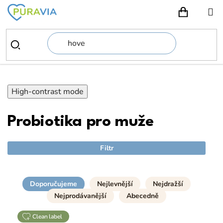
Přejít
na
NÁKUPN
obsah
High-contrast mode
Probiotika pro muže
Filtr
Doporučujeme
Nejlevnější
Nejdražší
Nejprodávanější
Abecedně
clean label