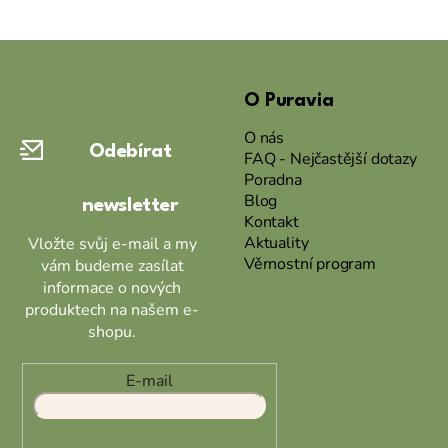
Z
á
O Puravia
p
a
O nás
Odebírat
t
FAQ - Nejčastější dotazy
Poradna
í
Blog
newsletter
Kontakt
Aktuality
Vložte svůj e-mail a my
Věrnostní program
vám budeme zasílat
informace o nových
produktech na našem e-
shopu.
E-mail