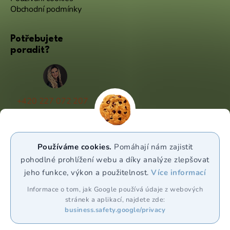
Obchodní podmínky
Potřebujete
poradit?
+420 227 072 207
(Po - Pá 9:00 - 17:00)
info@puravia.cz
Používáme cookies.
Pomáhají nám zajistit
WhatsApp
pohodlné prohlížení webu a díky analýze zlepšovat
jeho funkce, výkon a použitelnost.
Více informací
Sledujte nás
Informace o tom, jak Google používá údaje z webových
stránek a aplikací, najdete zde:
business.safety.google/privacy