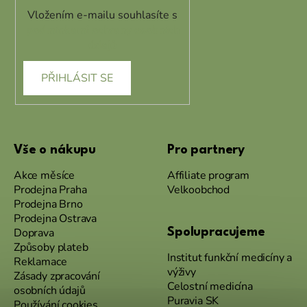
Vložením e-mailu souhlasíte s
podmínkami ochrany osobních
údajů
PŘIHLÁSIT SE
Vše o nákupu
Pro partnery
Akce měsíce
Affiliate program
Prodejna Praha
Velkoobchod
Prodejna Brno
Prodejna Ostrava
Doprava
Spolupracujeme
Způsoby plateb
Institut funkční medicíny a
Reklamace
výživy
Zásady zpracování
Celostní medicína
osobních údajů
Puravia SK
Používání cookies