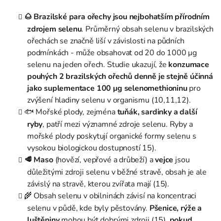
🌰 Brazilské para ořechy jsou nejbohatším přírodním
zdrojem selenu
. Průměrný obsah selenu v brazilských
ořechách se značně liší v závislosti na půdních
podmínkách - může obsahovat od 20 do 1000 μg
selenu na jeden ořech. Studie ukazují, že
konzumace
pouhých 2 brazilských ořechů denně je stejně účinná
jako suplementace 100 μg selenomethioninu
pro
zvýšení hladiny selenu v organismu (10,11,12).
🐟 Mořské plody, zejména
tuňák, sardinky a další
ryby
, patří mezi významné zdroje selenu. Ryby a
mořské plody poskytují organické formy selenu s
vysokou biologickou dostupností 15).
🥩 Maso
(hovězí, vepřové a drůbeží) a
vejce
jsou
důležitými zdroji selenu v běžné stravě, obsah je ale
závislý na stravě, kterou zvířata mají (15).
🌾 Obsah selenu v obilninách závisí na koncentraci
selenu v půdě, kde byly pěstovány.
Pšenice, rýže a
luštěniny
mohou být dobrými zdroji (15),
pokud