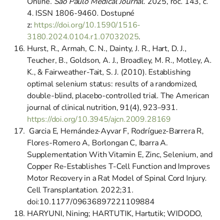
Online.
Sao Paulo Medical Journal
. 2025, roč. 143, č.
4. ISSN 1806-9460. Dostupné
z:
https://doi.org/10.1590/1516-
3180.2024.0104.r1.07032025
.
Hurst, R., Armah, C. N., Dainty, J. R., Hart, D. J.,
Teucher, B., Goldson, A. J., Broadley, M. R., Motley, A.
K., & Fairweather-Tait, S. J. (2010). Establishing
optimal selenium status: results of a randomized,
double-blind, placebo-controlled trial. The American
journal of clinical nutrition, 91(4), 923–931.
https://doi.org/10.3945/ajcn.2009.28169
Garcia E, Hernández-Ayvar F, Rodríguez-Barrera R,
Flores-Romero A, Borlongan C, Ibarra A.
Supplementation With Vitamin E, Zinc, Selenium, and
Copper Re-Establishes T-Cell Function and Improves
Motor Recovery in a Rat Model of Spinal Cord Injury.
Cell Transplantation. 2022;31.
doi:10.1177/09636897221109884
HARYUNI, Nining; HARTUTIK, Hartutik; WIDODO,