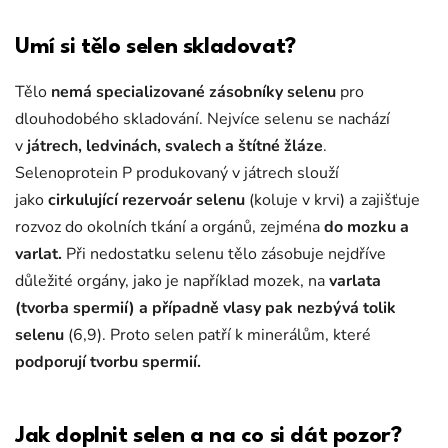
Umí si tělo selen skladovat?
Tělo
nemá specializované zásobníky selenu
pro
dlouhodobého skladování. Nejvíce selenu se nachází
v
játrech, ledvinách, svalech a štítné žláze
.
Selenoprotein P produkovaný v játrech slouží
jako
cirkulující rezervoár selenu
(koluje v krvi) a zajišťuje
rozvoz do okolních tkání a orgánů, zejména
do mozku a
varlat.
Při nedostatku selenu tělo zásobuje nejdříve
důležité orgány, jako je například mozek, na
varlata
(tvorba spermií) a případně vlasy pak nezbývá tolik
selenu
(6,9). Proto selen patří k minerálům, které
podporují tvorbu spermií.
Jak doplnit selen a na co si dát pozor?