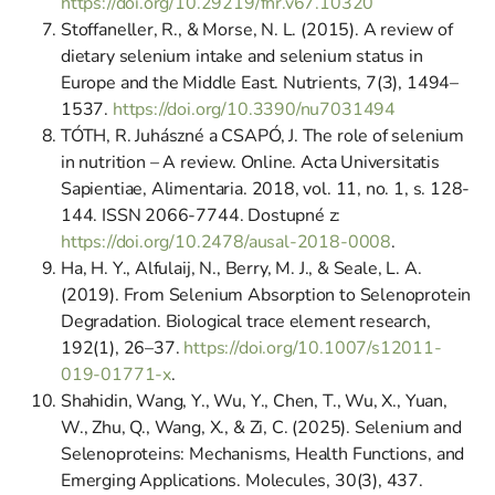
https://doi.org/10.29219/fnr.v67.10320
Stoffaneller, R., & Morse, N. L. (2015). A review of
dietary selenium intake and selenium status in
Europe and the Middle East. Nutrients, 7(3), 1494–
1537.
https://doi.org/10.3390/nu7031494
TÓTH, R. Juhászné a CSAPÓ, J. The role of selenium
in nutrition – A review. Online. Acta Universitatis
Sapientiae, Alimentaria. 2018, vol. 11, no. 1, s. 128-
144. ISSN 2066-7744. Dostupné z:
https://doi.org/10.2478/ausal-2018-0008
.
Ha, H. Y., Alfulaij, N., Berry, M. J., & Seale, L. A.
(2019). From Selenium Absorption to Selenoprotein
Degradation. Biological trace element research,
192(1), 26–37.
https://doi.org/10.1007/s12011-
019-01771-x
.
Shahidin, Wang, Y., Wu, Y., Chen, T., Wu, X., Yuan,
W., Zhu, Q., Wang, X., & Zi, C. (2025). Selenium and
Selenoproteins: Mechanisms, Health Functions, and
Emerging Applications. Molecules, 30(3), 437.