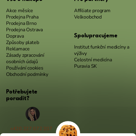
Akce měsíce
Affiliate program
Prodejna Praha
Velkoobchod
Prodejna Brno
Prodejna Ostrava
Doprava
Spolupracujeme
Způsoby plateb
Institut funkční medicíny a
Reklamace
výživy
Zásady zpracování
Celostní medicína
osobních údajů
Puravia SK
Používání cookies
Obchodní podmínky
Potřebujete
poradit?
+420 227 072 207
(Po - Pá 9:00 - 17:00)