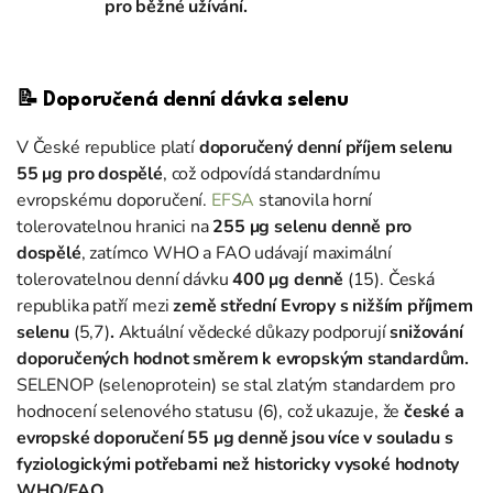
pro běžné užívání.
📝
Doporučená denní dávka selenu
V České republice platí
doporučený denní příjem selenu
55 μg pro dospělé
, což odpovídá standardnímu
evropskému doporučení.
EFSA
stanovila horní
tolerovatelnou hranici na
255 μg selenu denně pro
dospělé
, zatímco WHO a FAO udávají maximální
tolerovatelnou denní dávku
400 μg denně
(15). Česká
republika patří mezi
země střední Evropy s nižším příjmem
selenu
(5,7)
.
Aktuální vědecké důkazy podporují
snižování
doporučených hodnot směrem k evropským standardům.
SELENOP (selenoprotein) se stal zlatým standardem pro
hodnocení selenového statusu (6), což ukazuje, že
české a
evropské doporučení 55 μg denně jsou více v souladu s
fyziologickými potřebami než historicky vysoké hodnoty
WHO/FAO.