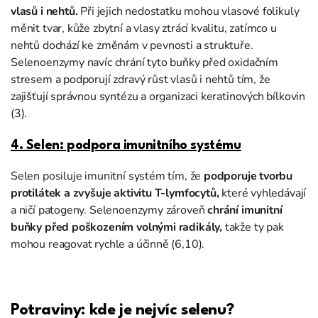
vlasů i nehtů.
Při jejich nedostatku mohou vlasové folikuly
měnit tvar, kůže zbytní a vlasy ztrácí kvalitu, zatímco u
nehtů dochází ke změnám v pevnosti a struktuře.
Selenoenzymy navíc chrání tyto buňky před oxidačním
stresem a podporují zdravý růst vlasů i nehtů tím, že
zajišťují správnou syntézu a organizaci keratinových bílkovin
(3).
4. Selen: podpora imunitního systému
Selen posiluje imunitní systém tím, že
podporuje tvorbu
protilátek a zvyšuje aktivitu T-lymfocytů,
které vyhledávají
a ničí patogeny. Selenoenzymy zároveň
chrání imunitní
buňky před poškozením volnými radikály,
takže ty pak
mohou reagovat rychle a účinně (6,10).
Potraviny: kde je nejvíc selenu?