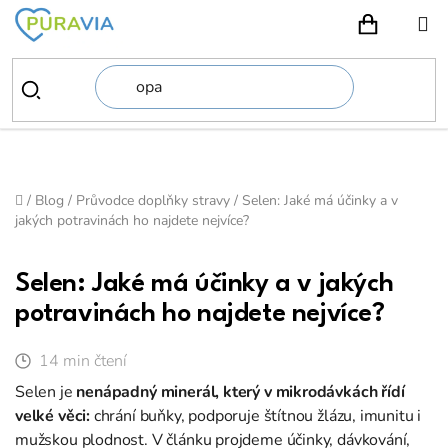
Přejít
na
NÁKUPN
obsah
Domů
/
Blog
/
Průvodce doplňky stravy
/
Selen: Jaké má účinky a v
jakých potravinách ho najdete nejvíce?
Selen: Jaké má účinky a v jakých
potravinách ho najdete nejvíce?
14 min čtení
Selen je
nenápadný minerál, který v mikrodávkách řídí
velké věci:
chrání buňky, podporuje štítnou žlázu, imunitu i
mužskou plodnost. V článku projdeme účinky, dávkování,