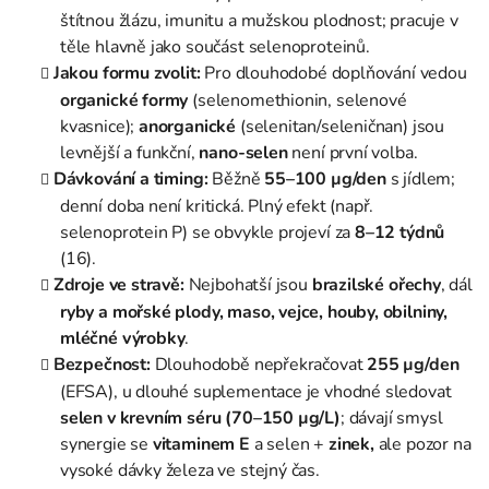
štítnou žlázu, imunitu a mužskou plodnost; pracuje v
těle hlavně jako součást selenoproteinů.
Jakou formu zvolit:
Pro dlouhodobé doplňování vedou
organické formy
(selenomethionin, selenové
kvasnice);
anorganické
(selenitan/seleničnan) jsou
levnější a funkční,
nano-selen
není první volba.
Dávkování a timing:
Běžně
55–100 µg/den
s jídlem;
denní doba není kritická. Plný efekt (např.
selenoprotein P) se obvykle projeví za
8–12 týdnů
(16).
Zdroje ve stravě:
Nejbohatší jsou
brazilské ořechy
, dál
ryby a mořské plody, maso, vejce, houby, obilniny,
mléčné výrobky
.
Bezpečnost:
Dlouhodobě nepřekračovat
255 µg/den
(EFSA), u dlouhé suplementace je vhodné sledovat
selen v krevním séru (70–150 µg/L)
; dávají smysl
synergie se
vitaminem E
a selen +
zinek,
ale pozor na
vysoké dávky železa ve stejný čas.