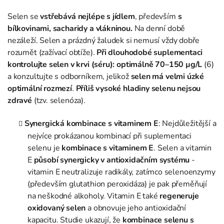
Selen se
vstřebává nejlépe s jídlem
, především
s
bílkovinami, sacharidy a vlákninou.
Na denní době
nezáleží. Selen a prázdný žaludek si nemusí vždy dobře
rozumět (zažívací obtíže).
Při dlouhodobé suplementaci
kontrolujte selen v krvi (séru): optimálně 70–150 µg/L
(6)
a konzultujte s odborníkem, jelikož
selen má velmi úzké
optimální rozmezí
.
Příliš vysoké hladiny selenu nejsou
zdravé
(tzv. selenóza).
Synergická kombinace s vitaminem E
: Nejdůležitější a
nejvíce prokázanou kombinací při suplementaci
selenu je
kombinace s vitaminem E
. Selen a vitamin
E
působí synergicky v antioxidačním systému
-
vitamin E neutralizuje radikály, zatímco selenoenzymy
(především glutathion peroxidáza) je pak přeměňují
na neškodné alkoholy. Vitamin E také
regeneruje
oxidovaný selen
a obnovuje jeho antioxidační
kapacitu. Studie ukazují, že
kombinace selenu s