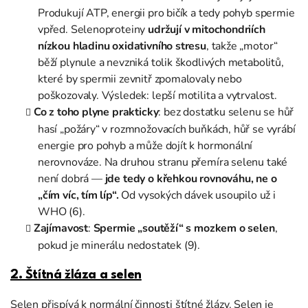
Produkují ATP, energii pro bičík a tedy pohyb spermie
vpřed. Selenoproteiny
udržují v mitochondriích
nízkou hladinu oxidativního stresu
, takže „motor“
běží plynule a nevzniká tolik škodlivých metabolitů,
které by spermii zevnitř zpomalovaly nebo
poškozovaly. Výsledek: lepší motilita a vytrvalost.
Co z toho plyne prakticky
: bez dostatku selenu se hůř
hasí „požáry“ v rozmnožovacích buňkách, hůř se vyrábí
energie pro pohyb a může dojít k hormonální
nerovnováze. Na druhou stranu přemíra selenu také
není dobrá —
jde tedy o křehkou rovnováhu, ne o
„čím víc, tím líp“.
Od vysokých dávek usoupilo už i
WHO (6).
Zajímavost
:
Spermie „soutěží“ s mozkem o selen
,
pokud je minerálu nedostatek (9).
2. Štítná žláza a selen
Selen přispívá k normální činnosti štítné žlázy. Selen je