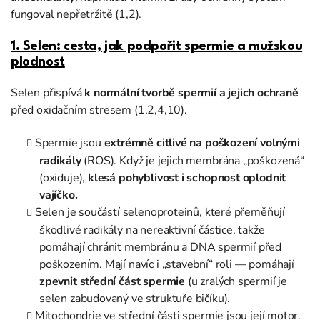
fungoval nepřetržitě (1,2).
1. Selen: cesta, jak podpořit spermie a mužskou
plodnost
Selen přispívá
k normální tvorbě spermií
a jejich ochraně
před oxidačním stresem (1,2,4,10).
Spermie jsou
extrémně citlivé na poškození volnými
radikály
(ROS). Když je jejich membrána „poškozená“
(oxiduje),
klesá pohyblivost i schopnost oplodnit
vajíčko.
Selen je součástí selenoproteinů, které přeměňují
škodlivé radikály na nereaktivní částice, takže
pomáhají chránit membránu a DNA spermií před
poškozením. Mají navíc i „stavební“ roli — pomáhají
zpevnit střední část spermie
(u zralých spermií je
selen zabudovaný ve struktuře bičíku).
Mitochondrie ve střední části spermie jsou její motor.