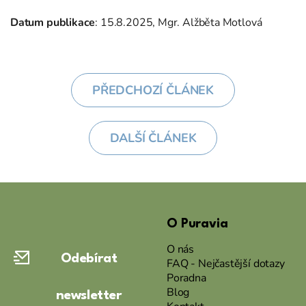
Datum publikace
: 15.8.2025, Mgr. Alžběta Motlová
PŘEDCHOZÍ ČLÁNEK
DALŠÍ ČLÁNEK
Z
á
O Puravia
p
a
O nás
Odebírat
t
FAQ - Nejčastější dotazy
Poradna
í
Blog
newsletter