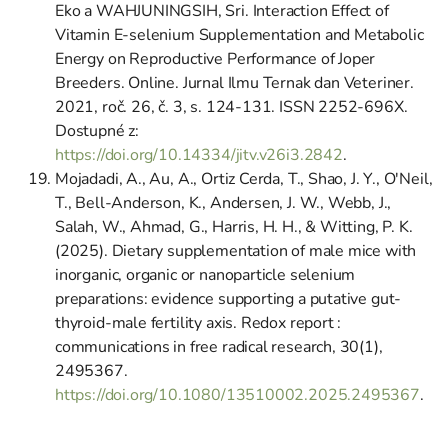
Eko a WAHJUNINGSIH, Sri. Interaction Effect of
Vitamin E-selenium Supplementation and Metabolic
Energy on Reproductive Performance of Joper
Breeders. Online. Jurnal Ilmu Ternak dan Veteriner.
2021, roč. 26, č. 3, s. 124-131. ISSN 2252-696X.
Dostupné z:
https://doi.org/10.14334/jitv.v26i3.2842
.
Mojadadi, A., Au, A., Ortiz Cerda, T., Shao, J. Y., O'Neil,
T., Bell-Anderson, K., Andersen, J. W., Webb, J.,
Salah, W., Ahmad, G., Harris, H. H., & Witting, P. K.
(2025). Dietary supplementation of male mice with
inorganic, organic or nanoparticle selenium
preparations: evidence supporting a putative gut-
thyroid-male fertility axis. Redox report :
communications in free radical research, 30(1),
2495367.
https://doi.org/10.1080/13510002.2025.2495367
.