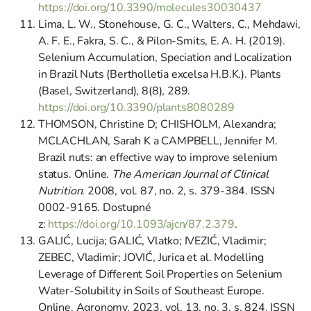
https://doi.org/10.3390/molecules30030437
Lima, L. W., Stonehouse, G. C., Walters, C., Mehdawi,
A. F. E., Fakra, S. C., & Pilon-Smits, E. A. H. (2019).
Selenium Accumulation, Speciation and Localization
in Brazil Nuts (Bertholletia excelsa H.B.K.). Plants
(Basel, Switzerland), 8(8), 289.
https://doi.org/10.3390/plants8080289
THOMSON, Christine D; CHISHOLM, Alexandra;
MCLACHLAN, Sarah K a CAMPBELL, Jennifer M.
Brazil nuts: an effective way to improve selenium
status. Online.
The American Journal of Clinical
Nutrition
. 2008, vol. 87, no. 2, s. 379-384. ISSN
0002-9165. Dostupné
z:
https://doi.org/10.1093/ajcn/87.2.379
.
GALIĆ, Lucija; GALIĆ, Vlatko; IVEZIĆ, Vladimir;
ZEBEC, Vladimir; JOVIĆ, Jurica et al. Modelling
Leverage of Different Soil Properties on Selenium
Water-Solubility in Soils of Southeast Europe.
Online. Agronomy. 2023, vol. 13, no. 3, s. 824. ISSN