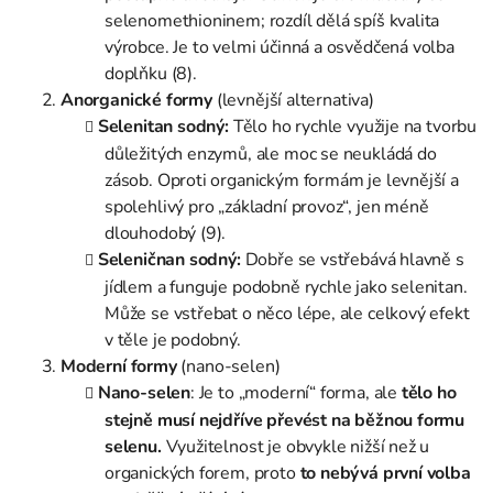
selenomethioninem; rozdíl dělá spíš kvalita
výrobce. Je to velmi účinná a osvědčená volba
doplňku (8).
Anorganické formy
(levnější alternativa)
Selenitan sodný:
Tělo ho rychle využije na tvorbu
důležitých enzymů, ale moc se neukládá do
zásob. Oproti organickým formám je levnější a
spolehlivý pro „základní provoz“, jen méně
dlouhodobý (9).
Seleničnan sodný:
Dobře se vstřebává hlavně s
jídlem a funguje podobně rychle jako selenitan.
Může se vstřebat o něco lépe, ale celkový efekt
v těle je podobný.
Moderní formy
(nano-selen)
Nano-selen
: Je to „moderní“ forma, ale
tělo ho
stejně musí nejdříve převést na běžnou formu
selenu.
Využitelnost je obvykle nižší než u
organických forem, proto
to nebývá první volba