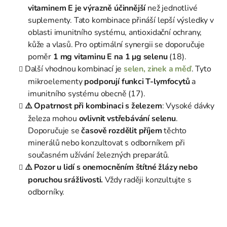
vitaminem E je výrazně účinnější
než jednotlivé
suplementy. Tato kombinace přináší lepší výsledky v
oblasti imunitního systému, antioxidační ochrany,
kůže a vlasů. Pro optimální synergii se doporučuje
poměr
1 mg vitaminu E na 1 μg selenu
(18).
Další vhodnou kombinací je
selen, zinek a měď
. Tyto
mikroelementy
podporují funkci T-lymfocytů
a
imunitního systému obecně (17).
⚠️ Opatrnost při kombinaci s železem
: Vysoké dávky
železa mohou
ovlivnit vstřebávání selenu
.
Doporučuje se
časově rozdělit příjem
těchto
minerálů nebo konzultovat s odborníkem při
současném užívání železných preparátů.
⚠️ Pozor u lidí s onemocněním štítné žlázy nebo
poruchou srážlivosti.
Vždy raději konzultujte s
odborníky.