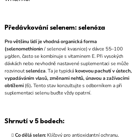
Předávkování selenem: selenóza
Pro většinu lidí je vhodná organická forma
(selenomethionin
/ selenové kvasnice) v dávce 55–100
µg/den, často se kombinuje s vitaminem E. Při vysokých
dávkách nebo nevhodně nastavené suplementaci se může
rozvinout
selenóza
. Ta je typická
kovovou pachutí v ústech,
vypadáváním vlasů, změnami nehtů, únavou a zažívacími
obtížemi
(6)
.
Tento stav konzultujte s odborníkem a při
suplementaci selenu buďte vždy opatrní.
Shrnutí v 5 bodech
:
Co dělá selen:
Klíčový pro antioxidantní ochranu,