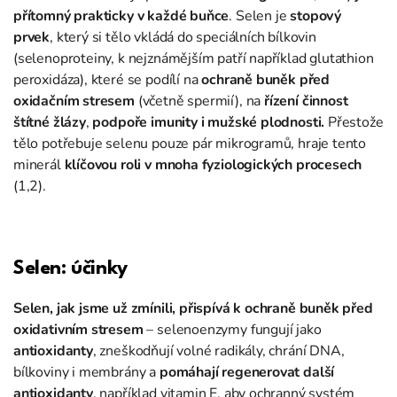
přítomný prakticky v každé buňce
. Selen je
stopový
prvek
, který si tělo vkládá do speciálních bílkovin
(selenoproteiny, k nejznámějším patří například glutathion
peroxidáza), které se podílí na
ochraně buněk před
oxidačním stresem
(včetně spermií), na
řízení činnost
štítné žlázy
,
podpoře imunity i mužské plodnosti.
Přestože
tělo potřebuje selenu pouze pár mikrogramů, hraje tento
minerál
klíčovou roli v mnoha fyziologických procesech
(1,2).
Selen: účinky
Selen, jak jsme už zmínili, přispívá k ochraně buněk před
oxidativním stresem
– selenoenzymy fungují jako
antioxidanty
, zneškodňují volné radikály, chrání DNA,
bílkoviny i membrány a
pomáhají regenerovat další
antioxidanty
, například vitamin E, aby ochranný systém