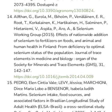
2073-4395. Dostupné z:
https://doi.org/10.3390/agronomy13030824
.
Alfthan, G., Eurola, M., Ekholm, P., Venäläinen, E. R.,
Root, T., Korkalainen, K., Hartikainen, H., Salminen, P.,
Hietaniemi, V., Aspila, P., Aro, A., & Selenium
Working Group (2015). Effects of nationwide addition
of selenium to fertilizers on foods, and animal and
human health in Finland: From deficiency to optimal
selenium status of the population. Journal of trace
elements in medicine and biology : organ of the
Society for Minerals and Trace Elements (GMS), 31,
142–147.
https://doi.org/10.1016/j.jtemb.2014.04.009
PEDRO, Elen Cintia Vale; LEVY, Jéssica; MARCHIONI,
Dirce Maria Lobo a BENSENOR, Isabela Judith
Martins. Selenium intake, food sources, and
associated factors in Brazilian Longitudinal Study of
Adult Health (ELSA-Brasil): a cross-sectional study.