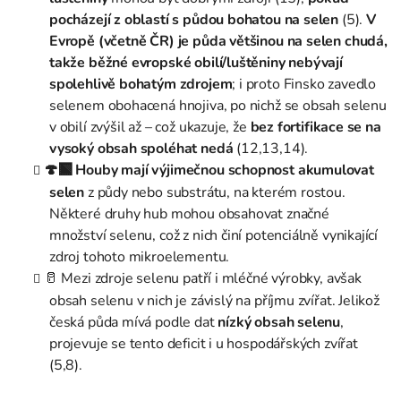
pocházejí z oblastí s půdou bohatou na selen
(5).
V
Evropě (včetně ČR) je půda většinou na selen chudá,
takže běžné evropské obilí/luštěniny nebývají
spolehlivě bohatým zdrojem
; i proto Finsko zavedlo
selenem obohacená hnojiva, po nichž se obsah selenu
v obilí zvýšil až – což ukazuje, že
bez fortifikace se na
vysoký obsah spoléhat nedá
(12,13,14).
🍄‍🟫 Houby mají výjimečnou schopnost akumulovat
selen
z půdy nebo substrátu, na kterém rostou.
Některé druhy hub mohou obsahovat značné
množství selenu, což z nich činí potenciálně vynikající
zdroj tohoto mikroelementu.
🥛 Mezi zdroje selenu patří i mléčné výrobky, avšak
obsah selenu v nich je závislý na příjmu zvířat. Jelikož
česká půda mívá podle dat
nízký obsah selenu
,
projevuje se tento deficit i u hospodářských zvířat
(5,8).