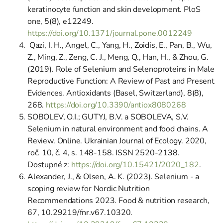
keratinocyte function and skin development. PloS
one, 5(8), e12249.
https://doi.org/10.1371/journal.pone.0012249
Qazi, I. H., Angel, C., Yang, H., Zoidis, E., Pan, B., Wu,
Z., Ming, Z., Zeng, C. J., Meng, Q., Han, H., & Zhou, G.
(2019). Role of Selenium and Selenoproteins in Male
Reproductive Function: A Review of Past and Present
Evidences. Antioxidants (Basel, Switzerland), 8(8),
268.
https://doi.org/10.3390/antiox8080268
SOBOLEV, O.I.; GUTYJ, B.V. a SOBOLEVA, S.V.
Selenium in natural environment and food chains. A
Review. Online. Ukrainian Journal of Ecology. 2020,
roč. 10, č. 4, s. 148-158. ISSN 2520-2138.
Dostupné z:
https://doi.org/10.15421/2020_182
.
Alexander, J., & Olsen, A. K. (2023). Selenium - a
scoping review for Nordic Nutrition
Recommendations 2023. Food & nutrition research,
67, 10.29219/fnr.v67.10320.