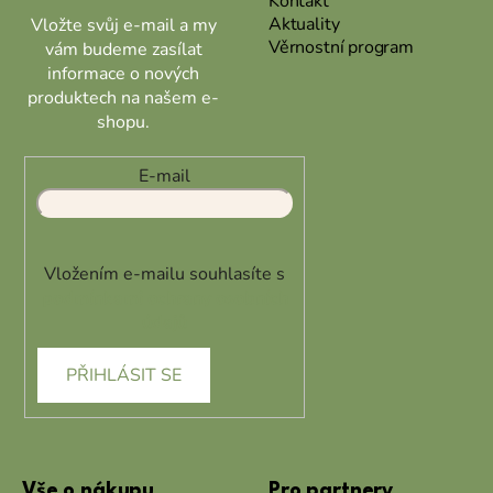
Kontakt
Aktuality
Vložte svůj e-mail a my
Věrnostní program
vám budeme zasílat
informace o nových
produktech na našem e-
shopu.
E-mail
Vložením e-mailu souhlasíte s
podmínkami ochrany osobních
údajů
PŘIHLÁSIT SE
Vše o nákupu
Pro partnery