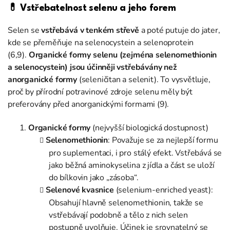
💊
Vstřebatelnost selenu a jeho forem
Selen se
vstřebává v tenkém střevě
a poté putuje do jater,
kde se přeměňuje na selenocystein a selenoprotein
(6,9).
Organické formy selenu (zejména selenomethionin
a selenocystein) jsou účinněji vstřebávány než
anorganické formy
(seleničitan a selenit). To vysvětluje,
proč by přírodní potravinové zdroje selenu měly být
preferovány před anorganickými formami (9).
Organické formy
(nejvyšší biologická dostupnost)
Selenomethionin
: Považuje se za nejlepší formu
pro suplementaci, i pro stálý efekt. Vstřebává se
jako běžná aminokyselina z jídla a část se uloží
do bílkovin jako „zásoba“.
Selenové kvasnice
(selenium-enriched yeast):
Obsahují hlavně selenomethionin, takže se
vstřebávají podobně a tělo z nich selen
postupně uvolňuje. Účinek je srovnatelný se