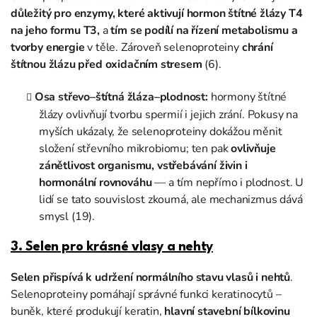
důležitý pro enzymy, které aktivují hormon štítné žlázy T4
na jeho formu
T3,
a
tím se podílí na řízení metabolismu a
tvorby energie
v těle. Zároveň selenoproteiny
chrání
štítnou žlázu před oxidačním stresem
(6).
Osa střevo–štítná žláza–plodnost:
hormony štítné
žlázy ovlivňují tvorbu spermií i jejich zrání. Pokusy na
myších ukázaly, že selenoproteiny dokážou měnit
složení střevního mikrobiomu; ten pak
ovlivňuje
zánětlivost organismu, vstřebávání živin i
hormonální rovnováhu
— a tím nepřímo i plodnost. U
lidí se tato souvislost zkoumá, ale mechanizmus dává
smysl (19).
3. Selen pro krásné vlasy a nehty
Selen přispívá k udržení normálního stavu vlasů i nehtů
.
Selenoproteiny pomáhají správné funkci keratinocytů –
buněk, které produkují keratin,
hlavní stavební bílkovinu