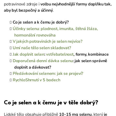
potravinové zdroje i
volbu nejvhodnější formy doplňku tak,
aby byl bezpečný a účinný
.
Co je selen a k čemu je dobrý?
Účinky selenu: plodnost, imunita, štítná žláza,
hormonální rovnováha
V jakých potravinách je selen nejvíce?
Umí naše tělo selen skladovat?
Jak doplnit selen
:
vstřebatelnost
, formy, kombinace
Doporučená denní dávka selenu
: jak selen správně
doplnit a dávkovat?
Předávkování selenem: jak se projeví?
RychloShrnutí v 5 bodech
Co je selen a k čemu je v těle dobrý?
Lidské tělo obsahuje přibližně
10-15 mg selenu
, který
je