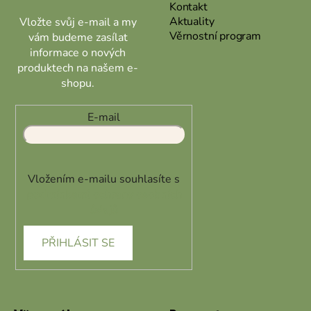
y
Kontakt
v
Aktuality
Vložte svůj e-mail a my
ý
Věrnostní program
vám budeme zasílat
p
informace o nových
i
produktech na našem e-
s
shopu.
u
E-mail
Vložením e-mailu souhlasíte s
podmínkami ochrany osobních
údajů
PŘIHLÁSIT SE