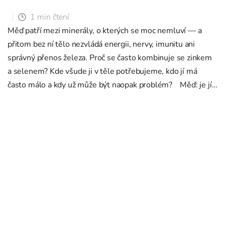
1 min čtení
Měď patří mezi minerály, o kterých se moc nemluví — a
přitom bez ní tělo nezvládá energii, nervy, imunitu ani
správný přenos železa. Proč se často kombinuje se zinkem
a selenem? Kde všude ji v těle potřebujeme, kdo jí má
často málo a kdy už může být naopak problém? Měď: je jí
málo, al...