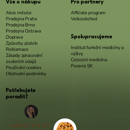
Vše o nákupu
Pro partnery
Akce měsíce
Affiliate program
Prodejna Praha
Velkoobchod
Prodejna Brno
Prodejna Ostrava
Doprava
Spolupracujeme
Způsoby plateb
Institut funkční medicíny a
Reklamace
výživy
Zásady zpracování
Celostní medicína
osobních údajů
Puravia SK
Používání cookies
Obchodní podmínky
Potřebujete
poradit?
+420 227 072 207