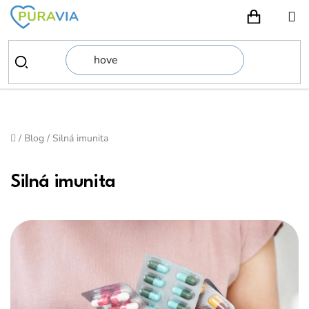
Přejít
na
NÁKUPN
obsah
Domů
/
Blog
/
Silná imunita
Silná imunita
V
ý
p
i
s
č