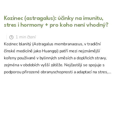
Kozinec (astragalus): účinky na imunitu,
stres i hormony + pro koho není vhodný?
1 min čtení
Kozinec blanitý (Astragalus membranaceus, v tradiční
čínské medicíně jako Huangqi) patří mezi nejznámější
kořeny používané v bylinných směsích a doplňcích stravy,
zejména v obdobích vyšší zátěže. Nejčastěji se spojuje s
podporou přirozené obranyschopnosti a adaptací na stres,
ale zaujme i dalšími ob...