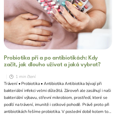
l
á
n
k
ů
Probiotika při a po antibiotikách: Kdy
začít, jak dlouho užívat a jaká vybrat?
1 min čtení
Trávení • Probiotika • Antibiotika Antibiotika bývají při
bakteriální infekci velmi důležitá. Zároveň ale zasáhují i naši
bakteriální výbavu, střevní mikrobiom, prostředí, které se
podílí na trávení, imunitě i celkové pohodě. Právě proto při
antibiotikách řešíme probiotika. V poslední době kolem to...