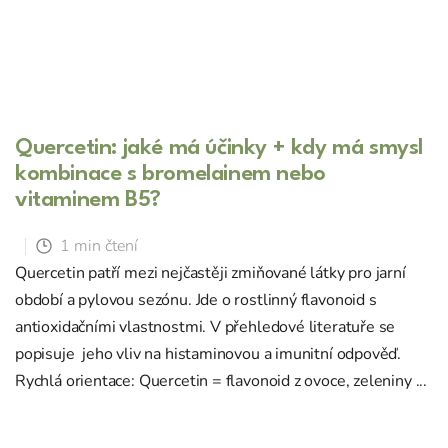
Quercetin: jaké má účinky + kdy má smysl
kombinace s bromelainem nebo
vitaminem B5?
1 min čtení
Quercetin patří mezi nejčastěji zmiňované látky pro jarní
období a pylovou sezónu. Jde o rostlinný flavonoid s
antioxidačními vlastnostmi. V přehledové literatuře se
popisuje jeho vliv na histaminovou a imunitní odpověď.
Rychlá orientace: Quercetin = flavonoid z ovoce, zeleniny ...