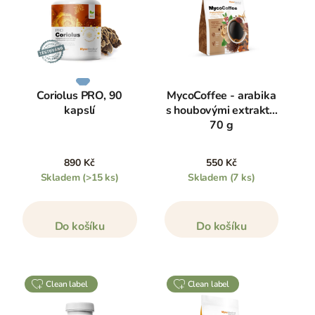
Coriolus PRO, 90
MycoCoffee - arabika
kapslí
s houbovými extrakty,
70 g
890 Kč
550 Kč
Skladem
(>15 ks)
Skladem
(7 ks)
Do košíku
Do košíku
clean label
clean label