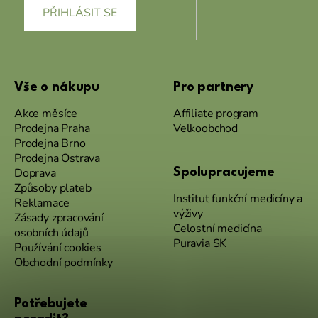
PŘIHLÁSIT SE
Vše o nákupu
Pro partnery
Akce měsíce
Affiliate program
Prodejna Praha
Velkoobchod
Prodejna Brno
Prodejna Ostrava
Doprava
Spolupracujeme
Způsoby plateb
Institut funkční medicíny a
Reklamace
výživy
Zásady zpracování
Celostní medicína
osobních údajů
Puravia SK
Používání cookies
Obchodní podmínky
Potřebujete