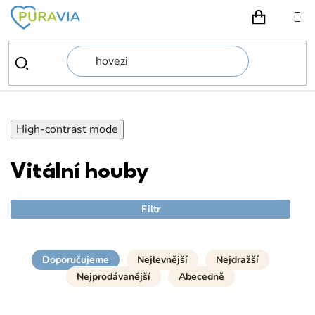
Přejít
na
NÁKUPN
obsah
High-contrast mode
Vitální houby
Filtr
Doporučujeme
Nejlevnější
Nejdražší
Nejprodávanější
Abecedně