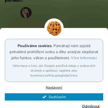
poradit?
+420 227 072 207
(Po - Pá 9:00 - 17:00)
info@puravia.cz
Používáme cookies.
Pomáhají nám zajistit
WhatsApp
pohodlné prohlížení webu a díky analýze zlepšovat
jeho funkce, výkon a použitelnost.
Více informací
Sledujte nás
Informace o tom, jak Google používá údaje z webových
stránek a aplikací, najdete zde:
business.safety.google/privacy
Nastavení
Souhlasím
Vytvořil Shoptet Premium
Odmítnout
Copyright 2026
Puravia.cz
. Všechna práva vyhrazena.