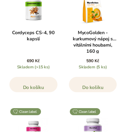
Cordyceps CS-4, 90
MycoGolden -
kapslí
kurkumový nápoj s
vitálními houbami,
160 g
690 Kč
590 Kč
Skladem
(>15 ks)
Skladem
(5 ks)
Do košíku
Do košíku
clean label
clean label