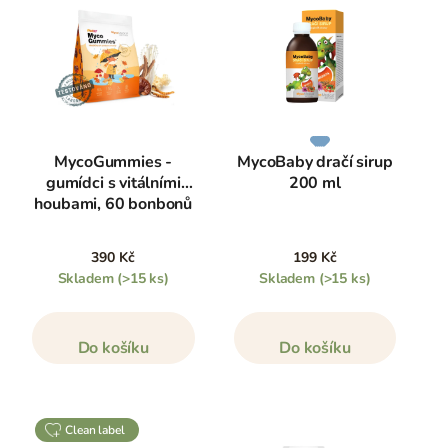
MycoGummies -
MycoBaby dračí sirup
gumídci s vitálními
200 ml
houbami, 60 bonbonů
390 Kč
199 Kč
Skladem
(>15 ks)
Skladem
(>15 ks)
Do košíku
Do košíku
clean label