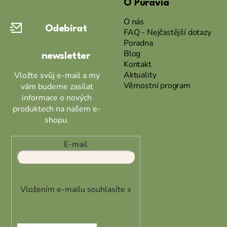
O Puravia
p
a
O nás
Odebírat
t
FAQ - Nejčastější dotazy
Poradna
í
Blog
newsletter
Kontakt
Aktuality
Vložte svůj e-mail a my
Věrnostní program
vám budeme zasílat
informace o nových
produktech na našem e-
shopu.
E-mail
Vložením e-mailu souhlasíte s
podmínkami ochrany osobních
údajů