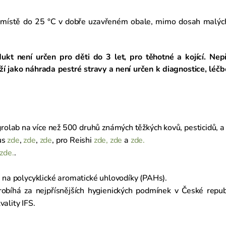
místě do 25 °C v dobře uzavřeném obale, mimo dosah malýc
ukt není určen pro děti do 3 let, pro těhotné a kojící. Ne
 jako náhrada pestré stravy a není určen k diagnostice, léčbě
rolab na více než 500 druhů známých těžkých kovů, pesticidů, 
us
zde
,
zde
,
zde
, pro Reishi
zde,
zde
a
zde.
zde.
.
i na polycyklické aromatické uhlovodíky (PAHs).
bíhá za nejpřísnějších hygienických podmínek v České republ
ality IFS.