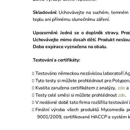
Skladování:
Uchovávejte na suchém, temném 
teplu ani přímému slunečnímu záření.
Upozornění:
Jedná se o doplněk stravy. Prod
Uchovávejte mimo dosah dětí. Produkt neslouží
Doba expirace vyznačena na obalu.
Testování a certifikáty:
Testováno německou nezávislou laboratoří Ag
Tyto testy si můžete prohlédnout pro Polypor
Kvalita zaručena certifikátem z analýzy,
zde
a
Testy celé směsi si můžete prohlédnout
zde
.
V nedávné době tato firma rozšířila testování 
Finální výroba všech produktů Mycomedia pro
9001/2009, certifikované HACCP a systém kv