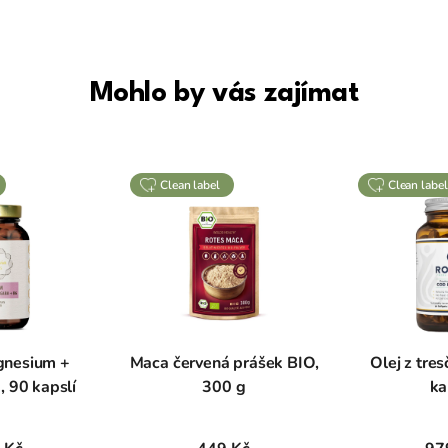
Mohlo by vás zajímat
clean label
clean label
nesium +
Maca červená prášek BIO,
Olej z tres
 90 kapslí
300 g
ka