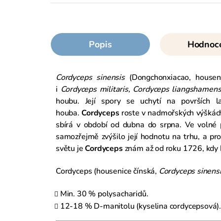
Popis
Hodnoc
Cordyceps sinensis
(Dongchonxiacao, housen
i
Cordyceps militaris, Cordyceps liangshamens
houbu. Její spory se uchytí na površích 
houba.
Cordyceps
roste v nadmořských výškách 
sbírá v období od dubna do srpna. Ve volné 
samozřejmě zvýšilo její hodnotu na trhu, a p
světu je
Cordyceps
znám až od roku 1726, kdy b
Cordyceps (housenice čínská,
Cordyceps sinens
Min. 30 % polysacharidů.
12-18 % D-manitolu (kyselina cordycepsová)