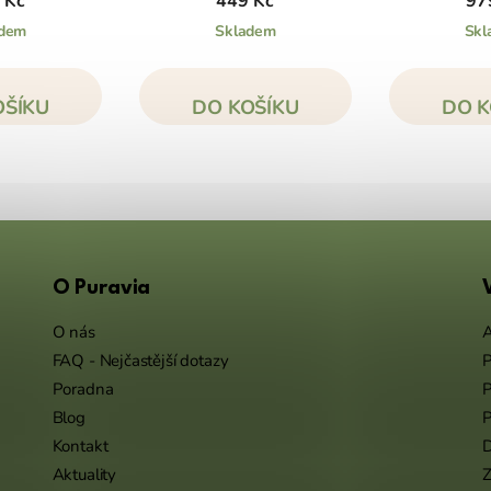
 Kč
449 Kč
97
adem
Skladem
Skl
OŠÍKU
DO KOŠÍKU
DO K
O Puravia
O nás
A
FAQ - Nejčastější dotazy
P
Poradna
P
Blog
P
Kontakt
Aktuality
Z