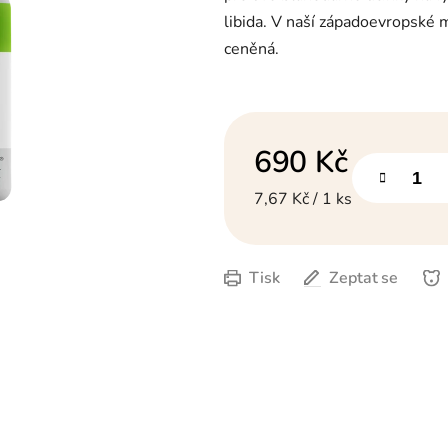
hvězdiček.
libida. V naší západoevropské 
ceněná.
690 Kč
Měrná cena:
7,67 Kč / 1 ks
Tisk
Zeptat se