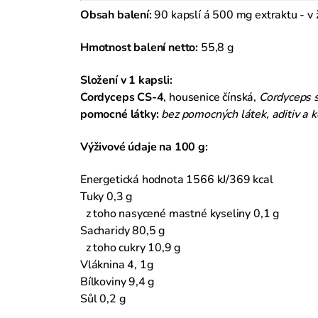
Obsah balení:
90 kapslí á 500 mg extraktu - v ž
Hmotnost balení
netto:
55,8 g
Složení v 1 kapsli:
Cordyceps CS-4
, housenice čínská,
Cordyceps s
pomocné látky:
bez pomocných látek, aditiv a 
Výživové údaje na 100 g:
Energetická hodnota 1566 kJ/369 kcal
Tuky 0,3 g
z toho nasycené mastné kyseliny 0,1 g
Sacharidy 80,5 g
z toho cukry 10,9 g
Vláknina 4, 1g
Bílkoviny 9,4 g
Sůl 0,2 g