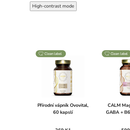
High-contrast mode
clean label
clean label
Přírodní vápník Ovovital,
CALM Mag
60 kapslí
GABA + B6,