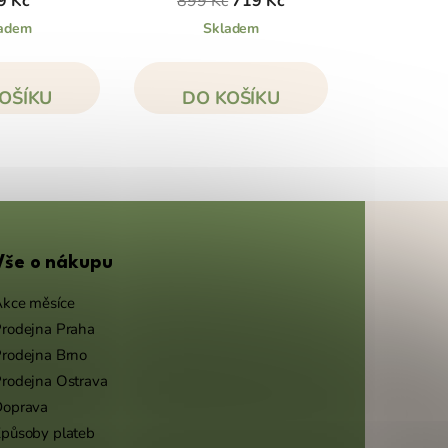
9 Kč
899 Kč
719 Kč
adem
Skladem
OŠÍKU
DO KOŠÍKU
Vše o nákupu
kce měsíce
rodejna Praha
rodejna Brno
rodejna Ostrava
Doprava
působy plateb