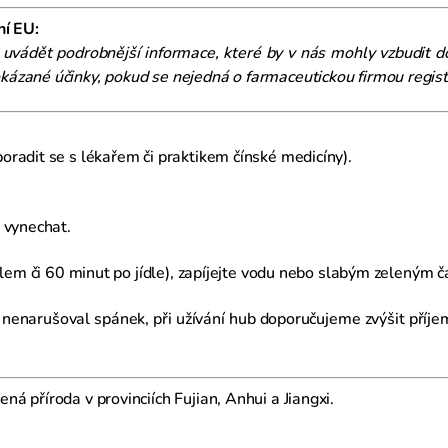
ní EU:
uvádět podrobnější informace, které by v nás mohly vzbudit d
ázané účinky, pokud se nejedná o farmaceutickou firmou regist
oradit se s lékařem či praktikem čínské medicíny).
 vynechat.
dlem či 60 minut po jídle), zapíjejte vodu nebo slabým zeleným č
 nenarušoval spánek, při užívání hub doporučujeme zvýšit příje
á příroda v provinciích Fujian, Anhui a Jiangxi.