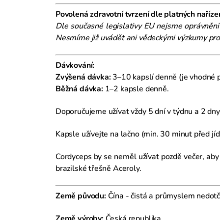
Povolená zdravotní tvrzení dle platných naříze
Dle současné legislativy EU nejsme oprávněni 
Nesmíme již uvádět ani vědeckými výzkumy prok
Dávkování:
Zvýšená dávka:
3–10 kapslí denně (je vhodné p
Běžná dávka:
1–2 kapsle denně.
Doporučujeme užívat vždy 5 dní v týdnu a 2 dny
Kapsle užívejte na lačno (min. 30 minut před jí
Cordyceps by se neměl užívat pozdě večer, aby
brazilské třešně Aceroly.
Země původu:
Čína - čistá a průmyslem nedotčen
Země výroby:
Česká republika.