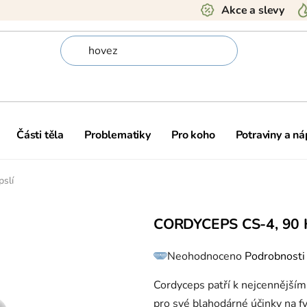
Akce a slevy
Části těla
Problematiky
Pro koho
Potraviny a ná
pslí
CORDYCEPS CS-4, 90 
Průměrné
Neohodnoceno
Podrobnosti
hodnocení
produktu
je
0,0
Cordyceps patří k nejcennější
z
5
pro své blahodárné účinky na fy