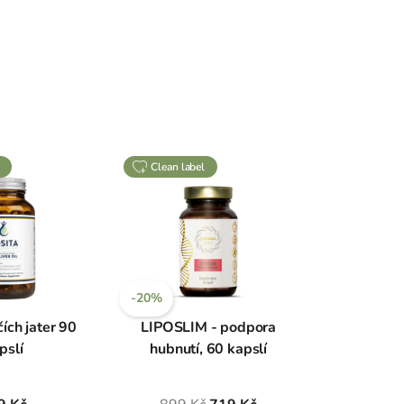
clean label
-20%
čích jater 90
LIPOSLIM - podpora
pslí
hubnutí, 60 kapslí