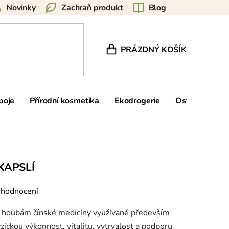
Novinky
Zachraň produkt
Blog
PRÁZDNÝ KOŠÍK
NÁKUPNÍ KOŠÍK
poje
Přírodní kosmetika
Ekodrogerie
Ostatní
Zn
KAPSLÍ
 hodnocení
m houbám čínské medicíny využívané především
zickou výkonnost, vitalitu, vytrvalost a podporu