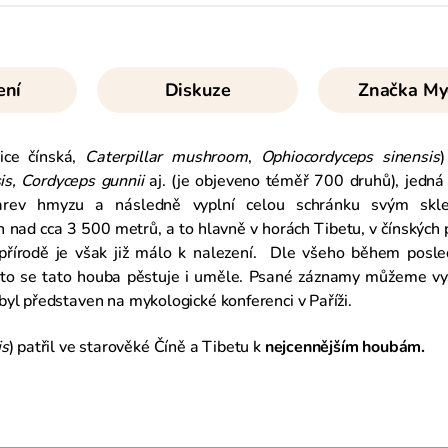
ení
Diskuze
Značka
My
ice čínská,
Caterpillar mushroom
,
Ophiocordyceps sinensis
)
is, Cordyceps gunnii
aj. (je objeveno téměř 700 druhů), jedná 
larev hmyzu a následně vyplní celou schránku svým skle
nad cca 3 500 metrů, a to hlavně v horách Tibetu, v čínských 
přírodě je však již málo k nalezení. Dle všeho během posle
roto se tato houba pěstuje i uměle. Psané záznamy můžeme vy
yl představen na mykologické konferenci v Paříži.
is
) patřil ve starověké Číně a Tibetu k
nejcennějším houbám.
.