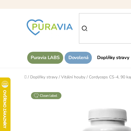
Přejít
na
obsah
Puravia LABS
Dovolená
Doplňky stravy
Domů
/
Doplňky stravy
/
Vitální houby
/
Cordyceps CS-4, 90 ka
clean label