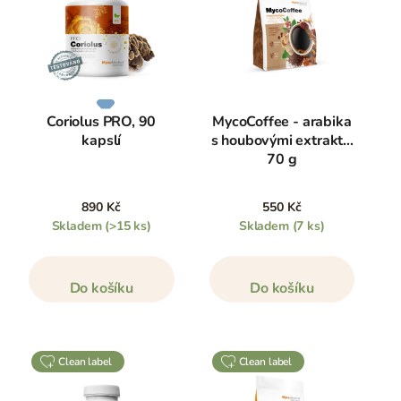
Coriolus PRO, 90
MycoCoffee - arabika
kapslí
s houbovými extrakty,
70 g
890 Kč
550 Kč
Skladem
(>15 ks)
Skladem
(7 ks)
Do košíku
Do košíku
clean label
clean label