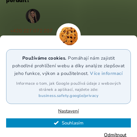
poradit?
+420 227 072 207
(Po - Pá 9:00 - 17:00)
info@puravia.cz
Používáme cookies.
Pomáhají nám zajistit
WhatsApp
pohodlné prohlížení webu a díky analýze zlepšovat
jeho funkce, výkon a použitelnost.
Více informací
Sledujte nás
Informace o tom, jak Google používá údaje z webových
stránek a aplikací, najdete zde:
business.safety.google/privacy
Nastavení
Souhlasím
Vytvořil Shoptet Premium
Odmítnout
Copyright 2026
Puravia.cz
. Všechna práva vyhrazena.