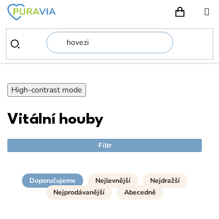
Přejít
na
NÁKUPN
obsah
High-contrast mode
Vitální houby
Filtr
Doporučujeme
Nejlevnější
Nejdražší
Nejprodávanější
Abecedně