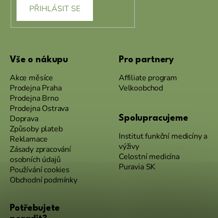
PŘIHLÁSIT SE
Vše o nákupu
Pro partnery
Akce měsíce
Affiliate program
Prodejna Praha
Velkoobchod
Prodejna Brno
Prodejna Ostrava
Doprava
Spolupracujeme
Způsoby plateb
Institut funkční medicíny a
Reklamace
výživy
Zásady zpracování
Celostní medicína
osobních údajů
Puravia SK
Používání cookies
Obchodní podmínky
Potřebujete