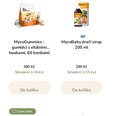
MycoGummies -
MycoBaby dračí sirup
gumídci s vitálními
200 ml
houbami, 60 bonbonů
390 Kč
199 Kč
Skladem
(>15 ks)
Skladem
(>15 ks)
Do košíku
Do košíku
clean label