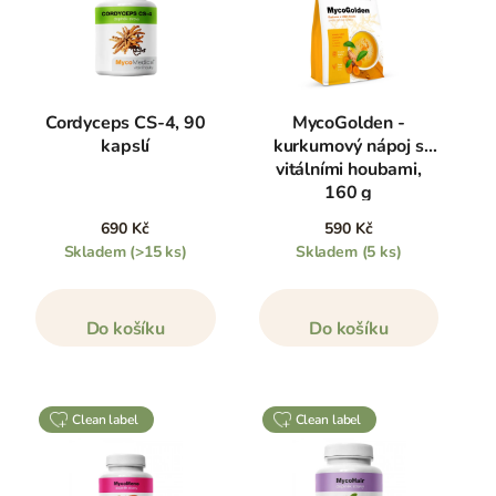
Cordyceps CS-4, 90
MycoGolden -
kapslí
kurkumový nápoj s
vitálními houbami,
160 g
690 Kč
590 Kč
Skladem
(>15 ks)
Skladem
(5 ks)
Do košíku
Do košíku
clean label
clean label