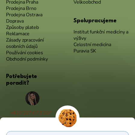
Prodejna Praha
Velkoobchod
Prodejna Brno
Prodejna Ostrava
Doprava
Spolupracujeme
Způsoby plateb
Institut funkční medicíny a
Reklamace
výživy
Zásady zpracování
Celostní medicína
osobních údajů
Puravia SK
Používání cookies
Obchodní podmínky
Potřebujete
poradit?
+420 227 072 207
(Po - Pá 9:00 - 17:00)
info@puravia.cz