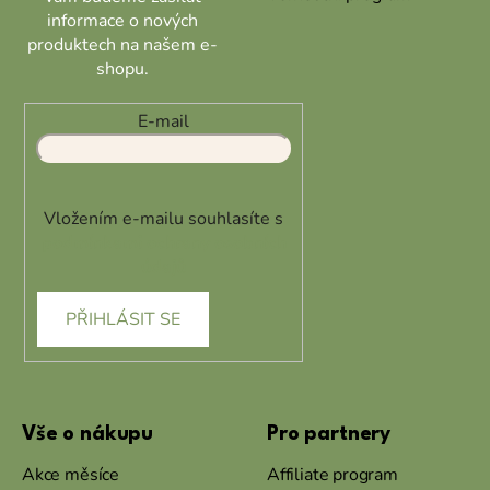
informace o nových
produktech na našem e-
shopu.
E-mail
Vložením e-mailu souhlasíte s
podmínkami ochrany osobních
údajů
PŘIHLÁSIT SE
Vše o nákupu
Pro partnery
Akce měsíce
Affiliate program