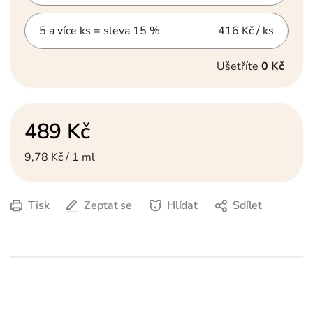
5 a více ks = sleva 15 %
416 Kč
/ ks
Ušetříte
0 Kč
489 Kč
Měrná cena:
9,78 Kč / 1 ml
Tisk
Zeptat se
Hlídat
Sdílet