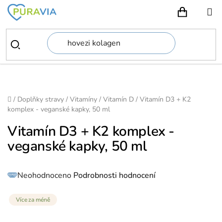
Přejít
na
NÁKUPN
obsah
Domů
/
Doplňky stravy
/
Vitamíny
/
Vitamín D
/
Vitamín D3 + K2
komplex - veganské kapky, 50 ml
Vitamín D3 + K2 komplex -
veganské kapky, 50 ml
Průměrné
Neohodnoceno
Podrobnosti hodnocení
hodnocení
produktu
je
0,0
z
Více za méně
5
hvězdiček.