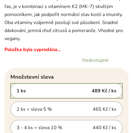
řas, je v kombinaci s vitamínem K2 (MK-7) skvělým
pomocníkem, jak podpořit normální stav kostí a imunity.
Oba vitamíny vzájemně posilují své působení. Snadné
dávkování, jemná chuť citrusů a pomeranče. Vhodné pro
vegany.
Položka byla vyprodána…
Nedostupné
Množstevní sleva
1 ks
489 Kč
/ ks
2 ks = sleva 5 %
465 Kč
/ ks
3 - 4 ks = sleva 10 %
440 Kč
/ ks