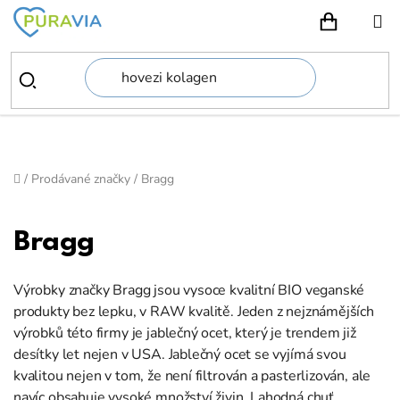
Přejít
na
NÁKUPN
obsah
Domů
/
Prodávané značky
/
Bragg
Bragg
Výrobky značky Bragg jsou vysoce kvalitní BIO veganské
produkty bez lepku, v RAW kvalitě. Jeden z nejznámějších
výrobků této firmy je jablečný ocet, který je trendem již
desítky let nejen v USA. Jablečný ocet se vyjímá svou
kvalitou nejen v tom, že není filtrován a pasterlizován, ale
navíc obsahuje vysoké množství živin. Lahodná chuť