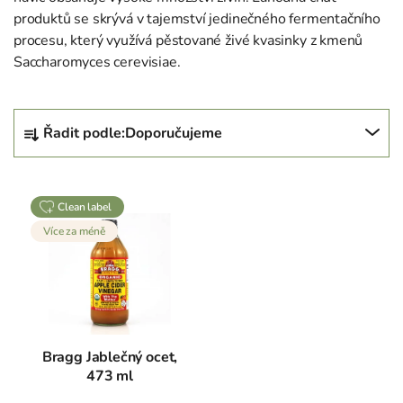
produktů se skrývá v tajemství jedinečného fermentačního
procesu, který využívá pěstované živé kvasinky z kmenů
Saccharomyces cerevisiae.
Ř
Řadit podle:
Doporučujeme
a
z
V
e
clean label
ý
n
Více za méně
p
í
i
p
s
r
p
o
r
d
o
u
Bragg Jablečný ocet,
d
473 ml
k
u
t