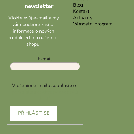
Blog
r
newsletter
Kontakt
v
Aktuality
Vložte svůj e-mail a my
k
Věrnostní program
vám budeme zasílat
y
informace o nových
v
produktech na našem e-
ý
shopu.
p
i
s
E-mail
u
Vložením e-mailu souhlasíte s
podmínkami ochrany osobních
údajů
PŘIHLÁSIT SE