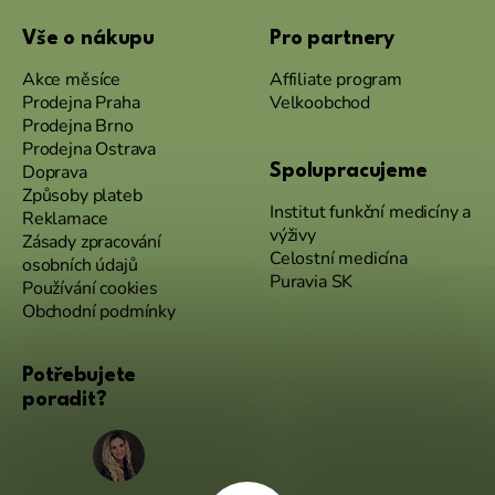
Vše o nákupu
Pro partnery
Akce měsíce
Affiliate program
Prodejna Praha
Velkoobchod
Prodejna Brno
Prodejna Ostrava
Doprava
Spolupracujeme
Způsoby plateb
Institut funkční medicíny a
Reklamace
výživy
Zásady zpracování
Celostní medicína
osobních údajů
Puravia SK
Používání cookies
Obchodní podmínky
Potřebujete
poradit?