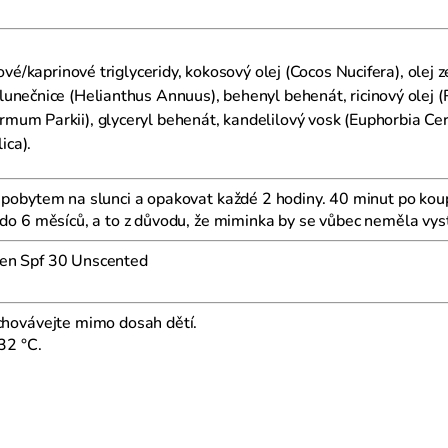
lové/kaprinové triglyceridy, kokosový olej (Cocos Nucifera), ole
unečnice (Helianthus Annuus), behenyl behenát, ricinový olej (R
um Parkii), glyceryl behenát, kandelilový vosk (Euphorbia Cer
ica).
 pobytem na slunci a opakovat každé 2 hodiny. 40 minut po kou
 do 6 měsíců, a to z důvodu, že miminka by se vůbec neměla vyst
en Spf 30 Unscented
Uchovávejte mimo dosah dětí.
32 °C.