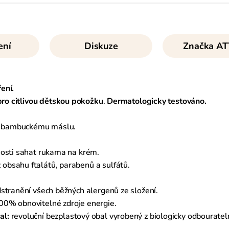
ení
Diskuze
Značka
AT
ení.
pro citlivou dětskou pokožku
.
Dermatologicky testováno.
 bambuckému máslu.
nosti sahat rukama na krém.
z obsahu ftalátů, parabenů a sulfátů.
stranění všech běžných alergenů ze složení.
00% obnovitelné zdroje energie.
al:
revoluční bezplastový obal vyrobený z biologicky odbourateln