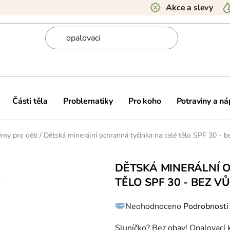
Akce a slevy
Části těla
Problematiky
Pro koho
Potraviny a ná
émy pro děti
/
Dětská minerální ochranná tyčinka na celé tělo SPF 30 - b
DĚTSKÁ MINERÁLNÍ 
TĚLO SPF 30 - BEZ VŮ
Průměrné
Neohodnoceno
Podrobnosti
hodnocení
produktu
je
0,0
Sluníčko? Bez obav! Opalovací 