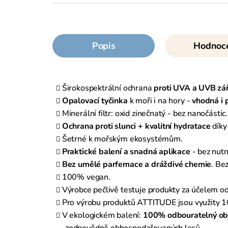
Popis
Hodnoc
Širokospektrální ochrana
proti UVA a UVB zář
Opalovací tyčinka
k moři i na hory -
vhodná i 
Minerální filtr: oxid zinečnatý - bez nanočástic.
Ochrana proti slunci + kvalitní hydratace
díky
Šetrné k mořským ekosystémům.
Praktické balení a snadná aplikace
- bez nut
Bez umělé parfemace a dráždivé chemie
. Be
100% vegan.
Výrobce pečlivě testuje produkty za účelem od
Pro výrobu produktů ATTITUDE jsou využity 1
V ekologickém balení:
100% odbouratelný ob
zodpovědně obhospodařovaných lesů.