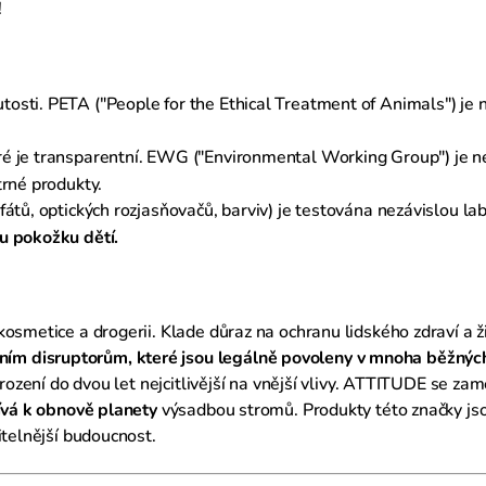
!
osti. PETA ("People for the Ethical Treatment of Animals") je ne
které je transparentní. EWG ("Environmental Working Group") je 
trné produkty.
fátů, optických rozjasňovačů, barviv) je testována nezávislou lab
ou pokožku dětí.
osmetice a drogerii. Klade důraz na ochranu lidského zdraví a ž
ím disruptorům, které jsou legálně povoleny v mnoha běžnýc
arození do dvou let nejcitlivější na vnější vlivy. ATTITUDE se za
pívá k obnově planety
výsadbou stromů. Produkty této značky jso
itelnější budoucnost.