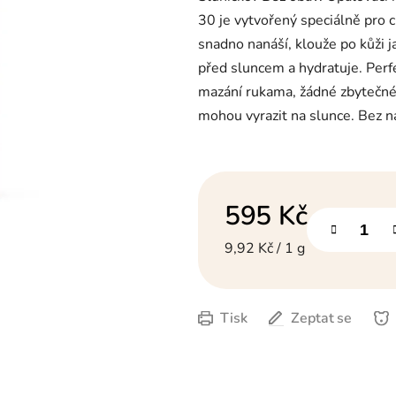
z
5
30 je vytvořený speciálně pro c
hvězdiček.
snadno nanáší, klouže po kůži j
před sluncem a hydratuje. Perfe
mazání rukama, žádné zbytečné p
mohou vyrazit na slunce. Bez n
595 Kč
Měrná cena:
9,92 Kč / 1 g
Tisk
Zeptat se