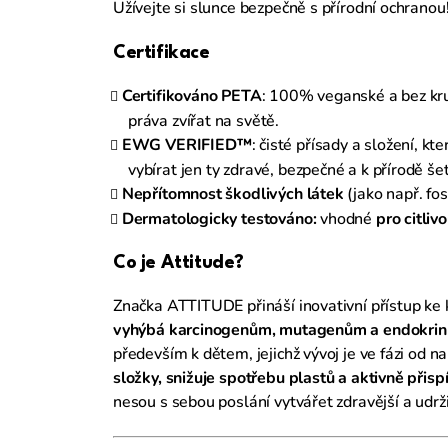
Užívejte si slunce bezpečně s přírodní ochranou
Certifikace
Certifikováno PETA
: 100% veganské a bez krut
práva zvířat na světě.
EWG VERIFIED™
: čisté přísady a složení, 
vybírat jen ty zdravé, bezpečné a k přírodě še
Nepřítomnost škodlivých látek
(jako např. fos
Dermatologicky testováno:
vhodné
pro citliv
Co je Attitude?
Značka ATTITUDE přináší inovativní přístup ke k
vyhýbá karcinogenům, mutagenům a endokrinn
především k dětem, jejichž vývoj je ve fázi od n
složky, snižuje spotřebu plastů a aktivně přis
nesou s sebou poslání vytvářet zdravější a udrž