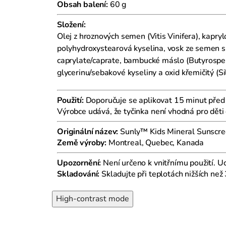
Obsah balení:
60 g
Složení:
Olej z hroznových semen (Vitis Vinifera), kapry
polyhydroxystearová kyselina, vosk ze semen sl
caprylate/caprate, bambucké máslo (Butyrosperm
glycerinu/sebakové kyseliny a oxid křemičitý (Sil
Použití:
Doporučuje se aplikovat 15 minut před
Výrobce udává, že tyčinka není vhodná pro děti
Originální název:
Sunly™ Kids Mineral Sunscre
Země výroby:
Montreal, Quebec, Kanada
Upozornění:
Není určeno k vnitřnímu použití. 
Skladování:
Skladujte při teplotách nižších než 
High-contrast mode