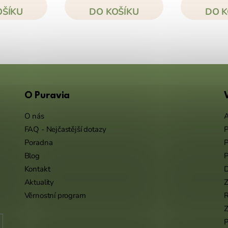
OŠÍKU
DO KOŠÍKU
DO K
O Puravia
O nás
A
FAQ - Nejčastější dotazy
P
Poradna
P
Blog
P
Kontakt
Aktuality
Z
Věrnostní program
Z
P