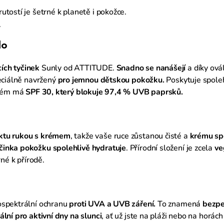
rutostí je šetrné k planetě i pokožce.
.
lo
ích tyčinek
Sunly od ATTITUDE.
Snadno se nanášejí
a díky ová
eciálně navržený
pro jemnou dětskou pokožku.
Poskytuje spole
 krém má
SPF 30, který blokuje 97,4 % UVB paprsků.
ktu rukou s krémem
, takže vaše ruce zůstanou čisté a
krému sp
činka pokožku spolehlivě hydratuje
. Přírodní složení je zcela
ve
né k přírodě.
ospektrální ochranu
proti UVA a UVB záření.
To znamená
bezpe
ální pro aktivní dny na slunci
, ať už jste na pláži nebo na horách