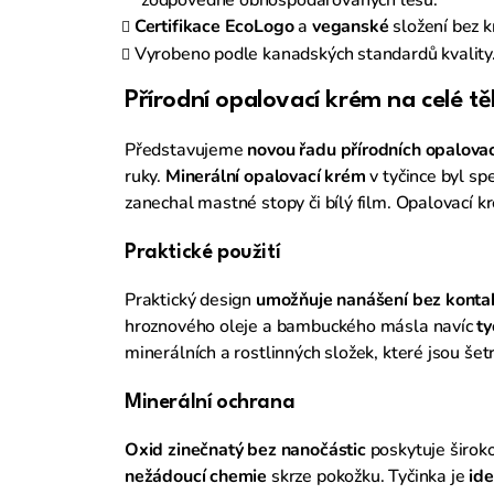
Certifikace EcoLogo
a
veganské
složení bez k
Vyrobeno podle kanadských standardů kvality
Přírodní opalovací krém na celé tě
Představujeme
novou řadu přírodních opalovac
ruky.
Minerální opalovací krém
v tyčince byl sp
zanechal mastné stopy či bílý film. Opalovací
Praktické použití
Praktický design
umožňuje nanášení bez konta
hroznového oleje a bambuckého másla navíc
ty
minerálních a rostlinných složek, které jsou šetr
Minerální ochrana
Oxid zinečnatý bez nanočástic
poskytuje širok
nežádoucí chemie
skrze pokožku. Tyčinka je
ide