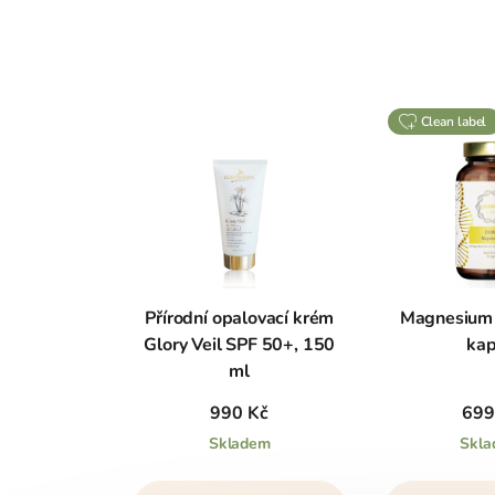
clean label
Přírodní opalovací krém
Magnesium 
Glory Veil SPF 50+, 150
kap
ml
990 Kč
699
Skladem
Skl