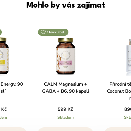
Mohlo by vás zajímat
clean label
Energy, 90
CALM Magnesium +
Přírodní t
slí
GABA + B6, 90 kapslí
Coconut Bo
 Kč
599 Kč
89
adem
Skladem
Skl