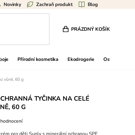
Novinky
Zachraň produkt
Blog
PRÁZDNÝ KOŠÍK
NÁKUPNÍ KOŠÍK
poje
Přírodní kosmetika
Ekodrogerie
Ostatní
Zn
ez vůně, 60 g
OCHRANNÁ TYČINKA NA CELÉ
NĚ, 60 G
 hodnocení
krém pro děti Sunly s minerální ochranou SPF