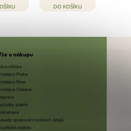
OŠÍKU
DO KOŠÍKU
Vše o nákupu
kce měsíce
rodejna Praha
rodejna Brno
rodejna Ostrava
Doprava
působy plateb
Reklamace
ásady zpracování osobních údajů
oužívání cookies