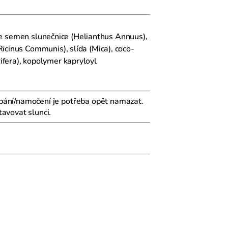
j ze semen slunečnice (Helianthus Annuus),
icinus Communis), slída (Mica), coco-
ifera), kopolymer kapryloyl
pání/namočení je potřeba opět namazat.
avovat slunci.