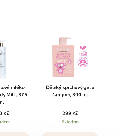
ělové mléko
Dětský sprchový gel a
dy Milk, 375
šampon, 300 ml
ml
0 Kč
299 Kč
adem
Skladem