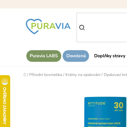
Přejít
na
obsah
Puravia LABS
Dovolená
Doplňky stravy
Domů
/
Přírodní kosmetika
/
Krémy na opalování
/
Opalovací kr