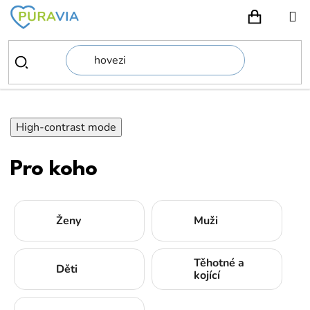
Přejít
na
NÁKUPN
obsah
High-contrast mode
Pro koho
Ženy
Muži
Těhotné a
Děti
kojící