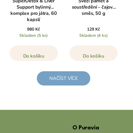
SuperDetox & Liver
Svěží paměť a
Support bylinný
soustředění – čajová
komplex pro játra, 60
směs, 50 g
kapslí
980 Kč
129 Kč
Skladem
(5 ks)
Skladem
(4 ks)
Do košíku
Do košíku
NAČÍST VÍCE
Z
á
O Puravia
p