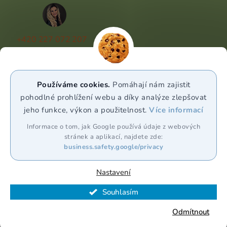
+420 227 072 207
(Po - Pá 9:00 - 17:00)
info@puravia.cz
Používáme cookies.
Pomáhají nám zajistit
WhatsApp
pohodlné prohlížení webu a díky analýze zlepšovat
jeho funkce, výkon a použitelnost.
Více informací
Sledujte nás
Informace o tom, jak Google používá údaje z webových
stránek a aplikací, najdete zde:
business.safety.google/privacy
Nastavení
Souhlasím
Vytvořil Shoptet Premium
Odmítnout
Copyright 2026
Puravia.cz
. Všechna práva vyhrazena.