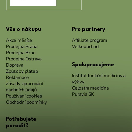
Vše o nákupu
Pro partnery
Akce měsíce
Affiliate program
Prodejna Praha
Velkoobchod
Prodejna Brno
Prodejna Ostrava
Doprava
Spolupracujeme
Způsoby plateb
Institut funkční medicíny a
Reklamace
výživy
Zásady zpracování
Celostní medicína
osobních údajů
Puravia SK
Používání cookies
Obchodní podmínky
Potřebujete
poradit?