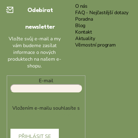
a
O nás
Odebírat
t
FAQ - Nejčastější dotazy
Poradna
í
Blog
newsletter
Kontakt
Aktuality
Vložte svůj e-mail a my
Věrnostní program
vám budeme zasílat
informace o nových
produktech na našem e-
shopu.
E-mail
Vložením e-mailu souhlasíte s
podmínkami ochrany osobních
údajů
PŘIHLÁSIT SE