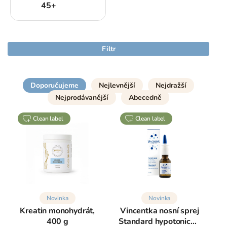
45+
Filtr
Doporučujeme
Nejlevnější
Nejdražší
Nejprodávanější
Abecedně
clean label
clean label
Novinka
Novinka
Kreatin monohydrát,
Vincentka nosní sprej
400 g
Standard hypotonický,