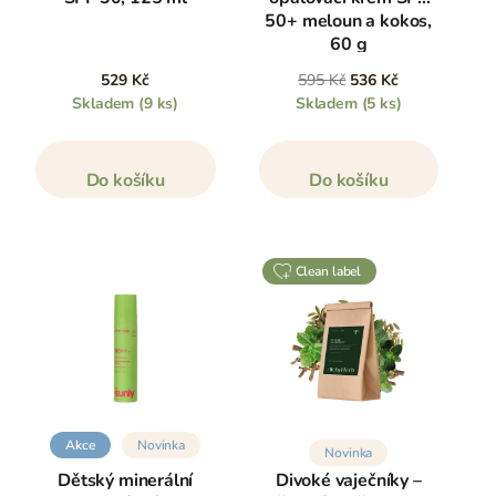
50+ meloun a kokos,
60 g
529 Kč
595 Kč
536 Kč
Skladem
(9 ks)
Skladem
(5 ks)
Do košíku
Do košíku
clean label
Akce
Novinka
Novinka
Dětský minerální
Divoké vaječníky –