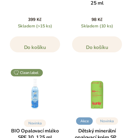
25 ml
399 Kč
98 Kč
Skladem
(>15 ks)
Skladem
(10 ks)
Do košíku
Do košíku
clean label
Akce
Novinka
Novinka
BIO Opalovací mléko
Dětský minerální
SPF 30, 125 ml
opalovací krém SPF