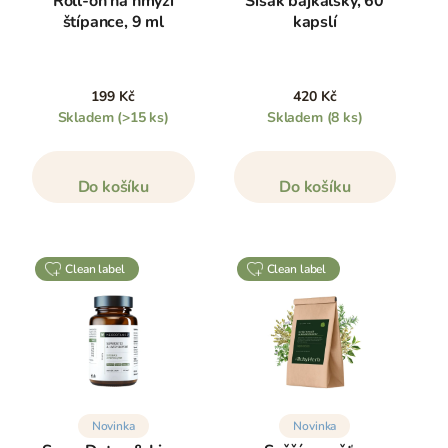
Roll-on na hmyzí
Šišák bajkalský, 60
štípance, 9 ml
kapslí
199 Kč
420 Kč
Skladem
(>15 ks)
Skladem
(8 ks)
Do košíku
Do košíku
clean label
clean label
Novinka
Novinka