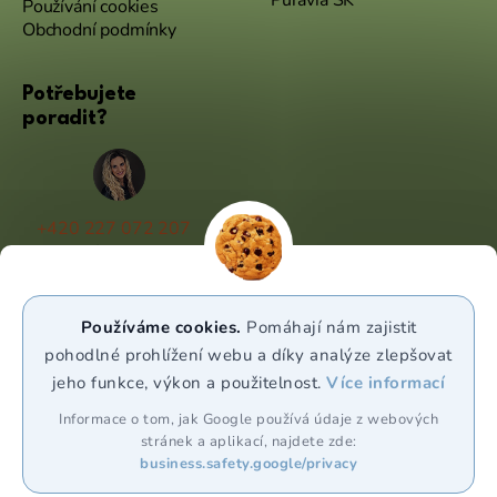
Puravia SK
Používání cookies
Obchodní podmínky
Potřebujete
poradit?
+420 227 072 207
(Po - Pá 9:00 - 17:00)
info@puravia.cz
Používáme cookies.
Pomáhají nám zajistit
WhatsApp
pohodlné prohlížení webu a díky analýze zlepšovat
jeho funkce, výkon a použitelnost.
Více informací
Sledujte nás
Informace o tom, jak Google používá údaje z webových
stránek a aplikací, najdete zde:
business.safety.google/privacy