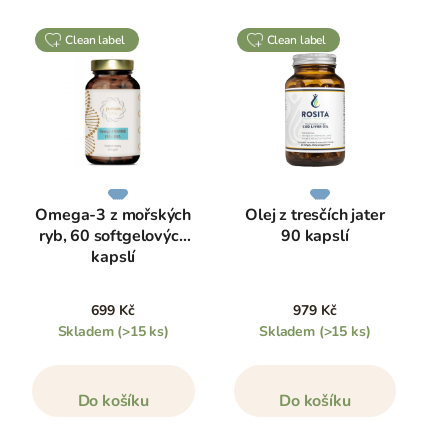
clean label
clean label
Omega-3 z mořských
Olej z tresčích jater
ryb, 60 softgelových
90 kapslí
kapslí
699 Kč
979 Kč
Skladem
(>15 ks)
Skladem
(>15 ks)
Do košíku
Do košíku