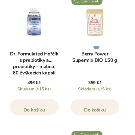
clean label
Dr. Formulated Hořčík
Berry Power
s prebiotiky a
Supermix BIO 150 g
probiotiky - malina,
60 žvýkacích kapslí
496 Kč
359 Kč
Skladem
(>15 ks)
Skladem
(>15 ks)
Do košíku
Do košíku
clean label