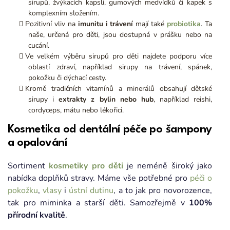
sirupů, žvýkacích kapslí, gumových medvídků či kapek s
komplexním složením.
Pozitivní vliv na
imunitu i trávení
mají také
probiotika
. Ta
naše, určená pro děti, jsou dostupná v prášku nebo na
cucání.
Ve velkém výběru sirupů pro děti najdete podporu více
oblastí zdraví, například sirupy na trávení, spánek,
pokožku či dýchací cesty.
Kromě tradičních vitamínů a minerálů obsahují dětské
sirupy i
extrakty z bylin nebo hub
, například reishi,
cordyceps, mátu nebo lékořici.
Kosmetika od dentální péče po šampony
a opalování
Sortiment
kosmetiky pro děti
je neméně široký jako
nabídka doplňků stravy. Máme vše potřebné pro
péči o
pokožku
,
vlasy
i
ústní dutinu
, a to jak pro novorozence,
tak pro miminka a starší děti. Samozřejmě v
100%
přírodní kvalitě
.