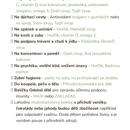
C
,
vitamín D
,
kozí kolostrum
,
probiotika
,
antioxidant
oregano
,
omega 3
,
Dračí sirup
,
Tygří sirup
Na dýchací cesty
- Antioxidant
oregano v gumídcích
nebo
ve spreji
,
Sloní sirup
,
Tygří sirup
Na spánek a usínání
-
Hořčík
,
Medvědí sirup
Na kosti a zuby
-
Hořčík
,
vitamín D
,
omega 3
Na podporu trávení a chuti k jídlu -
Probiotika
,
Beránčí
sirup
Na koncentraci a paměť
-
Opičí sirup
,
živé prospěšné
bakterie
Na psychiku, vnitřní klid, snížení únavy
-
Hořčík
,
Bachovy
esence
Zubní hygiena
-
pasty na zuby
,
na prořezávající se zoubky
Do koupele, péče o tělo
-
Přírodní kosmetika pro děti
Balíčky Odolné dítě
pro opravdu účinnou podporu
imunity -
MAXI
nebo
ZÁKLADNÍ
.
Lahodný
multivitamínový koktejl
s příchutí vanilky,
čokolády nebo jahody budou děti zbožňovat
například
jako odpolední svačinu. Dodá dětem potřebné živiny a je
vyroben pouze z přírodních zdrojů.