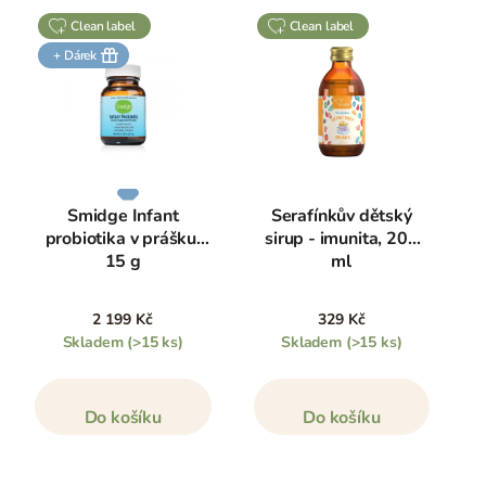
clean label
clean label
+ Dárek
Smidge Infant
Serafínkův dětský
probiotika v prášku,
sirup - imunita, 200
15 g
ml
2 199 Kč
329 Kč
Skladem
(>15 ks)
Skladem
(>15 ks)
Do košíku
Do košíku