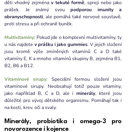
děti vhodný zejména
v tekuté formě
, spreji nebo jako
prášek. Je známý svou
podporou imunity a
obranyschopnosti
, ale pomáhá také nervové soustavě,
proti stresu a při ochraně buněk.
Multivitamíny:
Pokud jde o komplexní multivitamíny, ty
u nás najdete
v prášku i jako gummies
. V jejich složení
jsou kromě výše zmíněných vitamínů C a D také
vitamíny E, K a mnoho vitamínů skupiny B, zejména B1,
B2, B6 a B12.
Vitamínové sirupy:
Speciální formou složení jsou
vitamínové sirupy. Neobsahují totiž pouze vitamíny,
jako například B, C a D, ale i
minerály
, které jsou
důležité pro vývoj dětského organismu. Pomáhají tak i
na kosti, krev, oči a svaly.
Minerály, probiotika i omega-3 pro
novorozence i kojence