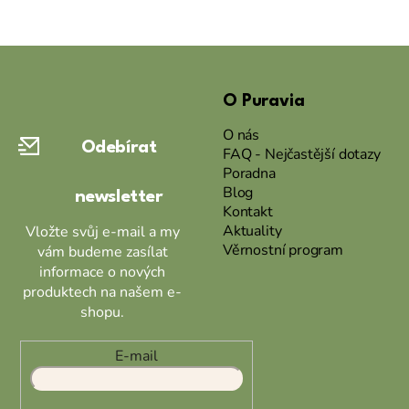
Z
á
O Puravia
p
a
O nás
Odebírat
t
FAQ - Nejčastější dotazy
Poradna
í
Blog
newsletter
Kontakt
Aktuality
Vložte svůj e-mail a my
Věrnostní program
vám budeme zasílat
informace o nových
produktech na našem e-
shopu.
E-mail