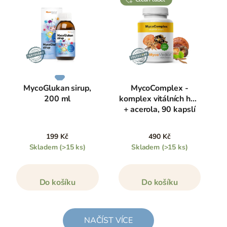
MycoGlukan sirup,
MycoComplex -
200 ml
komplex vitálních hub
+ acerola, 90 kapslí
199 Kč
490 Kč
Skladem
(>15 ks)
Skladem
(>15 ks)
Do košíku
Do košíku
NAČÍST VÍCE