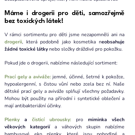
Máme i drogerii pro děti, samozřejmě
bez toxických látek!
V rámci sortimentu pro děti jsme nezapomněli ani na
drogerii
, která podobně jako kosmetika n
eobsahuje
žádné toxické látky
nebo složky dráždivé pro pokožku.
Pokud jde o drogerii, nabízíme následující sortiment:
Prací gely a aviváže:
jemné, účinné, šetrné k pokožce,
hypoalergenní, s čistou vůní nebo zcela bez ní. Naše
dětské prací gely a aviváže splňují všechny požadavky.
Mohou být použity na přírodní i syntetické oblečení a
mají antibakteriální účinky.
Plenky
a
čisticí ubrousky:
pro
miminka všech
věkových kategorií
a váhových skupin nabízíme
bambusové eko plenky, které jsou pohodlné a