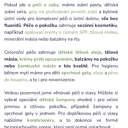
Pokud jde o
péči o zuby
, máme zubní pasty, dětská
zubní séra,
gely na prořezávání prvních zubů
a bylinné
ústní vody pro komplexní péči o ústní dutinu,
vše bez
fluoridů
.
Péče o pokožku
zahrnuje
sezónní kosmetiku
,
například
opalovací krémy s různým SPF
,
tělová mléka
,
minerální másla nebo balzámy na rty.
Celoroční péče zahrnuje
dětské tělové oleje
, tělová
másla,
krémy proti opruzeninám
, balzámy na pokožku
nebo
bambucké máslo
v bio kvalitě
. Pro hygienu
během mytí máme pro děti
sprchové gely
,
oleje
a
pěny
do koupele
, a to i pro novorozence.
Velkou pozornost jsme věnovali péči o vlasy. Můžete si
vybrat speciální
dětské šampony
vhodné i pro velmi
jemnou a citlivou pokožku, případně šampony a
sprchové gely v jednom. Pro doplňkovou péči o vlasy
nabízíme
kondicionéry
, a to dokonce ve formě
bezoplachového spreje, který není nutné oplachovat.