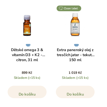
clean label
Dětské omega 3 &
Extra panenský olej z
vitamín D3 + K2 -
tresčích jater - tekutý
citron, 31 ml
150 ml
899 Kč
1 019 Kč
Skladem
(>15 ks)
Skladem
(>15 ks)
Do košíku
Do košíku