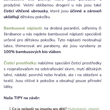
prodyšné. Velmi oblíbenou drogerií u nás jsou také
čisticí vlhčené ubrousky
, které jsou
účinné a zároveň
uklidňují
dětskou pokožku.
Bambusové náplasti:
na drobná poranění, odřeniny či
škrábance u nás najdete bambusové náplasti speciálně
určené pro dětskou pokožku. Tyto náplasti neobsahují
latex, thimerosal ani parabeny, ale jsou vyrobeny ze
100% bambusových bio vláken
.
Čisticí prostředky:
nabízíme speciální čisticí prostředky
s rozprašovačem na odstraňování skvrn, mytí dětských
lahví, nádobí, povrchů nebo hraček, ale i na oblečení a
textil. Jsou citlivé k pokožce a obsahují pouze přírodní
látky.
Naše TIPY na závěr:
Co je nejlepší na imunitu pro děti?
Multivitamín
,
vitamín