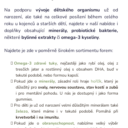
Na podporu
vývoje dětského organismu
už od
narození, ale také na celkové posílení během celého
roku u kojenců a starších dětí, najdete v naší nabídce i
doplňky obsahující
minerály, probiotické bakterie,
některé
bylinné extrakty
či
omega-3 kyseliny
.
Najdete je zde v poměrně širokém sortimentu forem:
Omega-3 zdravé tuky
, nejčastěji jako rybí olej, olej z
tresčích jater a rostlinný olej s obsahem DHA, buď v
tekuté podobě, nebo formou kapslí.
Pokud jde o
minerály
, zásadní roli hraje
hořčík
, který je
důležitý pro
svaly, nervovou soustavu, stav kostí a zubů
i pro mentální pohodu. U nás je dostupný i jako forma
gummies.
Pro děti je už od narození velmi důležitým minerálem také
železo
, které máme i v tekuté podobě. Pomáhá při
krvetvorbě i na imunitu
.
Pokud jde o
obranyschopnost
, nabízíme velký výběr