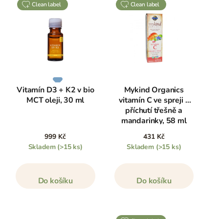
clean label
clean label
Vitamín D3 + K2 v bio
Mykind Organics
MCT oleji, 30 ml
vitamín C ve spreji s
příchutí třešně a
mandarinky, 58 ml
999 Kč
431 Kč
Skladem
(>15 ks)
Skladem
(>15 ks)
Do košíku
Do košíku