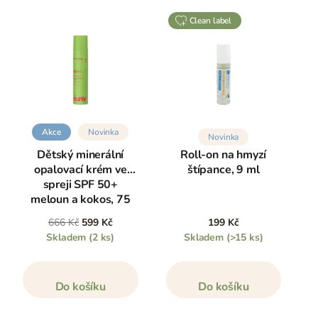
Protože
dbáme na jejich kvalitu
, nenajdete v nich
clean label
parabeny, SLS, SLES, silikony, syntetické parfémy, PEG
látky ani ftaláty.
Jaké vitamíny děti potřebují? Vyberte to nejlepší pro
silnou imunitu, klidný spánek, správné trávení,
soustředění, pohodovou psychiku a celkové zdraví
organismu dětí. Provedeme vás tím nejdůležitějším,
Akce
Novinka
Novinka
co v našem sortimentu najdete -
klikněte zde
a
Dětský minerální
Roll-on na hmyzí
pokračujte ve čtení.
opalovací krém ve
štípance, 9 ml
spreji SPF 50+
meloun a kokos, 75
ml
666 Kč
599 Kč
199 Kč
Skladem
(2 ks)
Skladem
(>15 ks)
Do košíku
Do košíku