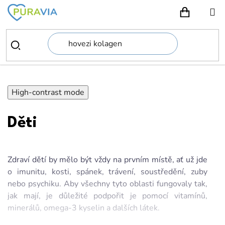
Přejít
na
NÁKUPN
obsah
High-contrast mode
Děti
Zdraví dětí by mělo být vždy na prvním místě, ať už jde
o imunitu, kosti, spánek, trávení, soustředění, zuby
nebo psychiku. Aby všechny tyto oblasti fungovaly tak,
jak mají, je důležité podpořit je pomocí vitamínů,
minerálů, omega-3 kyselin a dalších látek.